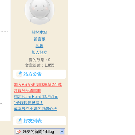
關於本站
留言板
地圖
加入好友
愛的鼓勵：
0
文章篇數：
1,855
站方公告
加入PS女孩 組隊瘋搶2百萬
超取登記送咖啡
綁定Hami Point 1點抵1元
1分鐘快速揪痛！
ta
成為獨立小姐的滾錢心法
好友列表
好友的新聞台Blog