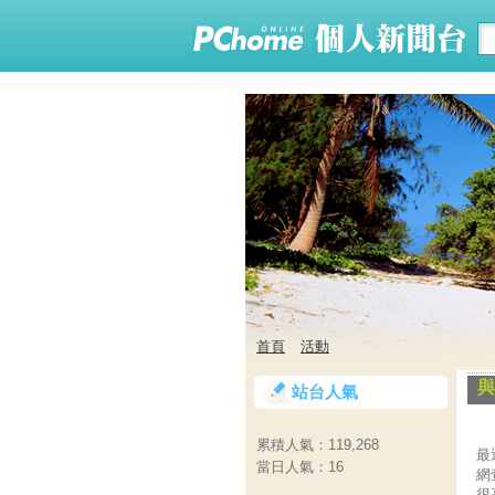
首頁
活動
與
站台人氣
累積人氣：
119,268
最
當日人氣：
16
網
很