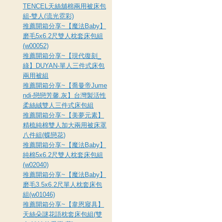
TENCEL天絲舖棉兩用被床包
組-雙人(流光霓彩)
推薦開箱分享~【魔法Baby】
磨毛5x6.2尺雙人枕套床包組
(w00052)
推薦開箱分享~【現代復刻_
綠】DUYAN-單人三件式床包
兩用被組
推薦開箱分享~【喬曼帝Jume
ndi-戀戀芳馨.灰】台灣製活性
柔絲絨雙人三件式床包組
推薦開箱分享~【美夢元素】
精梳純棉雙人加大兩用被床罩
八件組(蝶戀花)
推薦開箱分享~【魔法Baby】
純棉5x6.2尺雙人枕套床包組
(w02040)
推薦開箱分享~【魔法Baby】
磨毛3.5x6.2尺單人枕套床包
組(w01046)
推薦開箱分享~【韋恩寢具】
天絲朵謎花語枕套床包組(雙