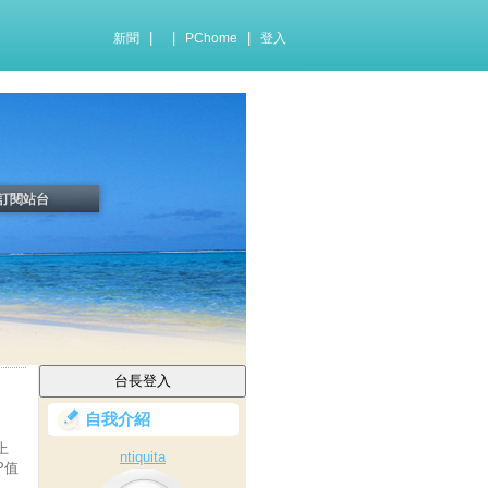
|
|
|
新聞
PChome
登入
訂閱站台
自我介紹
上
ntiquita
P值