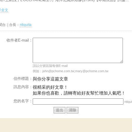
.詳全文
聞台:
| 台長：
ntiquita
收件者E-mail：
請以分號區隔每個E-mail
例如：john@pchome.com.tw;mary@pchome.com.tw
信件標題：
與你分享這篇文章
訊息內容：
很精采的好文章！
如果你也喜歡，請轉寄給好友幫忙增加人氣吧！
您的名字：
ntiqui