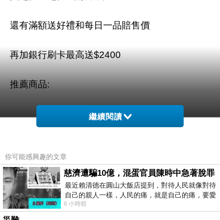
還有滿額送好禮和每日一品賠售價
再加銀行刷卡最高送$2400
推薦商品:
繼續閱讀
你可能感興趣的文章
慈濟遭騙10億，混蛋官員陳時中急著脫罪
最近賴清德在圓山大飯店提到，對待人民就像對待
自己的親人一樣，人民的痛，就是自己的痛，要愛
6 小時前
民如親，說的這麼好聽，實際上根本沒做