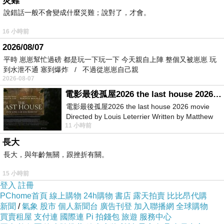
災難
說錯話一般不會變成什麼災難；說對了，才會。
16 小時前
2026/08/07
平時 崽崽幫忙過磅 都是玩一下玩一下 今天親自上陣 整個又被崽崽 玩
到水泄不通 塞到爆炸 / 不過從崽崽自己親
2026-08-07
電影最後孤屋2026 the last house 2026 movie
電影最後孤屋2026 the last house 2026 movie
【SHISEIDO 資生堂】盼麗風姿抗皺24無痕眼霜 5ML x 2
Directed by Louis Leterrier Written by Matthew
11 小時前
Robinson Starring Greta Lee Wa
長大
商品網址:
長大，與年齡無關，跟挫折有關。
15 小時前
登入
註冊
PChome首頁
線上購物
24h購物
書店
露天拍賣
比比昂代購
新聞
/
氣象
股市
個人新聞台
廣告刊登
加入聯播網
全球購物
商品功能:
買賣租屋
支付連
國際連
Pi 拍錢包
旅遊
服務中心