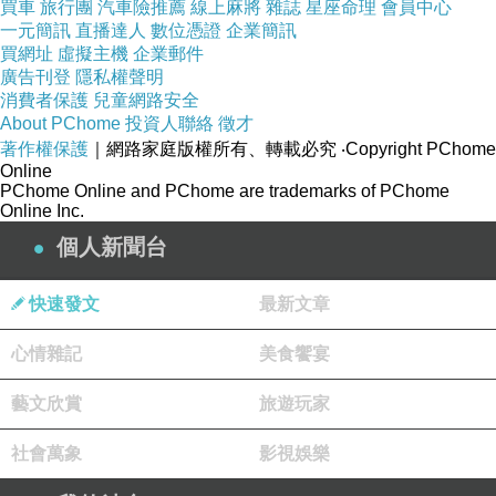
買車
旅行團
汽車險推薦
線上麻將
雜誌
星座命理
會員中心
一元簡訊
直播達人
數位憑證
企業簡訊
買網址
虛擬主機
企業郵件
廣告刊登
隱私權聲明
消費者保護
兒童網路安全
About PChome
投資人聯絡
徵才
品號：4111742
著作權保護
｜網路家庭版權所有、轉載必究
‧Copyright PChome
Online
PChome Online and PChome are trademarks of PChome
Online Inc.
★ 原廠公司貨
個人新聞台
★ 旅行方便攜帶
快速發文
最新文章
心情雜記
美食饗宴
藝文欣賞
旅遊玩家
商品簡述
:
社會萬象
影視娛樂