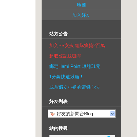
地圖
加入好友
站方公告
加入PS女孩 組隊瘋搶2百萬
超取登記送咖啡
綁定Hami Point 1點抵1元
1分鐘快速揪痛！
成為獨立小姐的滾錢心法
好友列表
好友的新聞台Blog
站內搜尋