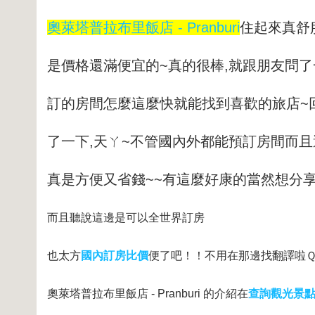
奧萊塔普拉布里飯店 - Pranburi
住起來真舒
是價格還滿便宜的~
真的很棒,就跟朋友問了
訂的房間怎麼這麼
快就能找到喜歡的旅店~
了一下,天ㄚ~不管國內
外都能預訂房間而且
真是方便又省錢~~有這麼
好康的當然想分享
而且聽說這邊是可以全世界訂房
也太方
國內訂房比價
便了吧！！不用在那邊找翻譯啦
奧萊塔普拉布里飯店 - Pranburi 的介紹在
查詢觀光景