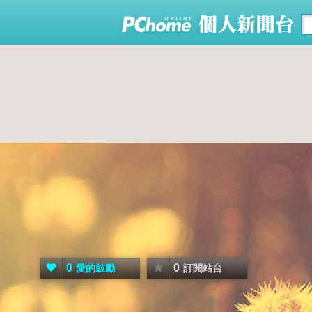
0
0
愛的鼓勵
訂閱站台