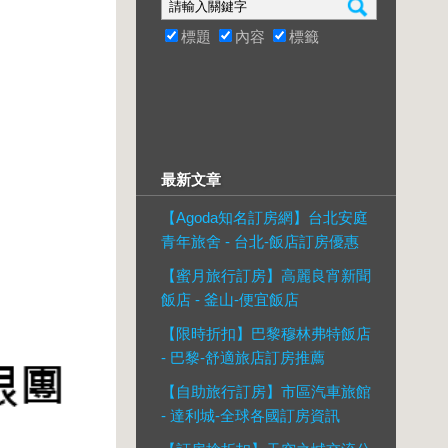
標題
內容
標籤
最新文章
【Agoda知名訂房網】台北安庭
青年旅舍 - 台北-飯店訂房優惠
【蜜月旅行訂房】高麗良宵新聞
飯店 - 釜山-便宜飯店
【限時折扣】巴黎穆林弗特飯店
- 巴黎-舒適旅店訂房推薦
【自助旅行訂房】市區汽車旅館
- 達利城-全球各國訂房資訊