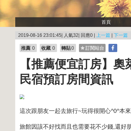
首頁
2019-08-16 23:01:45| 人氣32| 回應0 |
上一篇
|
下一篇
推薦
0
收藏
0
轉貼
0
訂閱站台
【推薦便宜訂房】奧萊塔普
民宿預訂房間資訊
這次跟朋友一起去旅行~玩得很開心^0^本
旅館
因該不好找而且也需要花不少錢,還好