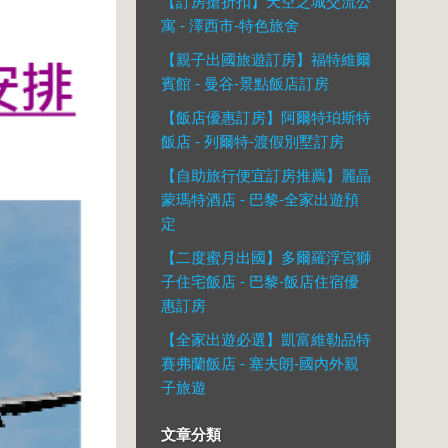
【訂房搶折扣】天空之城交流公
寓 - 澤西市-特色旅舍
【親子出國旅遊訂房】福特維爾
賓館 - 曼谷-景點飯店訂房
【飯店優惠訂房】阿爾特珀斯特
飯店 - 列爾特-渡假別墅訂房
【自助旅行便宜訂房推薦】麗晶
蒙瑪特酒店 - 巴黎-全家出遊預
定
【二度蜜月出國】多爾羅浮宮獅
子住宅飯店 - 巴黎-飯店住宿優
惠訂房
【全家出遊必選】凱富維勒品特
賽弗蘭飯店 - 塞夫朗-國內外親
子旅遊
文章分類