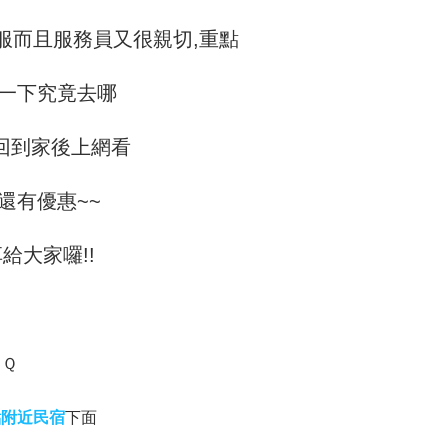
服而且服務員又很親切,重點
一下究竟去哪
回到家後上網看
還有優惠~~
給大家囉!!
ＱＱ
點附近民宿
下面