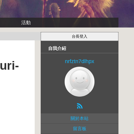
活動
自我介紹
nrfztn7dlhpx
ri-
關於本站
留言板