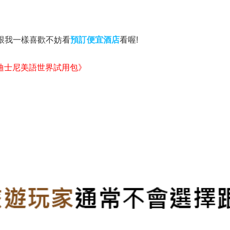
果也跟我一樣喜歡不妨看
預訂便宜酒店
看喔!
迪士尼美語世界試用包》