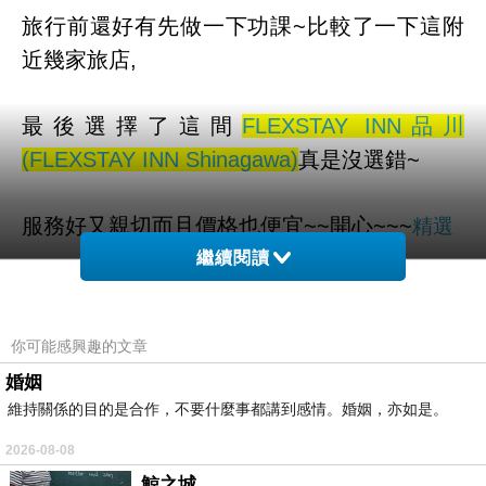
旅行前還好有先做一下功課~比較了一下這附
近幾家旅店,
最後選擇了這間
FLEXSTAY INN品川
(FLEXSTAY INN Shinagawa)
真是沒選錯~
服務好又親切而且價格也便宜~~開心~~~
精選
繼續閱讀
而且聽說這邊是可以全世界訂房
你可能感興趣的文章
也太方便了吧！！不用在那邊找翻譯啦ＱＱ
婚姻
維持關係的目的是合作，不要什麼事都講到感情。婚姻，亦如是。
FLEXSTAY INN品川 (FLEXSTAY INN
2026-08-08
Shinagawa) 的介紹在下面
鯨之城