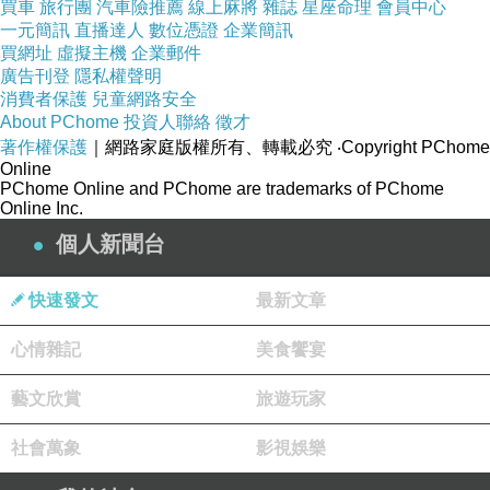
買車
旅行團
汽車險推薦
線上麻將
雜誌
星座命理
會員中心
一元簡訊
直播達人
數位憑證
企業簡訊
買網址
虛擬主機
企業郵件
廣告刊登
隱私權聲明
消費者保護
兒童網路安全
About PChome
投資人聯絡
徵才
著作權保護
｜網路家庭版權所有、轉載必究
‧Copyright PChome
Online
PChome Online and PChome are trademarks of PChome
Online Inc.
個人新聞台
快速發文
最新文章
心情雜記
美食饗宴
藝文欣賞
旅遊玩家
社會萬象
影視娛樂