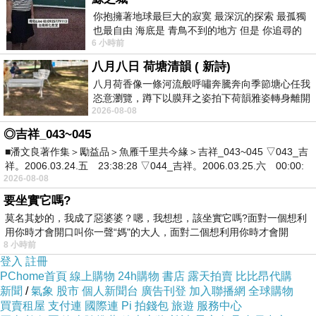
你抱擁著地球最巨大的寂寞 最深沉的探索 最孤獨
如果有興趣到這附近玩的，不妨可以看看喔！
也最自由 海底是 青鳥不到的地方 但是 你追尋的
6 小時前
幸福 可以比珍珠更
以下是 FLEXSTAY INN品川 (FLEXSTAY INN
八月八日 荷塘清韻 ( 新詩)
Shinagawa) 的介紹 如果也跟我一樣喜歡不妨看
八月荷香像一條河流般呼嘯奔騰奔向季節塘心任我
恣意瀏覽，蹲下以膜拜之姿拍下荷韻雅姿轉身離開
看喔!
2026-08-08
時我把美麗的遐想掛在亭亭葉柄上盼望
◎吉祥_043~045
PS.若您家裡有0~4歲的小朋友，
點我進入索取免
■潘文良著作集＞勵益品＞魚雁千里共今緣＞吉祥_043~045 ▽043_吉
祥。2006.03.24.五 23:38:28 ▽044_吉祥。2006.03.25.六 00:00:
費《迪士尼美語世界試用包》
2026-08-08
要坐實它嗎?
↓↓↓限量特優價格按鈕↓↓↓
莫名其妙的，我成了惡婆婆？嗯，我想想，該坐實它嗎?面對一個想利
用你時才會開口叫你一聲“媽"的大人，面對二個想利用你時才會開
8 小時前
登入
註冊
PChome首頁
線上購物
24h購物
書店
露天拍賣
比比昂代購
新聞
/
氣象
股市
個人新聞台
廣告刊登
加入聯播網
全球購物
買賣租屋
支付連
國際連
Pi 拍錢包
旅遊
服務中心