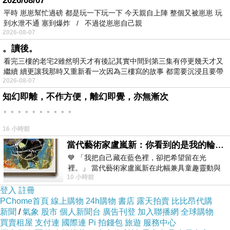
2026/08/07
PS.若您家裡有0~4歲的小朋友，
點我進入索取免
平時 崽崽幫忙過磅 都是玩一下玩一下 今天親自上陣 整個又被崽崽 玩
費《迪士尼美語世界試用包》
到水泄不通 塞到爆炸 / 不過從崽崽自己親
2026-08-07
。讀後。
↓↓↓限量特優價格按鈕↓↓↓
看完三樓的老宅2雖然明天才有後記其實中間到第三集有停更幾天才又
繼續 續更讓我那時又重新看一次因為三樓寫的故事 都需要沉浸且要帶
2026-08-07
有
知幻即離，不作方便，離幻即覺，亦無漸次
。。。。。。。。。。
16 小時前
當代藝術家盧嵐新：你看到的是我的輪廓，還是你的故事？——藏在藍色裡的希望與光
💙 「我把自己藏在藍色裡，卻把希望留在光
裡。」 當代藝術家盧嵐新在此幅兼具童趣靈動與
10 小時前
抽象韻味的新作中，用湛藍的羽翼般色塊包覆著
登入
註冊
PChome首頁
線上購物
24h購物
書店
露天拍賣
比比昂代購
新聞
/
氣象
股市
個人新聞台
廣告刊登
加入聯播網
全球購物
買賣租屋
支付連
國際連
Pi 拍錢包
旅遊
服務中心