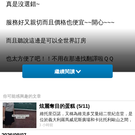
真是沒選錯~
服務好又親切而且價格也便宜~~開心~~~
而且聽說這邊是可以全世界訂房
也太方便了吧！！不用在那邊找翻譯啦ＱＱ
繼續閱讀
米爾納爵士酒店 (Lord Milner) 的介紹在下面
如果有興趣到這附近玩的，不妨可以看看喔！
你可能感興趣的文章
炫麗奪目的蛋糕 (5/11)
以下是 米爾納爵士酒店 (Lord Milner) 的介紹 如
維托里亞諾，又稱為維克多艾曼紐二世紀念堂，是
位於義大利羅馬威尼斯廣場和卡比托利歐山之間，
果也跟我一樣喜歡不妨看看喔!
3 小時前
用以紀念統一義大利統一後的的第一位國