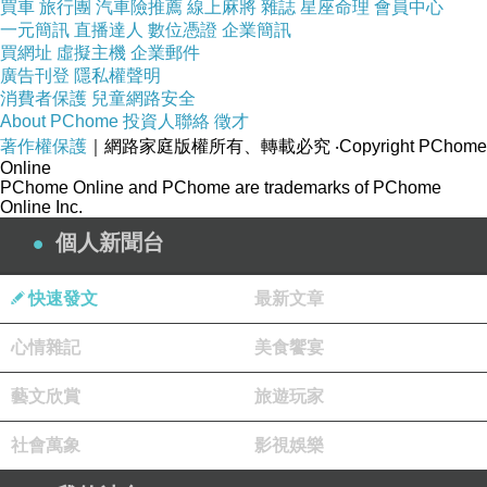
買車
旅行團
汽車險推薦
線上麻將
雜誌
星座命理
會員中心
一元簡訊
直播達人
數位憑證
企業簡訊
買網址
虛擬主機
企業郵件
廣告刊登
隱私權聲明
消費者保護
兒童網路安全
About PChome
投資人聯絡
徵才
著作權保護
｜網路家庭版權所有、轉載必究
‧Copyright PChome
Online
PChome Online and PChome are trademarks of PChome
Online Inc.
個人新聞台
快速發文
最新文章
心情雜記
美食饗宴
藝文欣賞
旅遊玩家
社會萬象
影視娛樂