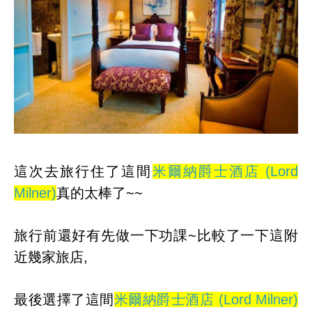
這次去旅行住了這間
米爾納爵士酒店 (Lord
Milner)
真的太棒了~~
旅行前還好有先做一下功課~比較了一下這附
近幾家旅店,
最後選擇了這間
米爾納爵士酒店 (Lord Milner)