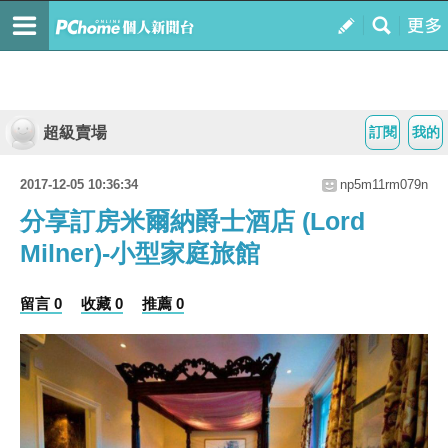
超級賣場
訂閱
我的
2017-12-05 10:36:34
np5m11rm079n
分享訂房米爾納爵士酒店 (Lord
Milner)-小型家庭旅館
留言 0
收藏 0
推薦 0