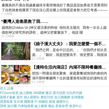
畫圖真的不適合我越畫越排斥看得懂就好了應該是說如果改天需要用到
但是我想
【Harman Kardon】SoundSticks Wireles 2.1水母造
了自然就會很厲害了現在沒心思在圖上但我還是會努力把它考過———
1 小時前
型 電腦喇叭組(藍芽版)
在網路上買應該會比較便宜，
*臺灣人造衛星救了我……
【Harman Kardon】SoundSticks Wireles 2.1水母造型 電腦喇
趙德恕(Zoldos Ur.)神父還活著的時候: 他怕見太陽光 我有一次去上趙
叭組(藍芽版)
而且24小時都能買，上網慢慢挑選，不用等
德恕神父研究所的課程， 趙神父把窗簾放下， 他說:陽
10 小時前
店家開門也不用看店員臉色
《娘子漢大丈夫》：我要怎麼愛一個不存在的人？
「我們之間，是命中註定的。」「但我們才初次見
各大網路購物網為求有好業績都無所不用其極。因為momo
面。」「聽好，我是戀愛高手、情史豐富，我很清
21 小時前
楚這種感覺，你我之間的那種感覺，現
都有送300元或是500元的折價卷!所以我建議可以上momo
【漫時生活內湖店】內湖不限時餐廳推薦｜捷運港墘站美食，聚餐、約會、家庭聚會首選，正餐甜點一次滿足
購物網來購買(
【Harman Kardon】SoundSticks Wireles 2.1水
想找一間適合朋友聚會、家庭聚餐或情侶約會的內
母造型 電腦喇叭組(藍芽版)
)
湖不限時餐廳嗎？位於捷運港墘站附近的漫時生活
21 小時前
內湖店，從捷運站步行約4分鐘即可抵
登入
註冊
PChome首頁
線上購物
24h購物
書店
露天拍賣
比比昂代購
新聞
/
氣象
股市
個人新聞台
廣告刊登
加入聯播網
全球購物
買賣租屋
支付連
國際連
Pi 拍錢包
旅遊
服務中心
買車
旅行團
汽車險推薦
線上麻將
雜誌
星座命理
會員中心