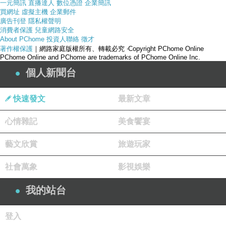
一元簡訊
直播達人
數位憑證
企業簡訊
買網址
虛擬主機
企業郵件
廣告刊登
隱私權聲明
消費者保護
兒童網路安全
About PChome
投資人聯絡
徵才
著作權保護
｜網路家庭版權所有、轉載必究
‧Copyright PChome Online
PChome Online and PChome are trademarks of PChome Online Inc.
個人新聞台
快速發文
最新文章
心情雜記
美食饗宴
藝文欣賞
旅遊玩家
社會萬象
影視娛樂
我的站台
登入
產品網址