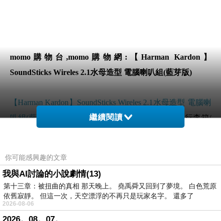
momo購物台,momo購物網:【Harman Kardon】
SoundSticks Wireles 2.1水母造型 電腦喇叭組(藍芽版)
【Harman Kardon】SoundSticks Wireles 2.1水母造型 電腦喇
繼續閱讀
叭組(藍芽版)
哪裡買最便宜.心得文.試用文.分享文行李箱/
旅遊用品分享推薦.好用.推薦.評價.熱銷.開箱文.優缺點比較
你可能感興趣的文章
前幾天在逛街的時候看到
【Harman Kardon】SoundSticks
我與AI討論的小說劇情(13)
Wireles 2.1水母造型 電腦喇叭組(藍芽版)
覺得很心動而且
第十三章：被扭曲的真相 那天晚上。 堯禹舜又回到了夢境。 白色荒原
正打算買
【Harman Kardon】SoundSticks Wireles 2.1水母造
依舊寂靜。 但這一次，天空漂浮的不再只是玩家名字。 還多了
2026-08-06
型 電腦喇叭組(藍芽版)
2026。08。07。