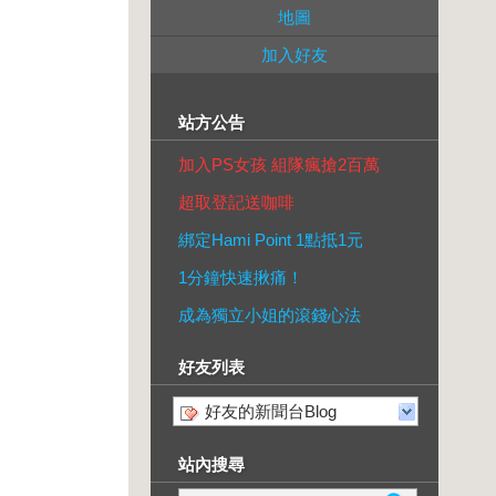
地圖
加入好友
站方公告
加入PS女孩 組隊瘋搶2百萬
超取登記送咖啡
綁定Hami Point 1點抵1元
1分鐘快速揪痛！
成為獨立小姐的滾錢心法
好友列表
好友的新聞台Blog
站內搜尋