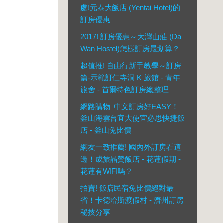
處!元泰大飯店 (Yentai Hotel)的
訂房優惠
2017! 訂房優惠～大灣山莊 (Da
Wan Hostel)怎樣訂房最划算？
超值推! 自由行新手教學～訂房
篇-示範訂仁寺洞 K 旅館 - 青年
旅舍 - 首爾特色訂房總整理
網路購物! 中文訂房好EASY！
釜山海雲台宜大使宜必思快捷飯
店 - 釜山免比價
網友一致推薦! 國內外訂房看這
邊！成旅晶贊飯店 - 花蓮假期 -
花蓮有WIFI嗎？
拍賣! 飯店民宿免比價絕對最
省！卡德哈斯渡假村 - 濟州訂房
秘技分享