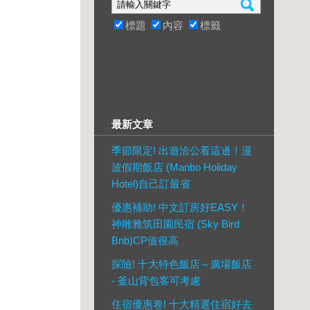
標題
內容
標籤
最新文章
季節限定! 出遊洽公看這邊！漫
波假期飯店 (Manbo Holiday
Hotel)自己訂最省
優惠補助! 中文訂房好EASY！
神雕雅筑田園民宿 (Sky Bird
Bnb)CP值很高
探險! 十大特色飯店～廣場飯店
- 釜山背包客可考慮
住宿優惠卷! 十大精選住宿好去