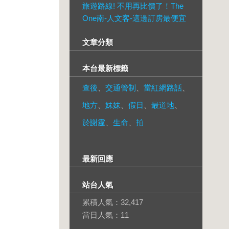
旅遊路線! 不用再比價了！The
One南-人文客-這邊訂房最便宜
文章分類
本台最新標籤
查後
、
交通管制
、
當紅網路話
、
地方
、
妹妹
、
假日
、
最道地
、
於謝霆
、
生命
、
拍
最新回應
站台人氣
累積人氣：
32,417
當日人氣：
11