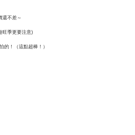
價還不差～
遊旺季更要注意)
怕的！（這點超棒！）