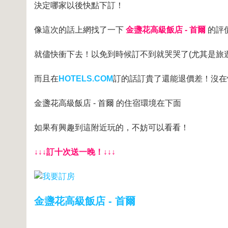
決定哪家以後快點下訂！
像這次的話上網找了一下
金盞花高級飯店 - 首爾
的評
就儘快衝下去！以免到時候訂不到就哭哭了(尤其是旅
而且在
HOTELS.COM
訂的話訂貴了還能退價差！沒在
金盞花高級飯店 - 首爾 的住宿環境在下面
如果有興趣到這附近玩的，不妨可以看看！
↓↓↓訂十次送一晚！↓↓↓
金盞花高級飯店 - 首爾