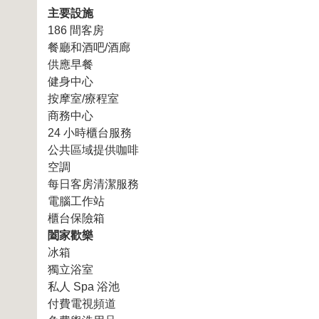
主要設施
186 間客房
餐廳和酒吧/酒廊
供應早餐
健身中心
按摩室/療程室
商務中心
24 小時櫃台服務
公共區域提供咖啡
空調
每日客房清潔服務
電腦工作站
櫃台保險箱
闔家歡樂
冰箱
獨立浴室
私人 Spa 浴池
付費電視頻道