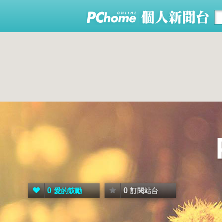
0
0
愛的鼓勵
訂閱站台