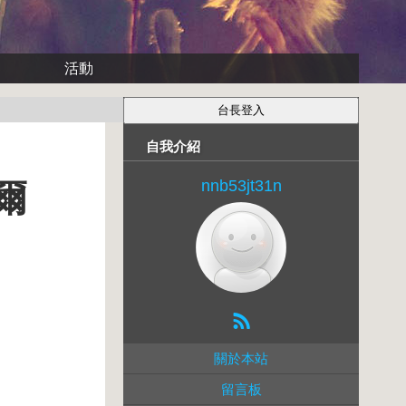
活動
自我介紹
nnb53jt31n
爾
關於本站
留言板