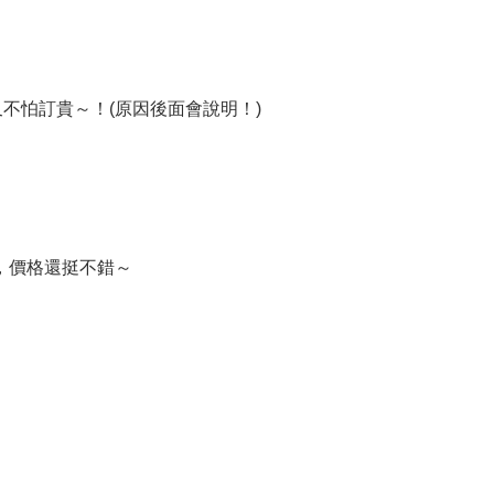
不怕訂貴～！(原因後面會說明！)
，價格還挺不錯～