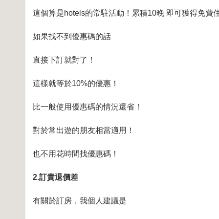
這個算是hotels的常駐活動！累積10晚 即可獲得免費
如果找不到優惠碼的話
直接下訂就對了！
這樣就等於10%的優惠！
比一般使用優惠碼的情況還省！
對於常出遊的朋友相當適用！
也不用花時間找優惠碼！
2.訂貴退價差
有關於訂房，我個人建議是