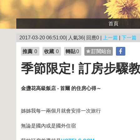
首頁
2017-03-20 06:51:00| 人氣36| 回應0 |
上一篇
|
下一篇
推薦
0
收藏
0
轉貼
0
訂閱站台
季節限定! 訂房步驟教
金盞花高級飯店 - 首爾 的住房心得～
姊姊我每一兩個月就會安排一次旅行
無論是國內或是國外住宿