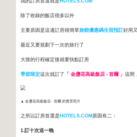
我的訂房首選就是
HOTELS.COM
除了收錄的飯店很多以外
主要原因是這邊訂房很簡單
旅館優惠碼住宿預訂
好用又
最近又要規劃下一次的旅行了
大致的行程確定後就要快點訂房
季節限定
這次就訂了
「 金盞花高級飯店 - 首爾 」
這間
▲ 金盞花高級飯店 - 首爾 的實景照片
之所以訂房首選是
HOTELS.COM
原因有二：
1.訂十次送一晚