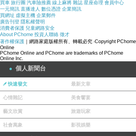
買車
旅行團
汽車險推薦
線上麻將
雜誌
星座命理
會員中心
一元簡訊
直播達人
數位憑證
企業簡訊
買網址
虛擬主機
企業郵件
廣告刊登
隱私權聲明
消費者保護
兒童網路安全
About PChome
投資人聯絡
徵才
著作權保護
｜網路家庭版權所有、轉載必究
‧Copyright PChome
Online
PChome Online and PChome are trademarks of PChome
Online Inc.
個人新聞台
快速發文
最新文章
心情雜記
美食饗宴
藝文欣賞
旅遊玩家
社會萬象
影視娛樂