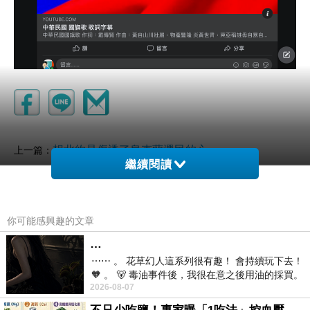
想北約是傷透了烏克蘭選民的心
上一篇：
繼續閱讀
悲壯中華
下一篇：
你可能感興趣的文章
…
⋯⋯ 。 花草幻人這系列很有趣！ 會持續玩下去！
🧡 。 🐻 毒油事件後，我很在意之後用油的採買。
2026-08-07
前天購買了我之前就很愛