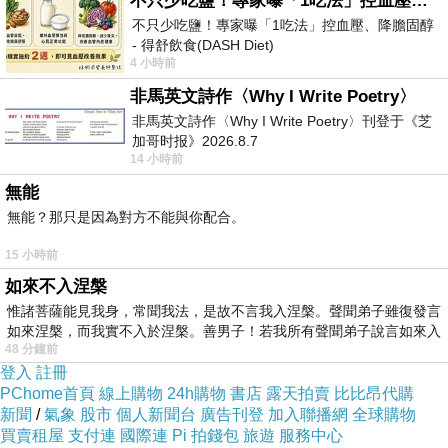
不只少吃鹽！專家曝「1吃法」控血壓、降膽固醇 - 得舒飲食(DASH Diet)
訪客
2022-07-29 11:34:36
不只少吃鹽！專家曝「1吃法」控血壓、降膽固醇
- 得舒飲食(DASH Diet)
USDT即將火熱上線 👏👏👏
4 小時前
https://www.facebook.com/dietitiansophia/posts/p
安全性高.私密性高🔥
歡樂暢玩.安全無慮🔥
非馬英文詩作〈Why I Write Poetry〉
非馬英文詩作〈Why I Write Poetry〉刊登于《芝
🔥推出線上真人APP自由配桌
加哥时报》2026.8.7
🔥老虎機🃏百家樂🃏體育🃏捕魚🃏
14 小時前
🔥還在揪不到咖找老半天嗎？！🤦
🔥沒關係❗️手機拿起來遊戲裡玩家眾多
無能
🔥各種遊戲應有盡有 更多活動等你來申請
無能？那只是因為對方不能與你配合。
🎮方便又好玩，是隨時隨地消遣娛樂的好遊戲🎮
15 小時前
☎️Line🔍：@222ctydr
如來不入涅槃
🔥https://www.gbet123.com
惟諸菩薩能見我身，常聞我法，是故不言我入涅槃。聲聞弟子雖復發言
如來涅槃，而我實不入於涅槃。善男子！若我所有聲聞弟子說言如來入
48 分鐘前
登入
註冊
PChome首頁
線上購物
24h購物
書店
露天拍賣
比比昂代購
新聞
/
氣象
股市
個人新聞台
廣告刊登
加入聯播網
全球購物
買賣租屋
支付連
國際連
Pi 拍錢包
旅遊
服務中心