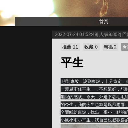
首頁
2022-07-24 01:52:49| 人氣9,802| 回
推薦
11
收藏
0
轉貼
0
平生
 想到東坡，說到東坡，十分肯定，他是在大風大浪裡，緩緩走過他的一生，雖然他說：「誰怕，
一簑風雨任平生」，不想還好，想
無限的感慨。今天，外邊下著毛毛
的今生，我的今生也算是風風雨雨
全開紙給東坡，找出一張小一點的
小風小雨小平生，我自己也挺歡喜