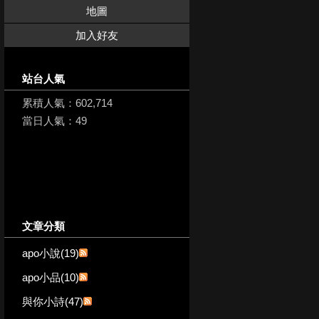
地圖
加入好友
站台人氣
累積人氣：
602,714
當日人氣：
49
文章分類
apo小說(19)
apo小品(10)
與你小詩(47)