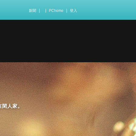
|
|
|
新聞
PChome
登入
在閑人家。