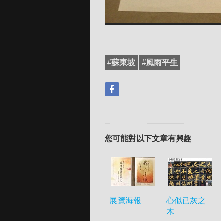
#
蘇東坡
#
風雨平生
您可能對以下文章有興趣
展覽海報
心似已灰之
木