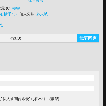
死－康震
收藏 (
0
)|
轉寄
心情手札)
| 個人分類:
蘇東坡
|
特質
我要回應
收藏(
0
)
入"個人新聞台帳號"則看不到回覆唷!)