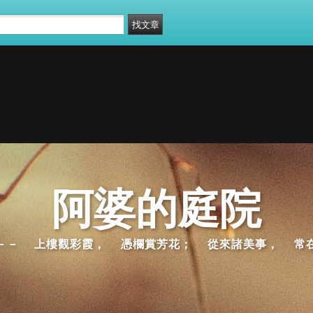
阿婆的庭院
－－ 上樓觀彩霞， 憑欄賞芳花； 從來諸美事， 常