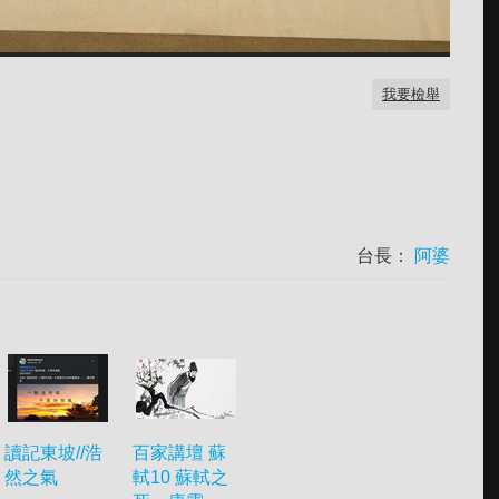
我要檢舉
台長：
阿婆
讀記東坡//浩
百家講壇 蘇
然之氣
軾10 蘇軾之