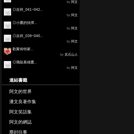
by
阿文
◎吉祥_041~042...
by
阿文
◎小鷹的抉擇...
by
阿文
◎吉祥_039~040...
by
阿文
歡聚肯特家...
by
其石山人
◎飛鼠慕雄鷹...
by
阿文
連結書籤
阿文的世界
潘文良著作集
阿文笑話集
阿文的網誌
塵封往事