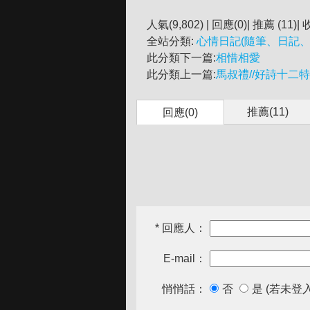
人氣(9,802) | 回應(0)| 推薦 (
11
)| 
全站分類:
心情日記(隨筆、日記、
此分類下一篇:
相惜相愛
此分類上一篇:
馬叔禮//好詩十二
推薦(
11
)
回應(0)
* 回應人：
E-mail：
悄悄話：
否
是 (若未登