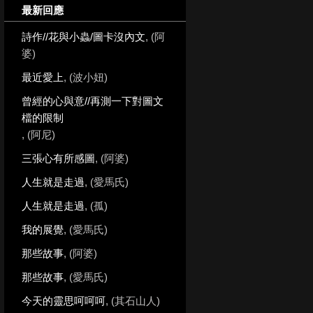
最新回應
詩作//花與小蟲/圖卡沒內文
, (阿
婆)
最近愛上
, (波小妞)
曾經的心與意//再測一下對圖文
檔的限制
, (阿尼)
三張心有所感圖
, (阿婆)
人生就是走過
, (愛馬氏)
人生就是走過
, (孤)
我的展覺
, (愛馬氏)
那些故事
, (阿婆)
那些故事
, (愛馬氏)
今天的靈思呵呵呵
, (其石山人)