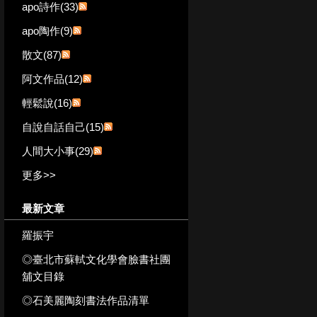
apo詩作(33)
apo陶作(9)
散文(87)
阿文作品(12)
輕鬆說(16)
自說自話自己(15)
人間大小事(29)
更多
>>
最新文章
羅振宇
◎臺北市蘇軾文化學會臉書社團
舖文目錄
◎石美麗陶刻書法作品清單