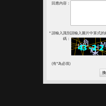
回應內容：
* 請輸入識別
請輸入圖片中算式的結
碼：
(有*為必填)