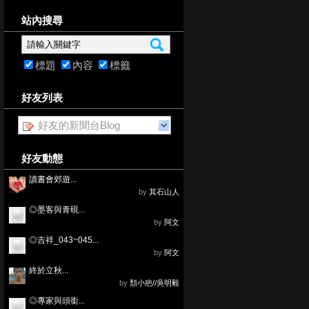
站內搜尋
標題
內容
標籤
好友列表
好友的新聞台Blog
好友動態
讀書會郊遊...
by
其石山人
◎墨客與青硯...
by
阿文
◎吉祥_043~045...
by
阿文
終於立秋...
by
頹小疤//吳明毅
◎專家與頭銜...