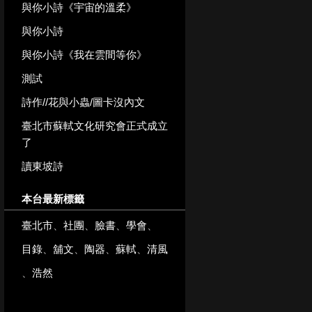
與你小詩《宇宙的溫柔》
與你小詩
與你小詩《我在雲間等你》
測試
詩作//花與小蟲/圖卡沒內文
臺北市蘇軾文化研究會正式成立
了
讀東坡詩
本台最新標籤
臺北市
、
社團
、
臉書
、
學會
、
目錄
、
舖文
、
陶器
、
蘇軾
、
清風
、
浩然