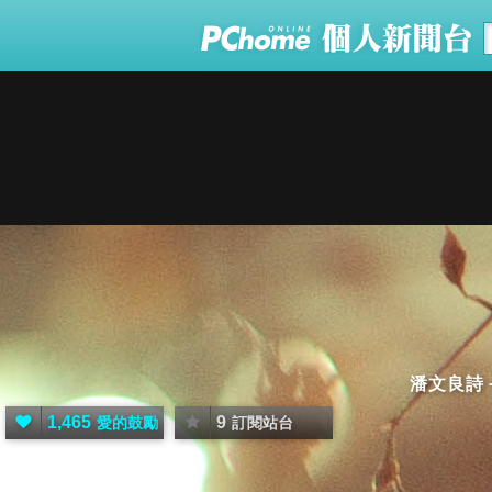
潘文良詩
1,465
9
愛的鼓勵
訂閱站台