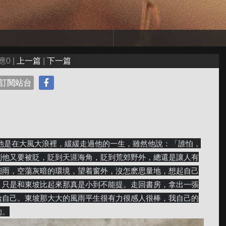
應0 |
上一篇
|
下一篇
訂閱站台
到他又要被貶，貶到天涯海角，貶到荒郊野外，總還是讓人有
細雨，空蕩灰暗的環境，望着窗外，沒怎麽思量地，想起自己
，只是和東坡比起來那真是小到不能提。走回書房，拿出一張
給自己。東坡那大大的風雨平生很有力很感人很棒，我自己的
的。