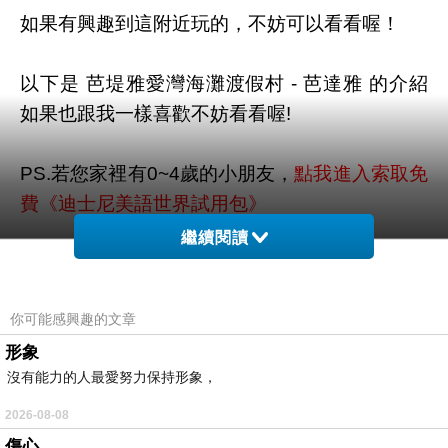
如果有興趣到這附近玩的，不妨可以看看喔！
以下是 芭堤雅愛灣海灘渡假村 - 芭達雅 的介紹
如果也跟我一樣喜歡不妨看看喔!
PS.若您家裡有0~4歲的小朋友，
點我進入索取免
費《迪士尼美語世界試用包》
繼續閱讀
↓↓↓限量特優價格按鈕↓↓↓
你可能感興趣的文章
形象
沒有能力的人最愛努力保持形象，
2026-08-08
傷心