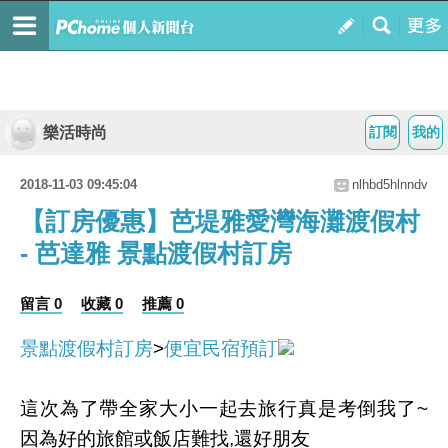
樂活時尚
訂閱
我的
2018-11-03 09:45:04
nlhbd5hlnndv
【訂房優惠】芭堤雅愛灣海灘渡假村
- 芭達雅 景點渡假村訂房
留言 0
收藏 0
推薦 0
景點渡假村訂房
>
便宜民宿預訂
這次為了帶全家大小一起去旅行真是考倒我了~
因為好的旅館或飯店難找,還好朋友