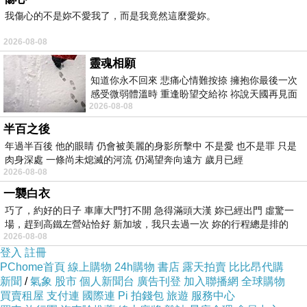
我傷心的不是妳不愛我了，而是我竟然這麼愛妳。
2026-08-08
靈魂相願
知道你永不回來 悲痛心情難按捺 擁抱你最後一次
感受微弱體溫時 重逢盼望交給祢 祢說天國再見面
2026-08-08
此刻忍淚說別離 他日靈魂再
半百之後
年過半百後 他的眼睛 仍會被美麗的身影所擊中 不是愛 也不是罪 只是
肉身深處 一條尚未熄滅的河流 仍渴望奔向遠方 歲月已經
2026-08-08
一襲白衣
巧了，約好的日子 車庫大門打不開 急得滿頭大漢 妳已經出門 虛驚一
場，趕到高鐵左營站恰好 新加坡，我只去過一次 妳的行程總是排的
2026-08-08
登入
註冊
PChome首頁
線上購物
24h購物
書店
露天拍賣
比比昂代購
新聞
/
氣象
股市
個人新聞台
廣告刊登
加入聯播網
全球購物
買賣租屋
支付連
國際連
Pi 拍錢包
旅遊
服務中心