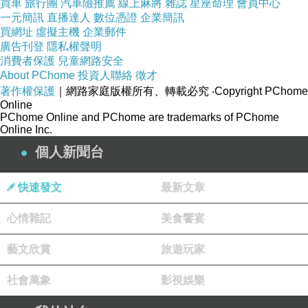
買車
旅行團
汽車險推薦
線上麻將
雜誌
星座命理
會員中心
一元簡訊
直播達人
數位憑證
企業簡訊
買網址
虛擬主機
企業郵件
廣告刊登
隱私權聲明
消費者保護
兒童網路安全
About PChome
投資人聯絡
徵才
著作權保護
｜網路家庭版權所有、轉載必究
‧Copyright PChome
Online
PChome Online and PChome are trademarks of PChome
Online Inc.
個人新聞台
快速發文
最新文章
心情雜記
美食饗宴
藝文欣賞
旅遊玩家
社會萬象
影視娛樂