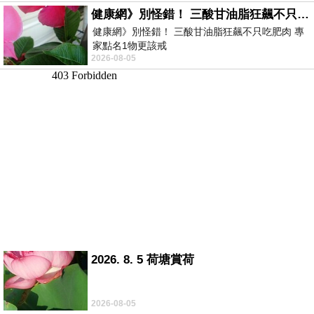
健康網》別怪錯！ 三酸甘油脂狂飆不只吃肥肉 專家點名1物更該戒
健康網》別怪錯！ 三酸甘油脂狂飆不只吃肥肉 專
家點名1物更該戒
2026-08-05
https://health.ltn.com.tw/article/breakingnews/55
2026. 8. 5 荷塘賞荷
2026-08-05