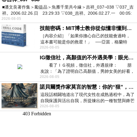
■潘文良著作集＞勵益品＞魚雁千里共今緣＞吉祥_037~038 ▽037_吉
祥。2006.02.26.日 23:29:33 ▽038_吉祥。2006.02.27.一 00:05:
2026-08-05
技能密碼：MIT博士教你從似懂非懂到穩定輸出，把專業變事業的職能升級攻略 /麥特．比恩(容錯)
［內容介紹］「如果你擔心自己的技能會過時，
這本書可能是你的救星！」 ──亞當．格蘭特
2026-08-05
（Adam Grant），《
IG徵信社，高顏值的不外遇美學：眼光太高也是一種防禦，為了證明我長得好看，我決定一輩子不外遇！
看了ＩＧ視頻，徵信社，外遇規律： 朋
友說：「為了證明自己高顏值，男帥女美的好看，
2026-08-05
且眼光高，我決定一輩子不外遇。」
諾貝爾獎作家莫言的智慧：你的“狠”，才是最好的自我保護
這段話精闢地道出了現代女性在成熟過程中，為了
自我保護與活出自我，所提煉出的一種智慧與鋒芒
2026-08-05
的平衡。 核心解讀與看法