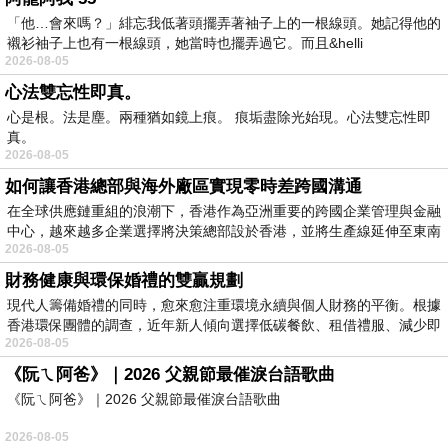
「他…會來嗎？」緋忘我低著頭擺弄著袖子上的一根線頭。她記得他的
襯衫袖子上也有一根線頭，她當時也擺弄過它。而且&helli
2026-08-05
心法雙忘性即真。
心是根。法是塵。兩種猶如鏡上痕。 痕垢盡除光始現。心法雙忘性即
真。
2026-08-05
如何讓香港總部與海外廠區實現零時差跨國溝通
在全球供應鏈重組的浪潮下，香港作為亞洲重要的跨國企業管理與金融
中心，越來越多企業選擇將決策總部設於香港，並將生產線延伸至東南
2026-08-05
財務健康與環保婚禮的雙贏規劃
現代人籌備婚禮的同時，愈來愈注重環境永續與個人財務的平衡。根據
香港環保團體的調查，近年新人傾向選擇低碳餐飲、租借禮服、減少即
2026-08-05
《阮ㄟ阿爸》｜2026 父親節最催淚台語歌曲
《阮ㄟ阿爸》｜2026 父親節最催淚台語歌曲
2026-08-05