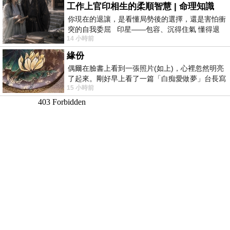
工作上官印相生的柔順智慧 | 命理知識
你現在的退讓，是看懂局勢後的選擇，還是害怕衝
突的自我委屈 印星——包容、沉得住氣 懂得退
14 小時前
一步觀察，不會
緣份
偶爾在臉書上看到一張照片(如上)，心裡忽然明亮
了起來。剛好早上看了一篇「白痴愛做夢」台長寫
15 小時前
的貼文，在回顧年輕時瘋狂愛上