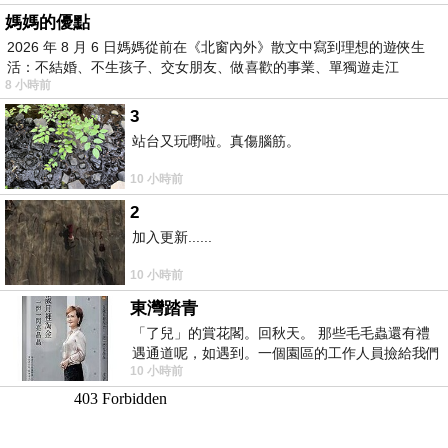
媽媽的優點
2026 年 8 月 6 日媽媽從前在《北窗內外》散文中寫到理想的遊俠生
活：不結婚、不生孩子、交女朋友、做喜歡的事業、單獨遊走江
8 小時前
湖⋯⋯，
3
站台又玩嘢啦。真傷腦筋。
10 小時前
2
加入更新......
10 小時前
東灣踏青
「了兒」的賞花閣。回秋天。 那些毛毛蟲還有禮
遇通道呢，如遇到。一個園區的工作人員撿給我們
10 小時前
細賞。