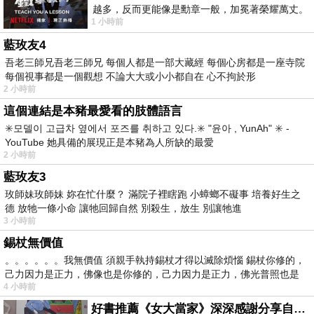
越多，反而更能像是勳章一般，加冕著榮耀萬丈。
1 小時前
習慣一如縱容，成了再難輕輕放下的罪證
藍玫友4
吾老三師兄吾老三師兄 每個人都是一部大藏經 每個心房都是一座寺院
每個視事都是一個觀想 不論大大或小小都自在 心不拘於形
2 小時前
這個連結是本豬最愛看的肢體語言
✳️모델이 고급차 옆에서 포즈를 취하고 있다.✳️ "윤아 , YunAh" ✳️ -
YouTube 她具備的展現正是本豬為人所缺的最愛
2 小時前
藍玫友3
玫師妹玫師妹 妳在忙什麼？ 滿院子裡瞎跑 小蟑螂不礙事 培養好生之
德 放牠一條小命 讓牠回歸自然 別殺生，放生 別讓牠進
3 小時前
錫杖無價值
。。。。。。我無價值 須親手執持錫杖才得以滅除煩惱 錫杖你修的，
己力因力是正力，佛像也是你修的，己力因力是正力，佛光普照也是
4 小時前
好書推薦《女大當家》深深感謝分享自己想法震撼讀者的作家，讓我看到不同樣貌的家庭！