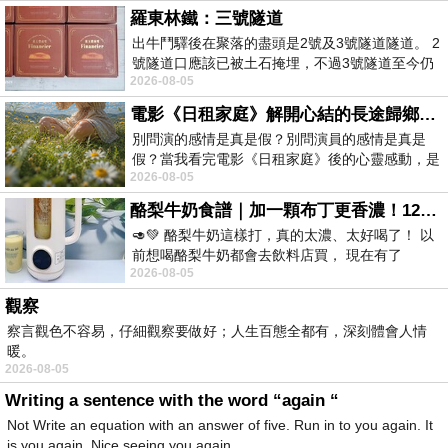
羅東林鐵：三號隧道
出牛鬥驛後在聚落的盡頭是2號及3號隧道隧道。 2
號隧道口應該已被土石掩埋，不過3號隧道至今仍
2026-08-05
存在。從台7丙牛鬥橋上往左岸上游方
電影《日租家庭》解開心結的長途歸鄉！能在電影院感受到地理的寬闊和人心的相鄰，真是太棒了！
別問演的感情是真是假？別問演員的感情是真是
假？當我看完電影《日租家庭》後的心靈感動，是
2026-08-05
真的。詮釋的情感觸動了人心，就是真情
酪梨牛奶食譜｜加一顆布丁更香濃！120秒完成飲料店級酪梨奶昔｜imami 旗艦豆漿機
🥑💚 酪梨牛奶這樣打，真的太濃、太好喝了！ 以
前想喝酪梨牛奶都會去飲料店買， 現在有了
2026-08-05
imami 健康煮藝｜旗艦破壁智慧養生豆漿機，
觀察
察言觀色不容易，仔細觀察要做好；人生百態全都有，深刻體會人情
暖。
2026-08-05
Writing a sentence with the word “again “
Not Write an equation with an answer of five. Run in to you again. It
is you again. Nice seeing you again.