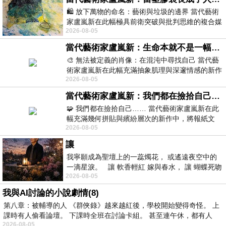
🛍️ 放下萬物的命名：藝術與垃圾的邊界 當代藝術
家盧嵐新在此幅極具前衛突破與批判思維的複合媒
2026-08-05
材新作中，直接將被大眾定義為廢棄物
當代藝術家盧嵐新：生命本就不是一幅能被定義的肖像，在混亂與交疊中拼湊完整的靈魂
🎨 無法被定義的肖像：在混沌中尋找自己 當代藝
術家盧嵐新在此幅充滿抽象肌理與深邃情感的新作
2026-08-05
中，以灰白為基底，交織著塗抹、刮擦與
當代藝術家盧嵐新：我們都在撿拾自己，將散落的情緒與碎片，拼回生命完整的輪廓
🧩 我們都在撿拾自己…… 當代藝術家盧嵐新在此
幅充滿幾何拼貼與繽紛層次的新作中，將報紙文
2026-08-05
字、彩色剪紙與明亮顏料層層
讓
我寧願成為聖壇上的一蕊燭花， 或遙遠夜空中的
一滴星淚。 讓 軟香輕紅 嫁與春水， 讓 蝴蝶死吻
2026-08-05
夏日最後一瓣玫瑰， 讓
我與AI討論的小說劇情(8)
第八章：被輔導的人 《群俠錄》越來越紅後，學校開始變得奇怪。 上
課時有人偷看論壇。 下課時全班在討論卡組。 甚至連午休，都有人
2026-08-05