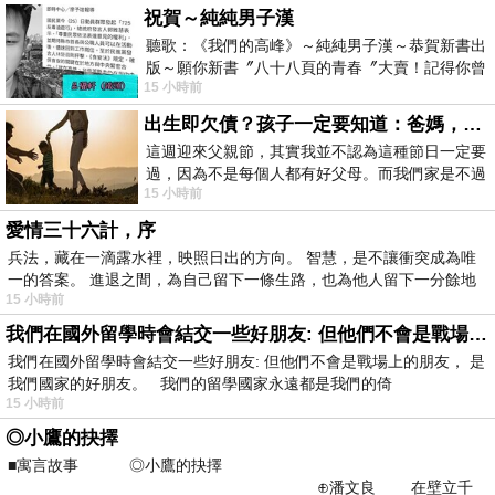
祝賀～純純男子漢
聽歌：《我們的高峰》～純純男子漢～恭賀新書出
版～願你新書〞八十八頁的青春〞大賣！記得你曾
15 小時前
經在我的版留言…「好讚的圖^^感覺大家
出生即欠債？孩子一定要知道：爸媽，其實我不欠你們
這週迎來父親節，其實我並不認為這種節日一定要
過，因為不是每個人都有好父母。而我們家是不過
15 小時前
節的，平時也沒什麼儀式感，生活趨近冷
愛情三十六計，序
兵法，藏在一滴露水裡，映照日出的方向。 智慧，是不讓衝突成為唯
一的答案。 進退之間，為自己留下一條生路，也為他人留下一分餘地
15 小時前
我們在國外留學時會結交一些好朋友: 但他們不會是戰場上的朋友
我們在國外留學時會結交一些好朋友: 但他們不會是戰場上的朋友， 是
我們國家的好朋友。 我們的留學國家永遠都是我們的倚
15 小時前
◎小鷹的抉擇
■寓言故事 ◎小鷹的抉擇
⊕潘文良 在壁立千