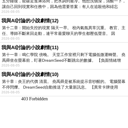
五分鐘後，龍疆走進淋浴間，把水調到最冷。他想洗個澡，清醒一下，
讓自己回到現實和任務中，因為他需要答案：有人在追殺他和緋忘
2026-08-05
我與AI討論的小說劇情(12)
第十二章：開始失控的現實 隔天一早。 校內氣氛異常沉重。 教官、主
任、導師不斷來回走動，連平常最愛聊天的學生都壓低聲音。 因
2026-08-05
我與AI討論的小說劇情(11)
第十一章：鳴仁學院 傍晚。 天堂工作室裡只剩下電腦低微運轉聲。 堯
禹舜坐在螢幕前，盯著DreamSeed不斷跳出的數據。 【負面情緒增
2026-08-05
我與AI討論的小說劇情(10)
第十章：炎王的代價 清晨。 堯禹舜是被系統提示音吵醒的。 電腦螢幕
不停閃爍。 DreamSeed自動推送了大量新訊息。 【異常卡牌使用
2026-08-05