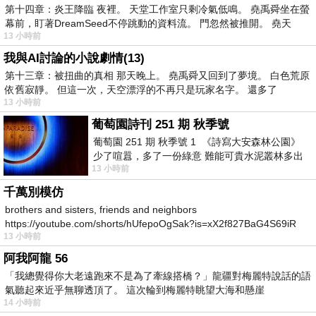
第十四章：炎王降臨 夜裡。 天堂工作室只剩冷氣低鳴。 堯禹舜坐在螢
幕前，盯著DreamSeed不停跳動的資料流。 門忽然被推開。 堯天
13 小時前
我與AI討論的小說劇情(13)
第十三章：被扭曲的真相 那天晚上。 堯禹舜又回到了夢境。 白色荒原
依舊寂靜。 但這一次，天空漂浮的不再只是玩家名字。 還多了
13 小時前
葡萄園詩刊 251 期 秋季號
葡萄園 251 期 秋季號 1 《詩寫大安森林公園》
少了喧囂，多了一份綠意 難能可貴水泥叢林多出
13 小時前
一
千萬別模仿
brothers and sisters, friends and neighbors
https://youtube.com/shorts/hUfepoOgSak?is=xX2f827BaG4S69iR
13 小時前
https
阿我阿龍 56
「我總覺得你大老遠跑來不是為了牽線搭橋？」龍疆對梅麗特說話的語
氣聽起來近乎無聊透頂了。 這次輪到梅麗特眺望大海和懸崖
14 小時前