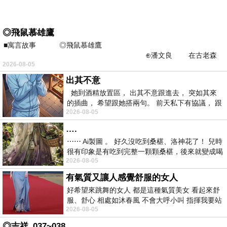
◎飛鼠慕雄鷹
■寓言故事 ◎飛鼠慕雄鷹
⊕潘文良 在古老森
2026-08-05
林的底層，住著一隻小飛鼠
出其不意
她到酒精放置區， 出其不意跟進去， 突如其來
的插曲， 希望跟她搭兩句。 前天私下有協議， 跟
2026-08-05
著阿弟丟拉基
….
⋯⋯ Ai製圖 。 好久沒吃到桑椹、洛神花了！ 兒時
很有印象是有吃到完整一顆顆桑椹，後來就變成喝
2026-08-05
桑椹汁。 現在是連喝都沒喝
有氣質又讓人感覺舒服的女人
好希望來跳舞的女人 都是這種氣質美女 看起來舒
服、舒心 相處如沐春風 不會大呼小叫 指揮我要站
2026-08-05
哪個位子 妳老幾？？
◎吉祥_037~038