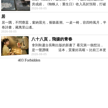
房成績，《蜘蛛人：重生日》收入高於預期，打破
2026-08-05
《復仇者聯盟：終局之戰》記錄，成為
居
居一隅，不問塵囂，窗納晨光，簷聽暮潮。一桌一椅，容四時風月，半
卷詩書，藏萬里山遙。
2026-08-05
八十八頁，飛揚的青春
拿到秋蘆台長剛出版的新書了 看完第一個想法，
是一聲讚嘆 這本，質量好高喔 ~ 比前三本更
2026-08-05
勝一