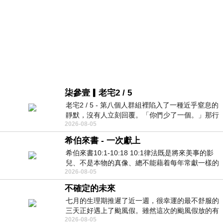
柒參壹▎老宅2 / 5
老宅2 / 5 - 第八個人群組裡陷入了一種近乎窒息的
靜默，沒有人立刻回覆。「你們少了一個。」那行
2026-08-05
字像一顆冰冷的鐵釘，硬生生刺進螢
希伯來書 - 一次獻上
希伯來書10:1-10:18 10:1律法既是將來美事的影
兒、不是本物的真像、總不能藉着每年常獻一樣的
2026-08-05
祭物、叫那近前來的人得以完全。 10
不確定的未來
七月的生理期推遲了近一週，很幸運的最不舒服的
三天正好遇上了颱風假。雖然這次的颱風假放的有
2026-08-05
點虛，因為風雨不大，但這也是最想要的