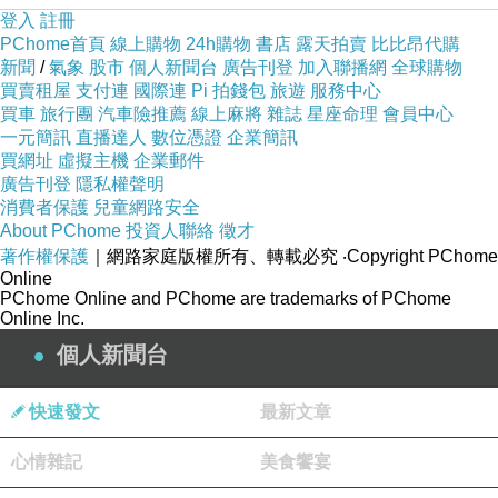
登入
註冊
PChome首頁
線上購物
24h購物
書店
露天拍賣
比比昂代購
新聞
/
氣象
股市
個人新聞台
廣告刊登
加入聯播網
全球購物
買賣租屋
支付連
國際連
Pi 拍錢包
旅遊
服務中心
買車
旅行團
汽車險推薦
線上麻將
雜誌
星座命理
會員中心
一元簡訊
直播達人
數位憑證
企業簡訊
買網址
虛擬主機
企業郵件
廣告刊登
隱私權聲明
消費者保護
兒童網路安全
About PChome
投資人聯絡
徵才
著作權保護
｜網路家庭版權所有、轉載必究
‧Copyright PChome
Online
PChome Online and PChome are trademarks of PChome
Online Inc.
個人新聞台
快速發文
最新文章
心情雜記
美食饗宴