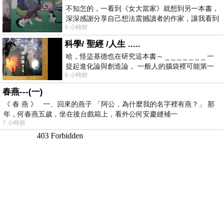
不知怎的，一看到《女大當家》就想到另一本書，
深深感謝分享自己想法震撼讀者的作家，讓我看到
5 小時前
不同樣貌的家庭！ 《女大
科學/ 聖經 /人生 .....
哈，怪盜基德也在研究這本書～ _ _ _ _ _ _ _ 一
提起進化論與創造論， 一般人的腦袋裡可能第一
6 小時前
時間就有「 進化論很科
春燕---(一)
《 春 燕 》 一、回來的燕子 「阿公，為什麼我的名字裡有燕？」 那
年，何春燕五歲，坐在後台戲箱上，看外公何安慶縫補一
7 小時前