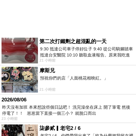
第二次打鐵劑之超混亂的一天
9:30 抵達公司車子停好位子 9:40 從公司騎腳踏車
抵達台安醫院 10:10 聽取血液報告。原來我吃進
21 小時前
去的 B12 彌可保並非沒有吸收而是超
摩斯兄
預祝你們的店「人面桃花相映紅。」
21 小時前
2026/08/06
昨天沒有加班 本來想說些個日誌吧！ 洗完澡坐在床上 開了筆電 然後
停電了！！ 崽崽當下直接一個三小？ 就脫口而出
23 小時前
柒參貳▎老宅2 / 6
老宅2 / 6 - 你們帶我出來了「妳為什麼把我留在裡