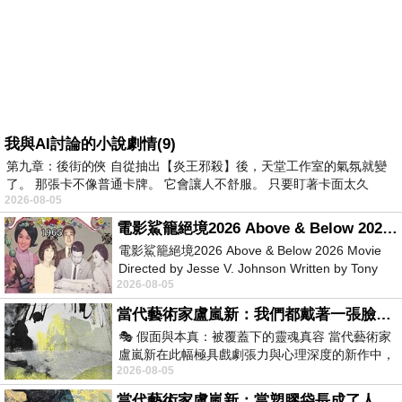
我與AI討論的小說劇情(9)
第九章：後街的俠 自從抽出【炎王邪殺】後，天堂工作室的氣氛就變
了。 那張卡不像普通卡牌。 它會讓人不舒服。 只要盯著卡面太久
2026-08-05
電影鯊籠絕境2026 Above & Below 2026 Movie
電影鯊籠絕境2026 Above & Below 2026 Movie
Directed by Jesse V. Johnson Written by Tony
2026-08-05
Giordano Starring Laura Maran
當代藝術家盧嵐新：我們都戴著一張臉，可真正的自己，總藏在那些被塗抹、被覆蓋的痕跡裡
🎭 假面與本真：被覆蓋下的靈魂真容 當代藝術家
盧嵐新在此幅極具戲劇張力與心理深度的新作中，
2026-08-05
運用質感豐富的紙材肌理、墨痕與大膽的
當代藝術家盧嵐新：當塑膠袋長成了人的模樣，我們的目光是否學會了放下偏見？