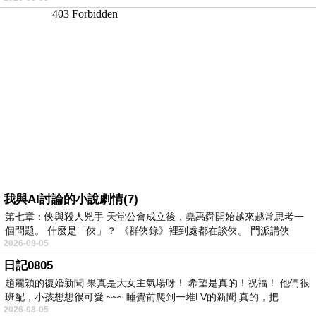
我與AI討論的小說劇情(7)
第七章：俠與殺人兇手 天堂公會成立後，堯禹舜開始越來越常思考一
個問題。 什麼是「俠」？ 《群俠錄》裡到處都在談俠。 門派講俠
2026-08-05
日記0805
趙麗穎的復婚新聞 果真是大女主氣場呀！ 希望是真的！祝福！ 他們很
班配，小孩想想很可愛 ~~~ 睡覺前爬到一堆LV的新聞 真的，把
2026-08-05