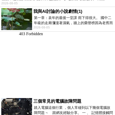
2026-08-05
我與AI討論的小說劇情(1)
第一章：袁年的最後一堂課 雨下得很大。 國中二
年級的走廊瀰漫著濕氣，牆上的榮譽榜因為老舊而
2026-08-05
微微捲起。 堯禹舜站在辦公室外，手
三個常見的電腦故障問題
踏入電腦這個行業 ，個人常碰到以下幾個電腦故
障問題 ~ 跟網友經驗分享。 一 、 記憶體接觸問