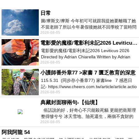
日常
圖/摩斯文/摩斯 今年初可可就跟我提她要離職了她
不當老師了所以今年暑假後她就不回學校了當時問
2026-08-05
她不是很喜歡幼幼班的小朋友嗎捨得不
電影愛的魔樣/電影利未記2026 Leviticus 2026
電影愛的魔樣/電影利未記2026 Leviticus 2026
Directed by Adrian Chiarella Written by Adrian
2026-08-05
Chiarella Starring Joe Bird
小護師番外章77 >家書 7 匱乏教育的深意
115.5.31 (同步存小番章77) 家書line 7 感恩日
記- https://www.cheers.com.tw/article/article.actio
2026-08-05
典藏封面聊兩句-【仙境】
俗話說的好，好奇心不只能殺死貓 更能把衛斯理
整得慘兮兮 冰天雪地、險死還生，兩個不貪財的
2026-08-05
人尋什麼寶？ 人家追尋愛情還
阿我阿龍 54