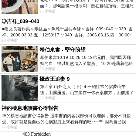
面？」那句話像一根冰刺，懸在群組頂端。三樓死
23 小時前
死盯著照片裡的人。那個人確實站在
◎吉祥_039~040
■潘文良著作集＞勵益品＞魚雁千里共今緣＞吉祥_039~040 ▽039_吉
祥。2006.03.03.五 12:59:17 ▽040_吉祥。2006.03.16.四 00:00:
23 小時前
希伯來書 - 堅守盼望
希伯來書10:19-10:25 10:19弟兄們、我們既因耶
穌的血、得以坦然進入至聖所、 10:20是藉着他給
23 小時前
我們開了一條又新又活的路從幔子經過
攝政王追妻 9
第四章 山外之人（下）4 一如往常的雲夢山午
後，山霧瀰漫。山主坐在一張石桌前方，面前擺了
23 小時前
一盤未下完的棋盤，還有一壺茶與兩只冒
神的棲息地讀書心得報告
神的棲息地讀書心得報告 這本書的內容我部份可以理解，部分不能接
受。或許就是從自己的心病狀態上來看解釋的吧~~~!!!! 因為自己誤
23 小時前