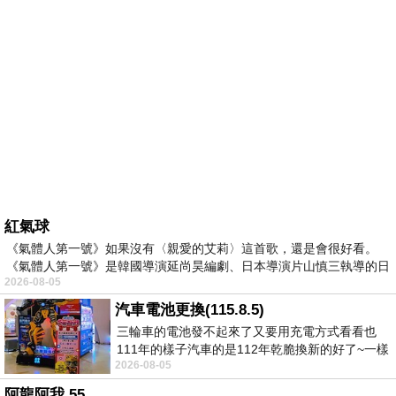
紅氣球
《氣體人第一號》如果沒有〈親愛的艾莉〉這首歌，還是會很好看。
《氣體人第一號》是韓國導演延尚昊編劇、日本導演片山慎三執導的日
2026-08-05
汽車電池更換(115.8.5)
三輪車的電池發不起來了又要用充電方式看看也
111年的樣子汽車的是112年乾脆換新的好了~一樣
2026-08-05
在阿炮電池買的漲了一百多塊吧
阿龍阿我 55