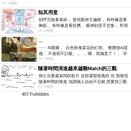
18 小時前
仞的懸崖上，有一座遮天蔽
知其用意
招呼完後看著妳， 發現眼神又偏移， 有時像是看
胸肌， 有時像是看肚臍。 眼神刻意不交集， 對視
19 小時前
視線不對齊， 讓我很難不
…
⋯⋯ Ai製圖 。 白色秋海棠花的幻形。 整體很Ai質
感。 不過我不討厭。 。 ... 嗯，我滿意了！ 。 🐻
20 小時前
昨中
隨著時間演進越來越難Match的三觀
很久沒看葳老闆的影片 這部還蠻推薦的 但 我發現
隨著時間的推進 強調個人自由不忍耐 想要找三觀
21 小時前
接近的不要說對象 連朋友都超