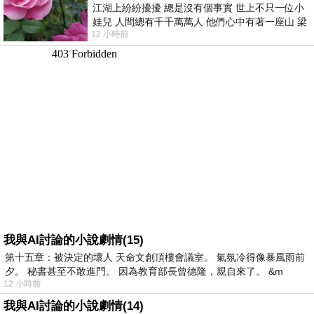
江湖上紛紛擾擾 總是沒有個事實 世上不只一位小
娃兒 人間總有千千萬萬人 他們心中有著一座山 梁
12 小時前
山佛山泰華衡恆嵩 一山之高
我與AI討論的小說劇情(15)
第十五章：被決定的壞人 天命文創頂樓會議室。 氣氛冷得像暴風雨前
夕。 秘書甚至不敢進門。 因為教育部長曾德隆，親自來了。 &m
12 小時前
我與AI討論的小說劇情(14)