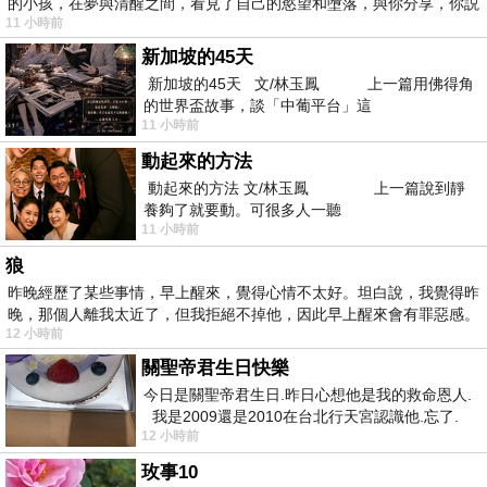
的小孩，在夢與清醒之間，看見了自己的慾望和墮落，與你分享，你説
11 小時前
新加坡的45天
新加坡的45天 文/林玉鳳 上一篇用佛得角
的世界盃故事，談「中葡平台」這
11 小時前
動起來的方法
動起來的方法 文/林玉鳳 上一篇說到靜
養夠了就要動。可很多人一聽
11 小時前
狼
昨晚經歷了某些事情，早上醒來，覺得心情不太好。坦白說，我覺得昨
晚，那個人離我太近了，但我拒絕不掉他，因此早上醒來會有罪惡感。
12 小時前
關聖帝君生日快樂
今日是關聖帝君生日.昨日心想他是我的救命恩人.
我是2009還是2010在台北行天宮認識他.忘了.
12 小時前
一個奇摩交友的網友學
玫事10