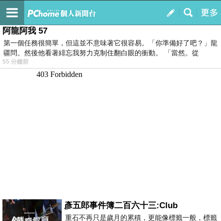
我的
最新文章
阿龍阿我 57
第一個任務很簡單，但這並不意味著它很容易。「你準備好了吧？」龍
疆問。然後他看著緋忘我努力克制住翻白眼的衝動。 「當然。從
55 分鐘前
彥五郎事件簿二百六十三:Club
重石不再只是歲月的累積，更能像標籤一般，標籤