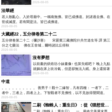
2026-08-05
題 : 記憶體即
法華經
若人散亂心。入於塔廟中。一稱南無佛。皆已成佛道。於諸過去佛。在
世或滅度。若有聞是法。皆已成佛道。
2026-08-05
大藏經22，五分律卷第二十二
五分律卷第二十二（彌沙塞） 宋罽賓三藏佛陀什共竺道生等 譯 第三
分之七藥法 佛在王舍城，爾時諸比丘得秋
2026-08-05
沒有夢想
以前畫的烘焙坊小妹畫像↑ 也算失眠吧？ 晚上九點
就躺在床上吹冷氣，但是卻無法入眠。身上還留著
2026-08-05
四點多跑的六公里的疲
中道
。。。。。。。。。。 善男子！觀十二緣智，凡有四種： 一者下，二
者中，三者上，四者上上。下智觀者不見佛性，以不見故得聲聞道。
2026-08-05
二刷《蜘蛛人：重生日》：從《狸想世界》到《怪奇物語》
二刷《蜘蛛人：重生日》。.一，最終北美週末票