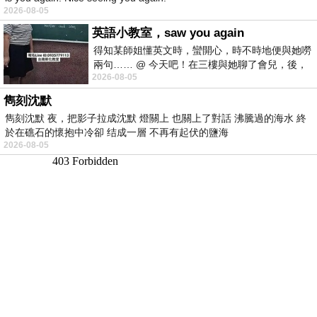
2026-08-05
英語小教室，saw you again
得知某師姐懂英文時，蠻開心，時不時地便與她嘮
兩句…… @ 今天吧！在三樓與她聊了會兒，後，
2026-08-05
下二樓居然又撞到她，於是
雋刻沈默
雋刻沈默 夜，把影子拉成沈默 燈關上 也關上了對話 沸騰過的海水 終
於在礁石的懷抱中冷卻 结成一層 不再有起伏的鹽海
2026-08-05