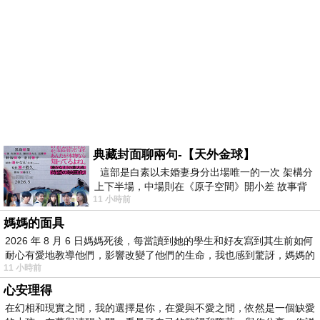
典藏封面聊兩句-【天外金球】
這部是白素以未婚妻身分出場唯一的一次 架構分
上下半場，中場則在《原子空間》開小差 故事背
11 小時前
景影射西藏境外流亡 地下組織
媽媽的面具
2026 年 8 月 6 日媽媽死後，每當讀到她的學生和好友寫到其生前如何
耐心有愛地教導他們，影響改變了他們的生命，我也感到驚訝，媽媽的
11 小時前
心安理得
在幻相和現實之間，我的選擇是你，在愛與不愛之間，依然是一個缺愛