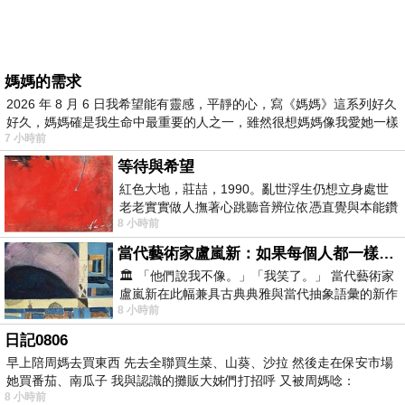
媽媽的需求
2026 年 8 月 6 日我希望能有靈感，平靜的心，寫《媽媽》這系列好久
好久，媽媽確是我生命中最重要的人之一，雖然很想媽媽像我愛她一樣
7 小時前
等待與希望
紅色大地，莊喆，1990。亂世浮生仍想立身處世
老老實實做人撫著心跳聽音辨位依憑直覺與本能鑽
8 小時前
向裂隙的亮處探索另一個心聲另一個共鳴的
當代藝術家盧嵐新：如果每個人都一樣，這世界該有多無聊？
🏛️ 「他們說我不像。」「我笑了。」 當代藝術家
盧嵐新在此幅兼具古典典雅與當代抽象語彙的新作
8 小時前
中，以沈靜的藍色空間為背景，描繪了
日記0806
早上陪周媽去買東西 先去全聯買生菜、山葵、沙拉 然後走在保安市場
她買番茄、南瓜子 我與認識的攤販大姊們打招呼 又被周媽唸：
8 小時前