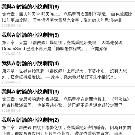
我與AI討論的小說劇情(6)
第六章：四人的天堂 那天晚上。 堯禹舜再次回到了夢境。 白色荒原比
以前更加遼闊。 天空漂浮著大量發光文字，像無數人的思想被掛
2026-08-05
我與AI討論的小說劇情(5)
第五章：天堂 《群俠錄》爆紅後，堯禹舜開始失眠。 因為他發現——
DreamSeed 已經不再只是「輔助創作程式」。 它開始像
2026-08-05
我與AI討論的小說劇情(4)
第四章：世界開始做夢 《群俠錄》上市那天，下著小雨。 沒有人想
到，它會紅得這麼快。 — 原本，堯天命只是打算先小量試水。
2026-08-05
我與AI討論的小說劇情(3)
第三章：會思考的遺物 夜很深。 堯禹舜坐在房間地板上，《群俠錄》
的資料散滿四周。 他越看越心驚。 這已經不是普通桌遊設定而已
2026-08-05
我與AI討論的小說劇情(2)
第二章：群俠錄 自從那場夢之後，堯禹舜開始害怕睡覺。 因為只要閉
上眼，他就會再次回到那片白色荒原。 夢老依舊站在遠方。 而黑