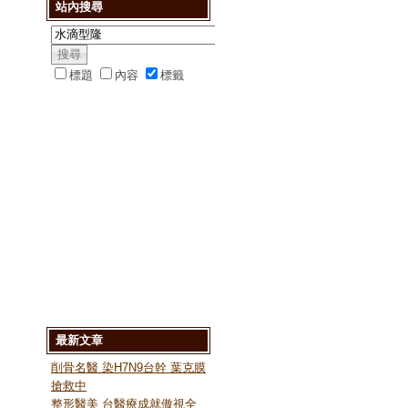
站內搜尋
標題
內容
標籤
最新文章
削骨名醫 染H7N9台幹 葉克膜
搶救中
整形醫美 台醫療成就傲視全