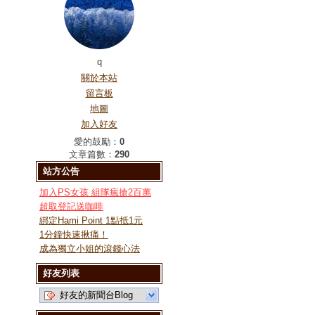
q
關於本站
留言板
地圖
加入好友
愛的鼓勵：
0
文章篇數：
290
站方公告
加入PS女孩 組隊瘋搶2百萬
超取登記送咖啡
綁定Hami Point 1點抵1元
1分鐘快速揪痛！
成為獨立小姐的滾錢心法
好友列表
好友的新聞台Blog