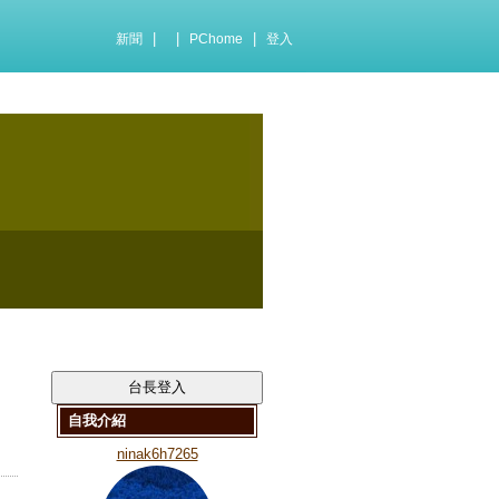
|
|
|
新聞
PChome
登入
自我介紹
ninak6h7265