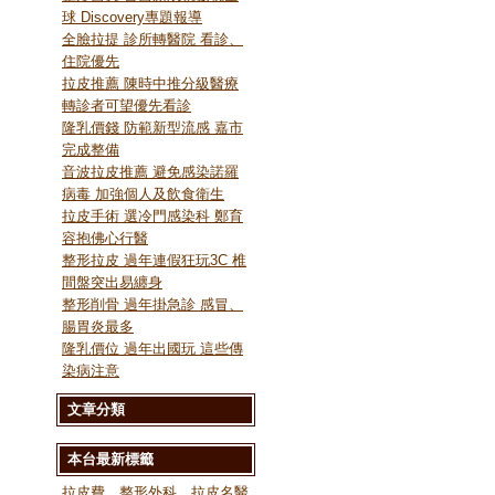
球 Discovery專題報導
全臉拉提 診所轉醫院 看診、
住院優先
拉皮推薦 陳時中推分級醫療
轉診者可望優先看診
隆乳價錢 防範新型流感 嘉市
完成整備
音波拉皮推薦 避免感染諾羅
病毒 加強個人及飲食衛生
拉皮手術 選冷門感染科 鄭育
容抱佛心行醫
整形拉皮 過年連假狂玩3C 椎
間盤突出易纏身
整形削骨 過年掛急診 感冒、
腸胃炎最多
隆乳價位 過年出國玩 這些傳
染病注意
文章分類
本台最新標籤
拉皮費
、
整形外科
、
拉皮名醫