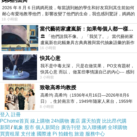
媽媽的面具
2026 年 8 月 6 日媽媽死後，每當讀到她的學生和好友寫到其生前如何
耐心有愛地教導他們，影響改變了他們的生命，我也感到驚訝，媽媽的
18 小時前
當代藝術家盧嵐新：如果每個人都一樣，這世界該有多無聊？
🏛️ 「他們說我不像。」「我笑了。」 當代藝術家
盧嵐新在此幅兼具古典典雅與當代抽象語彙的新作
16 小時前
中，以沈靜的藍色空間為背景，描繪了
快其心意
我不是中毒太深， 只是在做笑果， PO文有題材，
快其心意 而以， 做某些事情讓自己的內心--- 感到
3 小時前
愉快。
致敬高希均教授
高希均 高希均（1936年4月16日—2026年8月6
日），生於南京市，1949年隨家人來台，1959年
8 小時前
赴美深造並取得經濟發展博士學位。曾任
登入
註冊
PChome首頁
線上購物
24h購物
書店
露天拍賣
比比昂代購
新聞
/
氣象
股市
個人新聞台
廣告刊登
加入聯播網
全球購物
買賣租屋
支付連
國際連
Pi 拍錢包
旅遊
服務中心