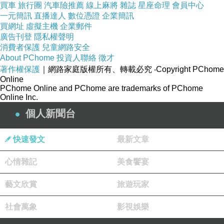
買車
旅行團
汽車險推薦
線上麻將
雜誌
星座命理
會員中心
一元簡訊
直播達人
數位憑證
企業簡訊
買網址
虛擬主機
企業郵件
廣告刊登
隱私權聲明
消費者保護
兒童網路安全
About PChome
投資人聯絡
徵才
著作權保護
｜網路家庭版權所有、轉載必究
‧Copyright PChome
Online
PChome Online and PChome are trademarks of PChome
Online Inc.
個人新聞台
快速發文
最新文章
心情雜記
美食饗宴
藝文欣賞
旅遊玩家
社會萬象
影視娛樂