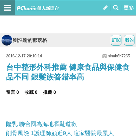
劉浩瑜的部落格
訂閱
我的
2016-12-17 20:10:14
ninak6h7265
台中整形外科推薦 健康食品與保健食
品不同 銀髮族答錯率高
留言 0
收藏 0
推薦 0
隆乳 聯合國為海地霍亂道歉
削骨風險 1護理師顧近9人 這家醫院最累人