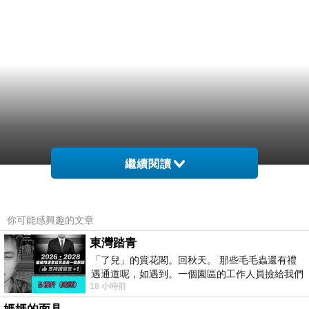
繼續閱讀
你可能感興趣的文章
東灣踏青
「了兒」的賞花閣。回秋天。 那些毛毛蟲還有禮
遇通道呢，如遇到。一個園區的工作人員撿給我們
18 小時前
細賞。