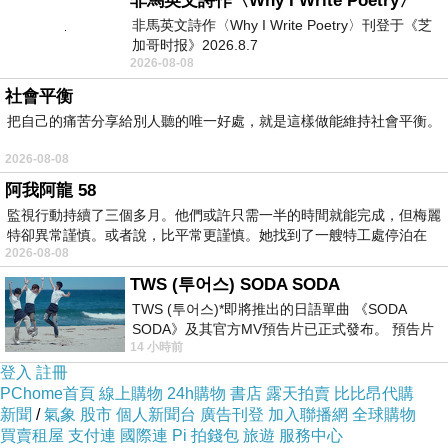
非馬英文詩作〈Why I Write Poetry〉
非馬英文詩作〈Why I Write Poetry〉刊登于《芝
加哥时报》2026.8.7
2026-08-08
社會平衡
把自己的痛苦分享給別人聽的唯一好處，就是這樣做能維持社會平衡。
2026-08-08
阿我阿龍 58
監視行動持續了三個多月。他們或許只需一半的時間就能完成，但梅麗
特卻異常謹慎。或者說，比平常更謹慎。她找到了一艘特工處停泊在
2026-08-08
TWS (투어스) SODA SODA
TWS (투어스)*即將推出的日語單曲 《SODA
SODA》及其官方MV預告片已正式發布。 預告片
14 小時前
一經發布， 就引發了粉絲們對這次夏季回
登入
註冊
PChome首頁
線上購物
24h購物
書店
露天拍賣
比比昂代購
《實現》
新聞
/
氣象
股市
個人新聞台
廣告刊登
加入聯播網
全球購物
買賣租屋
支付連
國際連
Pi 拍錢包
旅遊
服務中心