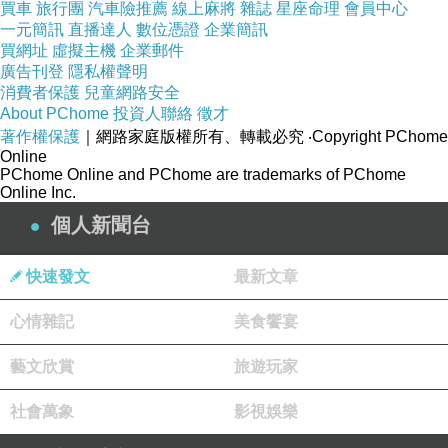
買車
旅行團
汽車險推薦
線上麻將
雜誌
星座命理
會員中心
Finding the answer to life lies in
一元簡訊
直播達人
數位憑證
企業簡訊
買網址
虛擬主機
企業郵件
the realization of one's own experience
廣告刊登
隱私權聲明
消費者保護
兒童網路安全
About PChome
投資人聯絡
徵才
尋找人生的答案在於實現自己的經歷
著作權保護
｜網路家庭版權所有、轉載必究
‧Copyright PChome
Online
PChome Online and PChome are trademarks of PChome
Online Inc.
個人新聞台
快速發文
最新文章
心情雜記
美食饗宴
藝文欣賞
旅遊玩家
社會萬象
影視娛樂