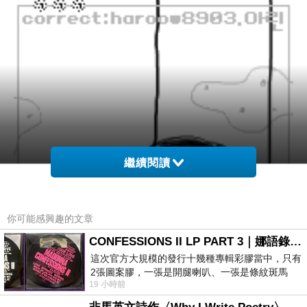
繼續閱讀
你可能感興趣的文章
CONFESSIONS II LP PART 3｜娜語錄II LP PART 3
這次官方大規模的發行十幾種專輯彩膠當中，只有
2張圖案膠，一張是開腿喇叭、一張是條紋斑馬
19 小時前
版；目前官網上只剩澳洲商店AU STORE