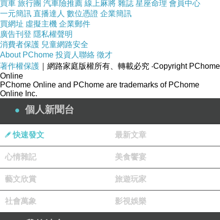
買車
旅行團
汽車險推薦
線上麻將
雜誌
星座命理
會員中心
一元簡訊
直播達人
數位憑證
企業簡訊
買網址
虛擬主機
企業郵件
廣告刊登
隱私權聲明
消費者保護
兒童網路安全
About PChome
投資人聯絡
徵才
著作權保護
｜網路家庭版權所有、轉載必究
‧Copyright PChome
Online
PChome Online and PChome are trademarks of PChome
Online Inc.
個人新聞台
快速發文
最新文章
心情雜記
美食饗宴
藝文欣賞
旅遊玩家
社會萬象
影視娛樂