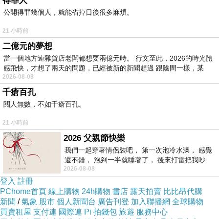
得罪人
公開得罪幾個人，就能省掉日後很多麻煩。
21 小時前
二億元的夢想
當一個地方連雜貨店老闆都想要兩億元時。 行文至此，2026的時光體
感飛快，才想了兩天的問題，已經被新的新聞趕過 跟陰間一樣，某
2026-08-08
千瘡百孔
閱人無數，不如千瘡百孔。
《太多》
21 小時前
Not much needed
2026 父親節快樂
我們一起穿著情侶裝吧， 第一次泡冷水澡， 感覺
But want too much
還不錯， 泡到一半就睡著了， 後來打雷把我吵
2026-08-08
醒， 手
登入
註冊
不需要太多
PChome首頁
線上購物
24h購物
書店
露天拍賣
比比昂代購
新聞
/
氣象
股市
個人新聞台
廣告刊登
加入聯播網
全球購物
買賣租屋
支付連
國際連
Pi 拍錢包
旅遊
服務中心
但是想要的太多