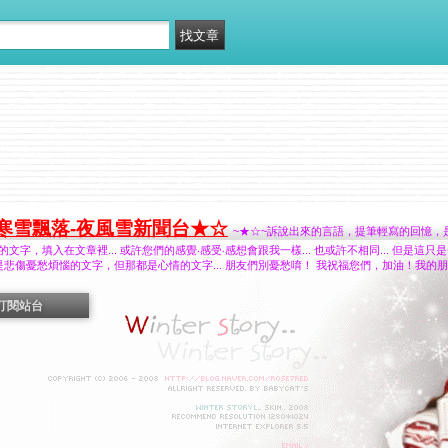
‧寒雪飄落-夜風雪新聞台★☆
~★☆~訴說出來的言語，提筆輕寫的回憶，是甜是
文字，填入在文章裡... 或許您們的感覺‧感受‧感想會跟我一樣... 也或許不相同... 但是這
時是悲傷憂愁煩惱的文字，但那都是心情的文字... 朋友們別憂愁唷！ 我祝福您們，加油！我
訂閱站台