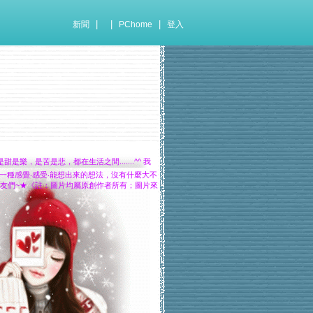
|
|
|
新聞
PChome
登入
樂，是苦是悲，都在生活之間.......^^ 我
只是一種感覺‧感受‧能想出來的想法，沒有什麼大不
的朋友們~★《註：圖片均屬原創作者所有；圖片來