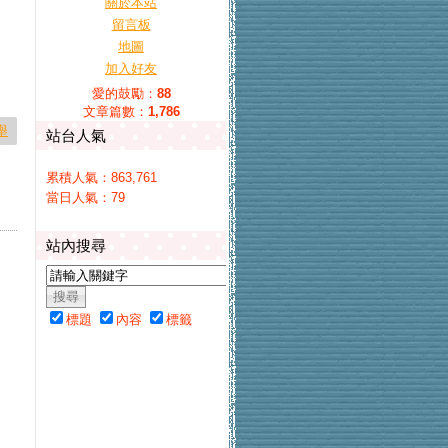
關於本站
留言板
地圖
加入好友
愛的鼓勵：
88
文章篇數：
1,786
舉
站台人氣
累積人氣：
863,761
當日人氣：
79
站內搜尋
標題
內容
標籤