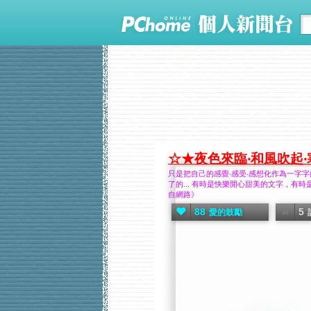
☆★夜色來臨‧和風吹起
只是把自己的感覺‧感受‧感想化作為一字字的
了的... 有時是快樂開心甜美的文字，有
自網路》
88
5
愛的鼓勵