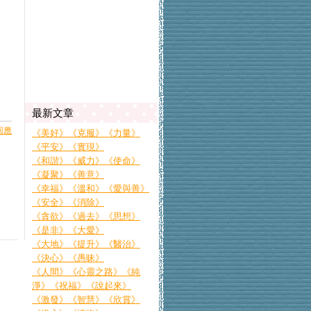
最新文章
回應
《美好》《克服》《力量》
《平安》《實現》
《和諧》《威力》《使命》
《凝聚》《善意》
《幸福》《溫和》《愛與善》
《安全》《消除》
《貪欲》《過去》《思想》
《是非》《大愛》
《大地》《提升》《醫治》
《決心》《愚昧》
《人間》《心靈之路》《純
淨》《祝福》《說起來》
《激發》《智慧》《欣賞》