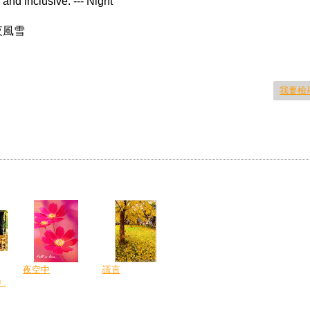
and inclusive. --- Night
夜風雪
我要檢
夜空中
謊言
》