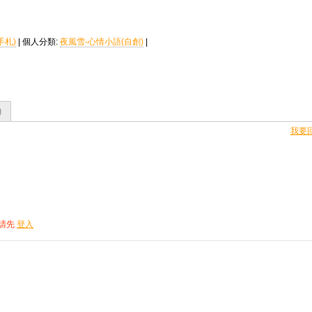
手札)
| 個人分類:
夜風雪-心情小語(自創)
|
)
我要
，請先
登入