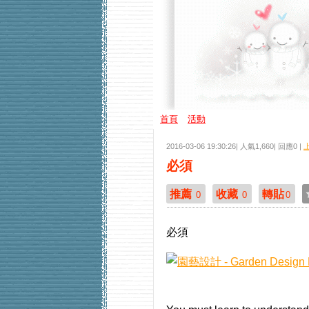
首頁
活動
2016-03-06 19:30:26| 人氣1,660| 回應0 |
必須
推薦
收藏
轉貼
0
0
0
必須