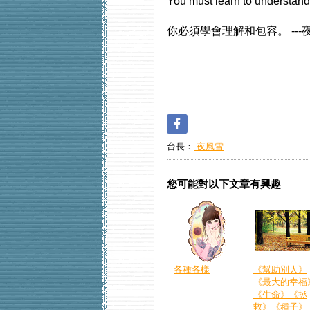
You must learn to understand 
你必須學會理解和包容。 ---
台長：
夜風雪
您可能對以下文章有興趣
各種各樣
《幫助別人》
《最大的幸福
《生命》《拯
救》《種子》