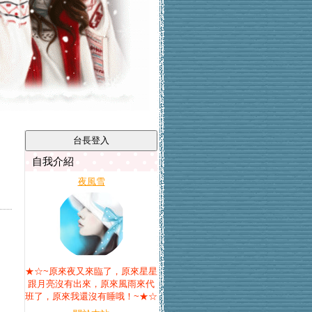
自我介紹
夜風雪
★☆~原來夜又來臨了，原來星星
跟月亮沒有出來，原來風雨來代
班了，原來我還沒有睡哦！~★☆