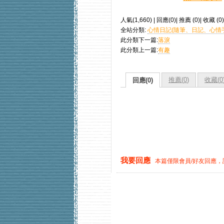
人氣(1,660) | 回應(0)| 推薦 (
0
)| 收藏 (
0
)
全站分類:
心情日記(隨筆、日記、心情
此分類下一篇:
落淚
此分類上一篇:
有趣
推薦(
0
)
收藏(
0
回應(0)
我要回應
本篇僅限會員/好友回應