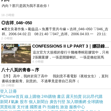
内向？那只是因为我不喜欢你！
18 小時前
◎吉祥_046~050
■潘文良著作集＞勵益品＞魚雁千里共今緣＞吉祥_046~050 ▽046_吉
祥。2006.04.02.日 08:21:40 ▽047_吉祥。2006.04.03.一 23:11:
2 小時前
CONFESSIONS II LP PART 3｜娜語錄II LP PART 3
這次官方大規模的發行十幾種專輯彩膠當中，只有
2張圖案膠，一張是開腿喇叭、一張是條紋斑馬
4 小時前
版；目前官網上只剩澳洲商店AU STORE
八十八頁的青春～序
【序】 高中，我終於寫了高中 我刻意不看電影《夜校女生》，直到
書稿全數殺青。刻意的。 不過畢竟是替自己寫序（
18 小時前
登入
註冊
PChome首頁
線上購物
24h購物
書店
露天拍賣
比比昂代購
新聞
/
氣象
股市
個人新聞台
廣告刊登
加入聯播網
全球購物
買賣租屋
支付連
國際連
Pi 拍錢包
旅遊
服務中心