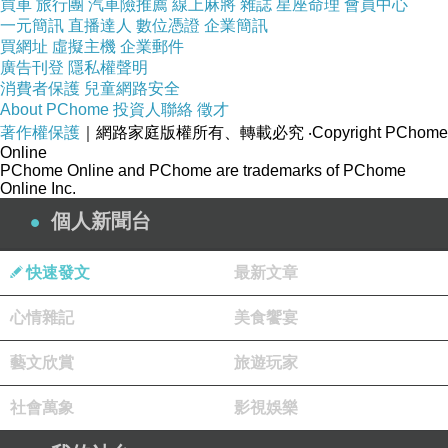
買車
旅行團
汽車險推薦
線上麻將
雜誌
星座命理
會員中心
一元簡訊
直播達人
數位憑證
企業簡訊
買網址
虛擬主機
企業郵件
廣告刊登
隱私權聲明
消費者保護
兒童網路安全
About PChome
投資人聯絡
徵才
著作權保護
｜網路家庭版權所有、轉載必究
‧Copyright PChome
Online
PChome Online and PChome are trademarks of PChome
Online Inc.
個人新聞台
快速發文
最新文章
心情雜記
美食饗宴
藝文欣賞
旅遊玩家
社會萬象
影視娛樂