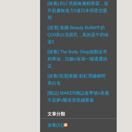
[保養] B12 亮顏喚膚精華霜，提
升肌膚恢復力!!連日本明星也愛
用
[清潔] 泰國-Beauty Buffet牛奶
Q10美白洗面乳，真的是牛奶味
道!!
[保養] The Body Shop煥顏金萃
精華油，抗皺x保濕一罐通通搞
定
[保養/清潔]泰國-彩虹潤膚瞬間
美白皂
[雜誌] MAKER雜誌春季號x美麗
不是夢x醫美穿搭總募集
文章分類
保養(51)