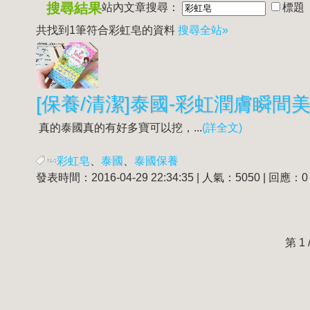
搜尋結果
站內文章搜尋：
標題
共找到1筆符合
彩虹皂
的資料
搜尋全站»
[保養/清潔]泰國-彩虹潤膚瞬間
真的泰國真的有好多寶可以挖，...
(詳全文)
彩虹皂
、
泰國
、
泰國保養
發表時間：2016-04-29 22:34:35 | 人氣：5050 | 回應：0
第 1