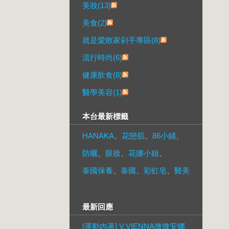
美妝(13)
美食(2)
就是愛敗家剁手專區(8)
流行時尚(6)
健康飲食(8)
醫學美容(1)
本台最新標籤
HANAKA
、
花戀肌
、
86小鋪
、
防曬
、
眼妝
、
花娜小姐
、
泰國保養
、
泰國
、
彩虹皂
、
醫美
最新回應
[運動內著] V.VIENNA微微安娜