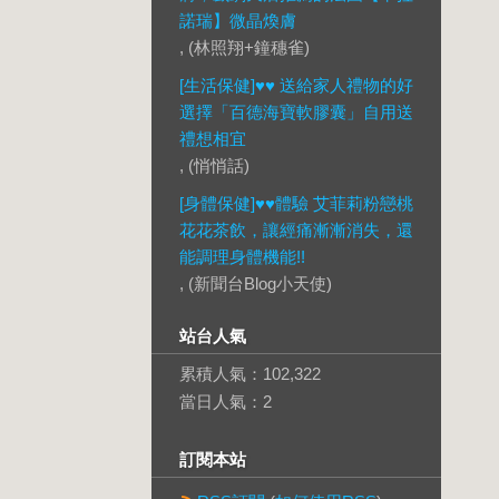
諾瑞】微晶煥膚
, (林照翔+鐘穗雀)
[生活保健]♥♥ 送給家人禮物的好
選擇「百德海寶軟膠囊」自用送
禮想相宜
, (悄悄話)
[身體保健]♥♥體驗 艾菲莉粉戀桃
花花茶飲，讓經痛漸漸消失，還
能調理身體機能!!
, (新聞台Blog小天使)
站台人氣
累積人氣：
102,322
當日人氣：
2
訂閱本站