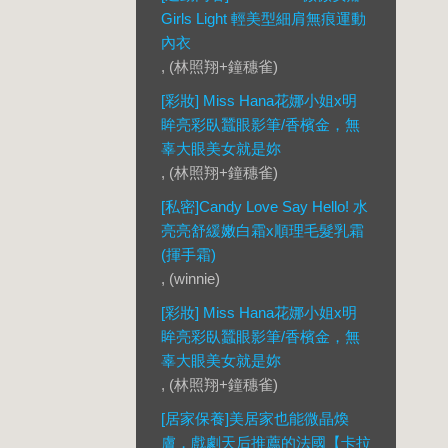
Girls Light 輕美型細肩無痕運動
內衣
, (林照翔+鐘穗雀)
[彩妝] Miss Hana花娜小姐x明
眸亮彩臥蠶眼影筆/香檳金，無
辜大眼美女就是妳
, (林照翔+鐘穗雀)
[私密]Candy Love Say Hello! 水
亮亮舒緩嫩白霜x順理毛髮乳霜
(揮手霜)
, (winnie)
[彩妝] Miss Hana花娜小姐x明
眸亮彩臥蠶眼影筆/香檳金，無
辜大眼美女就是妳
, (林照翔+鐘穗雀)
[居家保養]美居家也能微晶煥
膚，戲劇天后推薦的法國【卡拉