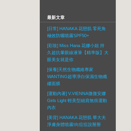
最新文章
[日常] HANAKA 花戀肌 零死角
極效防曬噴霧SPF50+
[彩妝] Miss Hana 花娜小姐 持
久超抗暈眼線液筆【精準版】大
眼美女就是你
[保養]天然生物纖維專家
WANTING超導淨白保濕生物纖
縷面膜
[運動內著] V.VIENNA微微安娜
Girls Light 輕美型細肩無痕運動
內衣
[美背] HANAKA 花戀肌 華大夫
淨膚身體噴霧!向痘痘說掰掰