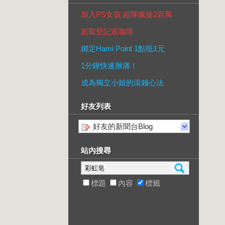
加入PS女孩 組隊瘋搶2百萬
超取登記送咖啡
綁定Hami Point 1點抵1元
1分鐘快速揪痛！
成為獨立小姐的滾錢心法
好友列表
好友的新聞台Blog
站內搜尋
標題
內容
標籤