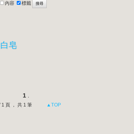
內容
標籤
美白皂
1
.
 / 1 頁 ， 共 1 筆
▲TOP