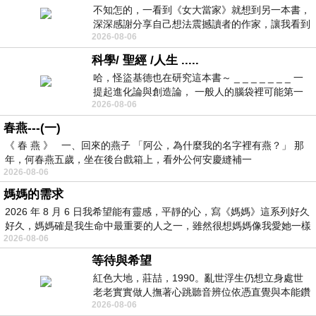
不知怎的，一看到《女大當家》就想到另一本書，
深深感謝分享自己想法震撼讀者的作家，讓我看到
2026-08-06
不同樣貌的家庭！ 《女大
科學/ 聖經 /人生 .....
哈，怪盜基德也在研究這本書～ _ _ _ _ _ _ _ 一
提起進化論與創造論， 一般人的腦袋裡可能第一
2026-08-06
時間就有「 進化論很科
春燕---(一)
《 春 燕 》 一、回來的燕子 「阿公，為什麼我的名字裡有燕？」 那
年，何春燕五歲，坐在後台戲箱上，看外公何安慶縫補一
2026-08-06
媽媽的需求
2026 年 8 月 6 日我希望能有靈感，平靜的心，寫《媽媽》這系列好久
好久，媽媽確是我生命中最重要的人之一，雖然很想媽媽像我愛她一樣
2026-08-06
等待與希望
紅色大地，莊喆，1990。亂世浮生仍想立身處世
老老實實做人撫著心跳聽音辨位依憑直覺與本能鑽
2026-08-06
向裂隙的亮處探索另一個心聲另一個共鳴的