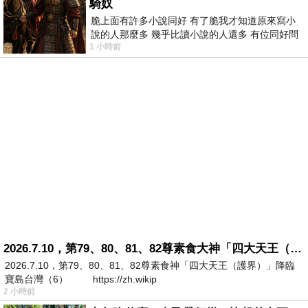
騎奴
脆上面有許多小說同好 有了脆我才知道原來寫小
說的人那麼多 幾乎比讀小說的人還多 有位同好問
1 小時前
了一個問題 她說為什麼高中文學獎的
2026.7.10，第79、80、81、82尊素食大神「四大天王（護界）」降臨寶島台灣（6）
2026.7.10，第79、80、81、82尊素食神「四大天王（護界）」降臨
寶島台灣（6） https://zh.wikip
2 小時前