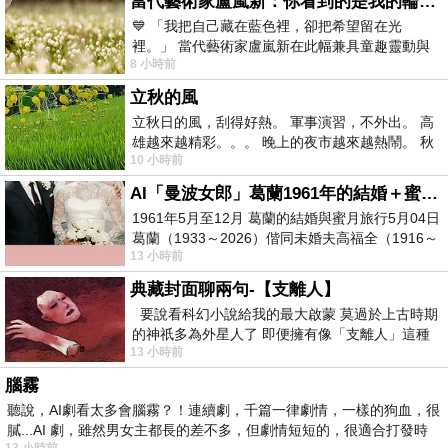
當代藝術家盧嵐新：你看到的是我的輪廓，還是你的故事？——藏在藍色裡的希望與光
💙 「我把自己藏在藍色裡，卻把希望留在光
裡。」 當代藝術家盧嵐新在此幅兼具童趣靈動與
8 小時前
抽象韻味的新作中，用湛藍的羽翼般色塊包覆著
立秋的風
立秋日的風，刮得好熱。 軍事演習，不外出。 高
雄越來越精彩。。。 晚上的夜市越來越熱鬧。 秋
10 小時前
天的風刮得很熱 夜遊消暑熱。。。
AI「曼波女郎」葛蘭1961年的結婚＋蜜月旅行 #戀上老電影 #葛蘭 #粟子
1961年5月至12月 葛蘭的結婚與蜜月旅行5月04日
葛蘭（1933～2026）偕同未婚夫高福全（1916～
13 小時前
2004）乘郵輪赴倫敦6月15日於英國倫敦St.S
典藏封面聊兩句-【支離人】
要說看科幻小說給我的最大啟蒙 莫過於上古時期
的神祇多為外星人了 即便擁有像「支離人」這種
13 小時前
驚世駭俗的神通法門 也未必讀
腦霧
聽說，AI劇看太多會腦霧？！連續劇，千篇一律劇情，一樣的狗血，很
膩...AI 劇，雖然男女主都長的差不多，但劇情短短的，很適合打發時