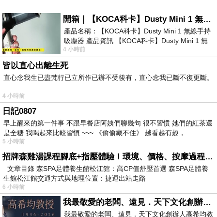
開箱｜【KOCA科卡】Dusty Mini 1 無線手持吸塵器
產品名稱：【KOCA科卡】Dusty Mini 1 無線手持
吸塵器 產品資訊 【KOCA科卡】Dusty Mini 1 無
4 小時前
線手持吸塵器評語： 能吸、能吹兼具兩
皆以直心出離生死
直心念我生已盡梵行已立所作已辦不受後有，直心念我已斷不復更斷。
4 小時前
日記0807
早上醒來的第一件事 不跟早餐店阿姨們聊幾句 很不習慣 她們的紅茶還
是全糖 我喝起來比較習慣 ~~~ 《偷偷藏不住》 越看越有趣，
5 小時前
招牌森雞湯課程腳底+指壓體驗！環境、價格、按摩過程全紀錄，森SPA足體養生館松江館最新價格表
文章目錄 森SPA足體養生館松江館：高CP值舒壓首選 森SPA足體養
生館松江館交通方式與地理位置：捷運出站走路
6 小時前
我最敬愛的老闆、遠見．天下文化創辦人高希均教授
我最敬愛的老闆、遠見．天下文化創辦人高希均教