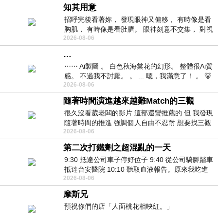
知其用意
招呼完後看著妳， 發現眼神又偏移， 有時像是看
胸肌， 有時像是看肚臍。 眼神刻意不交集， 對視
2026-08-06
視線不對齊， 讓我很難不
…
⋯⋯ Ai製圖 。 白色秋海棠花的幻形。 整體很Ai質
感。 不過我不討厭。 。 ... 嗯，我滿意了！ 。 🐻
2026-08-06
昨中
隨著時間演進越來越難Match的三觀
很久沒看葳老闆的影片 這部還蠻推薦的 但 我發現
隨著時間的推進 強調個人自由不忍耐 想要找三觀
2026-08-06
接近的不要說對象 連朋友都超
第二次打鐵劑之超混亂的一天
9:30 抵達公司車子停好位子 9:40 從公司騎腳踏車
抵達台安醫院 10:10 聽取血液報告。原來我吃進
2026-08-06
去的 B12 彌可保並非沒有吸收而是超
摩斯兄
預祝你們的店「人面桃花相映紅。」