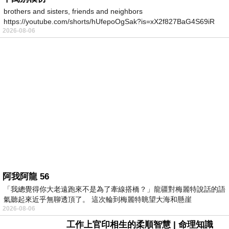
brothers and sisters, friends and neighbors
https://youtube.com/shorts/hUfepoOgSak?is=xX2f827BaG4S69iR
2026-08-06
https
阿我阿龍 56
「我總覺得你大老遠跑來不是為了牽線搭橋？」龍疆對梅麗特說話的語
氣聽起來近乎無聊透頂了。 這次輪到梅麗特眺望大海和懸崖
2026-08-06
工作上官印相生的柔順智慧 | 命理知識