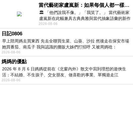
當代藝術家盧嵐新：如果每個人都一樣，這世界該有多無聊？
🏛️ 「他們說我不像。」「我笑了。」 當代藝術家
盧嵐新在此幅兼具古典典雅與當代抽象語彙的新作
2026-08-06
中，以沈靜的藍色空間為背景，描繪了
日記0806
早上陪周媽去買東西 先去全聯買生菜、山葵、沙拉 然後走在保安市場
她買番茄、南瓜子 我與認識的攤販大姊們打招呼 又被周媽唸：
2026-08-06
媽媽的優點
2026 年 8 月 6 日媽媽從前在《北窗內外》散文中寫到理想的遊俠生
活：不結婚、不生孩子、交女朋友、做喜歡的事業、單獨遊走江
2026-08-06
湖⋯⋯，