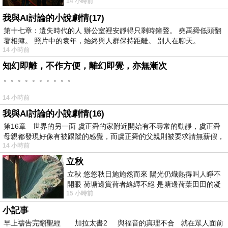
14 小時前
出一種慈祥的微笑，然後問你是不是陪小
我與AI討論的小說劇情(17)
第十七章：遺失時代的人 辦公室裡安靜得只剩時鐘聲。 堯禹舜低頭翻
著相簿。 照片中的袁年，始終與人群保持距離。 別人在聊天。
14 小時前
知幻即離，不作方便，離幻即覺，亦無漸次
。。。。。。。。。。
14 小時前
我與AI討論的小說劇情(16)
第16章 世界的另一面 虞正舜的家附近開始有不尋常的動靜，虞正舜
母親都發現好像有被跟蹤的感覺，而虞正舜的父親則被要求請無薪假，
14 小時前
立秋
立秋 悠悠秋日施施然而來 陽光仍熾熱得叫人睜不
開眼 荷塘邊賞荷者絡繹不絕 是塘邊荷葉田田的凝
15 小時前
望 風中飄逸的是映日荷花別樣紅
小記事
早上禱告完翻聖經 加拉太書2 與福音的真理不合 就在眾人面前