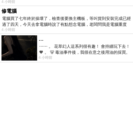
4 小時前
修電腦
電腦買了七年終於操壞了，檢查後要換主機板，等叫貨到安裝完成已經
過了四天，今天去拿電腦時說了有點想念電腦，老闆問我是電腦重度
4 小時前
…
⋯⋯ 。 花草幻人這系列很有趣！ 會持續玩下去！
🧡 。 🐻 毒油事件後，我很在意之後用油的採買。
4 小時前
前天購買了我之前就很愛