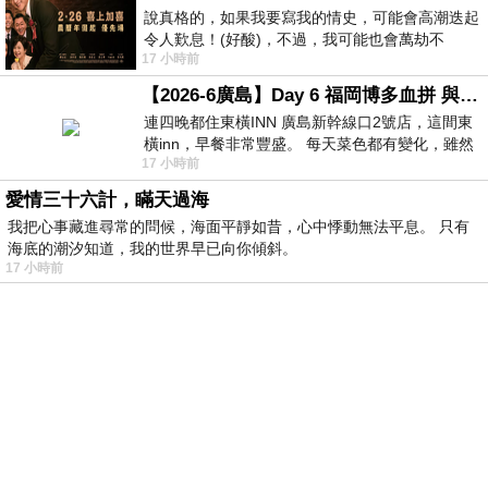
說真格的，如果我要寫我的情史，可能會高潮迭起
令人歎息！(好酸)，不過，我可能也會萬劫不
17 小時前
復...，每天跪鍵盤還是被判了花心的罪
【2026-6廣島】Day 6 福岡博多血拼 與機場接送少年司機深夜對談
連四晚都住東橫INN 廣島新幹線口2號店，這間東
橫inn，早餐非常豐盛。 每天菜色都有變化，雖然
17 小時前
看到工作人員拿出料理包加熱，但
愛情三十六計，瞞天過海
我把心事藏進尋常的問候，海面平靜如昔，心中悸動無法平息。 只有
海底的潮汐知道，我的世界早已向你傾斜。
17 小時前