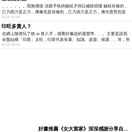
。。。。。。我無價值 須親手執持錫杖才得以滅除煩惱 錫杖你修的，
己力因力是正力，佛像也是你修的，己力因力是正力，佛光普照也是
2026-08-06
印旺多貴人？
在網上隨便玩了個 ai 算八字，感覺好像說的還蠻準……。主要是說我
命盤結構「印星」太旺，印星代表長輩、知識、資源、保護……等，所
2026-08-06
好書推薦《女大當家》深深感謝分享自己想法震撼讀者的作家，讓我看到不同樣貌的家庭！