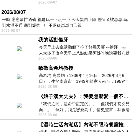
2026-08-07
個人整整齊齊地站在鏡框之外，如同
2026/08/07
平時 崽崽幫忙過磅 都是玩一下玩一下 今天親自上陣 整個又被崽崽 玩
到水泄不通 塞到爆炸 / 不過從崽崽自己親
2026-08-07
我的活動假牙
今天早上去拿活動假了拖了好幾天囉~~禮拜一去
人太多了改今天早上八點結果阿姊昨晚說要我八點
2026-08-06
去西螺農會~回到莿桐都8點半多了
致敬高希均教授
高希均 高希均（1936年4月16日—2026年8月6
日），生於南京市，1949年隨家人來台，1959年
2026-08-06
赴美深造並取得經濟發展博士學位。曾任
《娘子漢大丈夫》：我要怎麼愛一個不存在的人？
「我們之間，是命中註定的。」「但我們才初次見
面。」「聽好，我是戀愛高手、情史豐富，我很清
2026-08-06
楚這種感覺，你我之間的那種感覺，現
【漫時生活內湖店】內湖不限時餐廳推薦｜捷運港墘站美食，聚餐、約會、家庭聚會首選，正餐甜點一次滿足