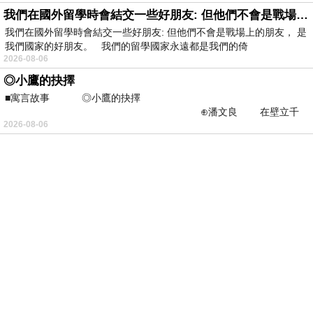
我們在國外留學時會結交一些好朋友: 但他們不會是戰場上的朋友
我們在國外留學時會結交一些好朋友: 但他們不會是戰場上的朋友， 是
我們國家的好朋友。 我們的留學國家永遠都是我們的倚
2026-08-06
◎小鷹的抉擇
■寓言故事 ◎小鷹的抉擇
⊕潘文良 在壁立千
2026-08-06
仞的懸崖上，有一座遮天蔽