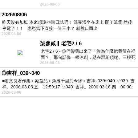
2026-08-06
2026/08/06
昨天沒有加班 本來想說些個日誌吧！ 洗完澡坐在床上 開了筆電 然後
停電了！！ 崽崽當下直接一個三小？ 就脫口而出
2026-08-06
柒參貳▎老宅2 / 6
老宅2 / 6 - 你們帶我出來了「妳為什麼把我留在裡
面？」那句話像一根冰刺，懸在群組頂端。三樓死
2026-08-06
死盯著照片裡的人。那個人確實站在
◎吉祥_039~040
■潘文良著作集＞勵益品＞魚雁千里共今緣＞吉祥_039~040 ▽039_吉
祥。2006.03.03.五 12:59:17 ▽040_吉祥。2006.03.16.四 00:00:
2026-08-06