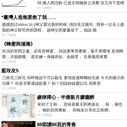
弱 雖人間活動 已達文明極致之浪費 但又何干質樸
15 小時前
者 只能白白陪葬
*臺灣人造衛星救了我……
趙德恕(Zoldos Ur.)神父還活著的時候: 他怕見太陽光 我有一次去上趙
德恕神父研究所的課程， 趙神父把窗簾放下， 他說:陽
16 小時前
《蜂蜜與漣漪》
生活的苦悶之處，必有其蜂蜜。 你說要學習蜜獾，毫不畏懼地 直搗蜂
窩，才能親嚐。 甚至練一身鐵布衫、金鐘罩， 在暴風雨來襲
16 小時前
藍玫友5
三師兄三師兄 你昨晚說不可以殺生 要我放過蟑螂給生路 今天的燉大肉
怎辦？ 你是否要虔誠茹素？ 蛤？別說師妹愛記仇 我希望
16 小時前
歲律禪心 - 半塘新月朦朧醉
來到了立秋 ， 意味著夏天即將過去 ， 秋 ，揪也
， 物於此而揪歛 ， 與格友分享此立秋聯。
16 小時前
88節讀88頁的青春