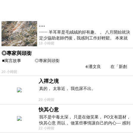
….
⋯⋯ 羊耳草是毛絨絨的好有趣。 。 八月開始就決
定少協助老師們後，我感到工作好輕鬆。 本來就
18 小時前
不是我的工作啊。 真
◎專家與頭銜
■寓言故事 ◎專家與頭銜
⊕潘文良 在「新創
20 小時前
之谷」裡——
入禪之境
真的， 太靠近， 我也尿不出。
20 小時前
快其心意
我不是中毒太深， 只是在做笑果， PO文有題材，
快其心意 而以， 做某些事情讓自己的內心--- 感到
22 小時前
愉快。