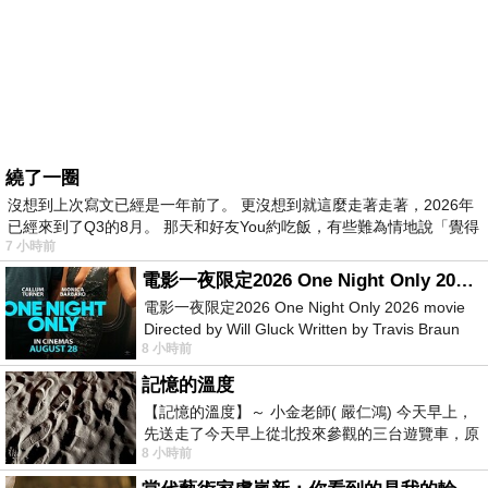
繞了一圈
沒想到上次寫文已經是一年前了。 更沒想到就這麼走著走著，2026年
已經來到了Q3的8月。 那天和好友You約吃飯，有些難為情地說「覺得
7 小時前
電影一夜限定2026 One Night Only 2026 movie
電影一夜限定2026 One Night Only 2026 movie
Directed by Will Gluck Written by Travis Braun
8 小時前
Starring Monica Barbaro
記憶的溫度
【記憶的溫度】～ 小金老師( 嚴仁鴻) 今天早上，
先送走了今天早上從北投來參觀的三台遊覽車，原
8 小時前
以為展場已經差不多要安靜下來，卻發