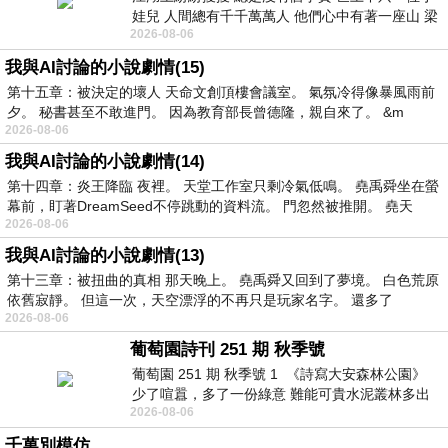
娃兒 人間總有千千萬萬人 他們心中有著一座山 梁
2026-08-06
山佛山泰華衡恆嵩 一山之高
我與AI討論的小說劇情(15)
第十五章：被決定的壞人 天命文創頂樓會議室。 氣氛冷得像暴風雨前
夕。 秘書甚至不敢進門。 因為教育部長曾德隆，親自來了。 &m
2026-08-06
我與AI討論的小說劇情(14)
第十四章：炎王降臨 夜裡。 天堂工作室只剩冷氣低鳴。 堯禹舜坐在螢
幕前，盯著DreamSeed不停跳動的資料流。 門忽然被推開。 堯天
2026-08-06
我與AI討論的小說劇情(13)
第十三章：被扭曲的真相 那天晚上。 堯禹舜又回到了夢境。 白色荒原
依舊寂靜。 但這一次，天空漂浮的不再只是玩家名字。 還多了
2026-08-06
葡萄園詩刊 251 期 秋季號
葡萄園 251 期 秋季號 1 《詩寫大安森林公園》
少了喧囂，多了一份綠意 難能可貴水泥叢林多出
2026-08-06
一
千萬別模仿