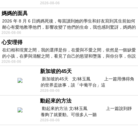
2026-08-06
景影射西藏境外流亡 地下組織
媽媽的面具
2026 年 8 月 6 日媽媽死後，每當讀到她的學生和好友寫到其生前如何
耐心有愛地教導他們，影響改變了他們的生命，我也感到驚訝，媽媽的
2026-08-06
心安理得
在幻相和現實之間，我的選擇是你，在愛與不愛之間，依然是一個缺愛
的小孩，在夢與清醒之間，看見了自己的慾望和墮落，與你分享，你説
2026-08-06
新加坡的45天
新加坡的45天 文/林玉鳳 上一篇用佛得角
的世界盃故事，談「中葡平台」這
2026-08-06
動起來的方法
動起來的方法 文/林玉鳳 上一篇說到靜
養夠了就要動。可很多人一聽
2026-08-06