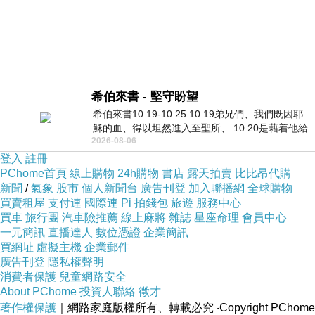
希伯來書 - 堅守盼望
希伯來書10:19-10:25 10:19弟兄們、我們既因耶
穌的血、得以坦然進入至聖所、 10:20是藉着他給
2026-08-06
我們開了一條又新又活的路從幔子經過
登入
註冊
PChome首頁
線上購物
24h購物
書店
露天拍賣
比比昂代購
新聞
/
氣象
股市
個人新聞台
廣告刊登
加入聯播網
全球購物
買賣租屋
支付連
國際連
Pi 拍錢包
旅遊
服務中心
買車
旅行團
汽車險推薦
線上麻將
雜誌
星座命理
會員中心
一元簡訊
直播達人
數位憑證
企業簡訊
買網址
虛擬主機
企業郵件
廣告刊登
隱私權聲明
消費者保護
兒童網路安全
About PChome
投資人聯絡
徵才
著作權保護
｜網路家庭版權所有、轉載必究
‧Copyright PChome