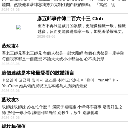
疆問。然後他看著緋忘我努力克制住翻白眼的衝動。 「當然。從
2026-08-06
彥五郎事件簿二百六十三:Club
重石不再只是歲月的累積，更能像標籤一般，標籤
越多，反而更能像是勳章一般，加冕著榮耀萬丈。
2026-08-06
習慣一如縱容，成了再難輕輕放下的罪證
藍玫友4
吾老三師兄吾老三師兄 每個人都是一部大藏經 每個心房都是一座寺院
每個視事都是一個觀想 不論大大或小小都自在 心不拘於形
2026-08-06
這個連結是本豬最愛看的肢體語言
✳️모델이 고급차 옆에서 포즈를 취하고 있다.✳️ "윤아 , YunAh" ✳️ -
YouTube 她具備的展現正是本豬為人所缺的最愛
2026-08-06
藍玫友3
玫師妹玫師妹 妳在忙什麼？ 滿院子裡瞎跑 小蟑螂不礙事 培養好生之
德 放牠一條小命 讓牠回歸自然 別殺生，放生 別讓牠進
2026-08-06
錫杖無價值