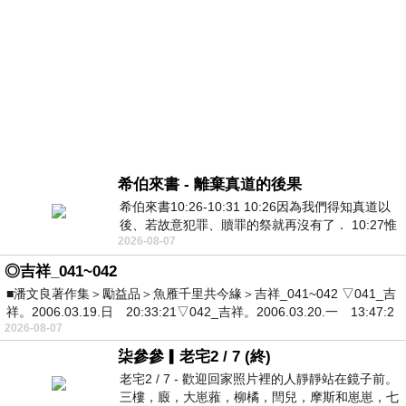
希伯來書 - 離棄真道的後果
希伯來書10:26-10:31 10:26因為我們得知真道以
後、若故意犯罪、贖罪的祭就再沒有了． 10:27惟
2026-08-07
有戰懼等候審判和那燒滅眾敵人的烈火
◎吉祥_041~042
■潘文良著作集＞勵益品＞魚雁千里共今緣＞吉祥_041~042 ▽041_吉
祥。2006.03.19.日 20:33:21▽042_吉祥。2006.03.20.一 13:47:2
2026-08-07
柒參參▎老宅2 / 7 (終)
老宅2 / 7 - 歡迎回家照片裡的人靜靜站在鏡子前。
三樓，廄，大崽蕥，柳橘，閆兒，摩斯和崽崽，七