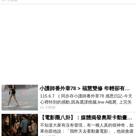
13 小時前
小護師番外章78 > 福慧雙修 年輕卻有個老靈魂 ㄑ金剛經〉podcast
115.6.7 ( 同步存小護師番外章78 感恩日記-今天
心裡特別的感動,因為選課燒腦,line A梳爬, 上完失
14 小時前
智課的她,特來傾
【電影圈八卦】：媒體揭發奧斯卡動畫項目投票醜聞！好萊塢為什麼看不起動畫電影？
不知道大家有沒有發現，有一種人真的很神奇，如
果你跟他說：「我昨天去看動畫電影」，他就會露