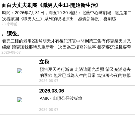
面白大丈夫劇團《職男人生11-開始新生活》
時間：2026年7月31日，周五19:30 地點：北藝中心球劇場 這是第二
次看該團《職男人生》系列的現場演出，感覺新鮮度、喜劇感
23 小時前
。讀後。
看完三樓的老宅2雖然明天才有後記其實中間到第三集有停更幾天才又
繼續 續更讓我那時又重新看一次因為三樓寫的故事 都需要沉浸且要帶
2026-08-07
有
立秋
預告夏天將行漸遠 走過這陽光普照 卻又充滿逝去
的季節 無常已成為人生的日常 當擁著今夜的歡暢
2026-08-07
舒心 轉眼驟成昨日 而明晨 太陽
2026.08.06
AMK - 山頂公仔波板糖
2026-08-07