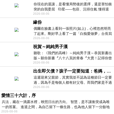
你現在的退讓，是看懂局勢後的選擇，還是害怕衝
突的自我委屈 印星——包容、沉得住氣 懂得退
2026-08-06
一步觀察，不會
緣份
偶爾在臉書上看到一張照片(如上)，心裡忽然明亮
了起來。剛好早上看了一篇「白痴愛做夢」台長寫
2026-08-06
的貼文，在回顧年輕時瘋狂愛上
祝賀～純純男子漢
聽歌：《我們的高峰》～純純男子漢～恭賀新書出
版～願你新書〞八十八頁的青春〞大賣！記得你曾
2026-08-06
經在我的版留言…「好讚的圖^^感覺大家
出生即欠債？孩子一定要知道：爸媽，其實我不欠你們
這週迎來父親節，其實我並不認為這種節日一定要
過，因為不是每個人都有好父母。而我們家是不過
2026-08-06
節的，平時也沒什麼儀式感，生活趨近冷
愛情三十六計，序
兵法，藏在一滴露水裡，映照日出的方向。 智慧，是不讓衝突成為唯
一的答案。 進退之間，為自己留下一條生路，也為他人留下一分餘地
2026-08-06