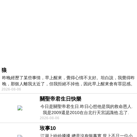
狼
昨晚經歷了某些事情，早上醒來，覺得心情不太好。坦白說，我覺得昨
晚，那個人離我太近了，但我拒絕不掉他，因此早上醒來會有罪惡感。
2026-08-06
關聖帝君生日快樂
今日是關聖帝君生日.昨日心想他是我的救命恩人.
我是2009還是2010在台北行天宮認識他.忘了.
2026-08-06
一個奇摩交友的網友學
玫事10
江湖上紛紛擾擾 總是沒有個事實 世上不只一位小