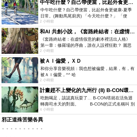
中午吃什麼？自己帶便當，比起外食更健康-夏季日常。(舞動馬尾廚房)
中午吃什麼？自己帶便當，比起外食更健康-夏季
日常。(舞動馬尾廚房) 「今天吃什麼？」 「便
2 小時前
當？麵？還是炒飯？」 每天都在選擇
和AI 共創小說，《套路終結者：在虛情假意的劇本裡活出人格》
《套路終結者：在虛情假意的劇本裡活出人格》
第一章：修羅場的序曲，誰在人設裡狂歡？ 麗思
2 小時前
卡爾頓酒店的總統套房內，燈光昏
被ＡＩ偏愛，ＸＤ
和你分享音樂視頻：我也想被偏愛，結果，有，有
被ＡＩ偏愛，^^ 哈
2 小時前
計畫趕不上變化的九州行 (8) B-CON環球塔
吃飽喝足，該認真玩耍了… B-CON塔就在活魚迴
轉壽司水天的對面。 B-CON的正式名稱叫 別
4 小時前
邪正道殊苦樂各異
。。。。。。。。。。