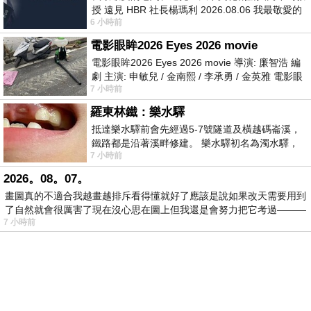
授 遠見 HBR 社長楊瑪利 2026.08.06 我最敬愛的
6 小時前
老闆、遠見．天下文化創辦人高希均教
電影眼眸2026 Eyes 2026 movie
電影眼眸2026 Eyes 2026 movie 導演: 廉智浩 編
劇 主演: 申敏兒 / 金南熙 / 李承勇 / 金英雅 電影眼
7 小時前
眸2026描述攝影師徐珍因遺
羅東林鐵：樂水驛
抵達樂水驛前會先經過5-7號隧道及橫越碼崙溪，
鐵路都是沿著溪畔修建。 樂水驛初名為濁水驛，
7 小時前
但因與臺鐵集集線車站同名，於1953
2026。08。07。
畫圖真的不適合我越畫越排斥看得懂就好了應該是說如果改天需要用到
了自然就會很厲害了現在沒心思在圖上但我還是會努力把它考過———
7 小時前