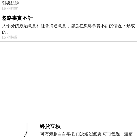
對磯法說
15 小時前
忽略事實不計
大部分的政治意見和社會溝通意見，都是在忽略事實不計的情況下形成
的。
15 小時前
終於立秋
可有海豚白白靠攏 再次遙迢氣旋 可再饒過一遍窮