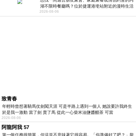
想找一間適合朋友聚會、家庭聚餐或情侶約會的內
湖不限時餐廳嗎？位於捷運港墘站附近的漫時生活
2026-08-06
內湖店，從捷運站步行約4分鐘即可抵
致青春
年輕時曾想著騎馬仗劍闖天涯 可是半路上遇到一個人 她說要許我終生
於是我一激動 當了劍 賣了馬 從此一心柴米油鹽醬醋茶 可當
2026-08-06
阿龍阿我 57
第一個任務很簡單，但這並不意味著它很容易。「你準備好了吧？」龍