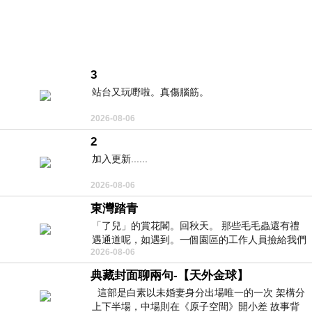
3
站台又玩嘢啦。真傷腦筋。
2026-08-06
2
加入更新......
2026-08-06
東灣踏青
「了兒」的賞花閣。回秋天。 那些毛毛蟲還有禮
遇通道呢，如遇到。一個園區的工作人員撿給我們
2026-08-06
細賞。
典藏封面聊兩句-【天外金球】
這部是白素以未婚妻身分出場唯一的一次 架構分
上下半場，中場則在《原子空間》開小差 故事背