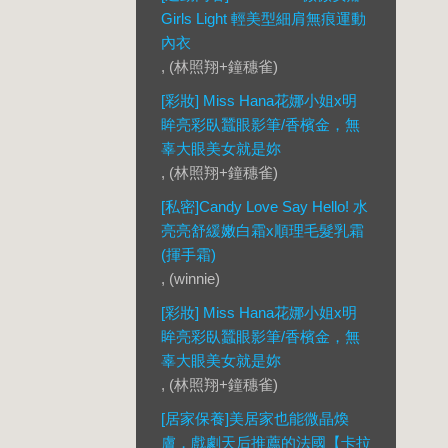
Girls Light 輕美型細肩無痕運動
內衣
, (林照翔+鐘穗雀)
[彩妝] Miss Hana花娜小姐x明
眸亮彩臥蠶眼影筆/香檳金，無
辜大眼美女就是妳
, (林照翔+鐘穗雀)
[私密]Candy Love Say Hello! 水
亮亮舒緩嫩白霜x順理毛髮乳霜
(揮手霜)
, (winnie)
[彩妝] Miss Hana花娜小姐x明
眸亮彩臥蠶眼影筆/香檳金，無
辜大眼美女就是妳
, (林照翔+鐘穗雀)
[居家保養]美居家也能微晶煥
膚，戲劇天后推薦的法國【卡拉