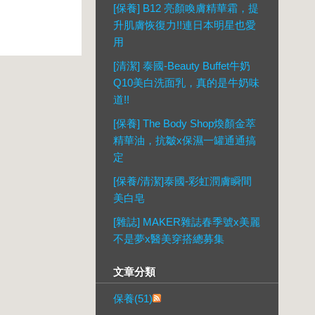
[保養] B12 亮顏喚膚精華霜，提
升肌膚恢復力!!連日本明星也愛
用
[清潔] 泰國-Beauty Buffet牛奶
Q10美白洗面乳，真的是牛奶味
道!!
[保養] The Body Shop煥顏金萃
精華油，抗皺x保濕一罐通通搞
定
[保養/清潔]泰國-彩虹潤膚瞬間
美白皂
[雜誌] MAKER雜誌春季號x美麗
不是夢x醫美穿搭總募集
文章分類
保養(51)