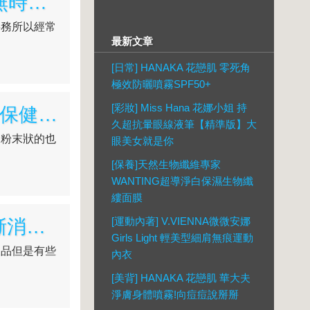
[生活]♥♥OL、家庭主婦的最愛「品御方燕窩美莓凍」無時無刻都驚艷動人(影)
事務所以經常
最新文章
[日常] HANAKA 花戀肌 零死角
極效防曬噴霧SPF50+
[彩妝] Miss Hana 花娜小姐 持
[美體保健]♥♥ 體驗試用-寶荔嫩膠原蛋白美妍凍,時尚的保健輔助品(影)
久超抗暈眼線液筆【精準版】大
是粉末狀的也
眼美女就是你
[保養]天然生物纖維專家
WANTING超導淨白保濕生物纖
縷面膜
[運動內著] V.VIENNA微微安娜
[身體保健]♥♥體驗 艾菲莉粉戀桃花花茶飲，讓經痛漸漸消失，還能調理身體機能!!
Girls Light 輕美型細肩無痕運動
飲品但是有些
內衣
[美背] HANAKA 花戀肌 華大夫
淨膚身體噴霧!向痘痘說掰掰