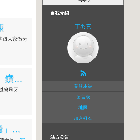
自我介紹
康
丁羽真
地跟大家做分
[生活]♥♥ APAPITE韓國超夯保健牙齒，口氣清新牙膏、鑽石系列牙刷讓你擁有鑽石般的笑容!!
關於本站
機會刷牙
留言板
地圖
加入好友
[生活保健]♥♥ 送給家人禮物的好選擇「百德海寶軟膠囊」自用送禮想相宜
站方公告