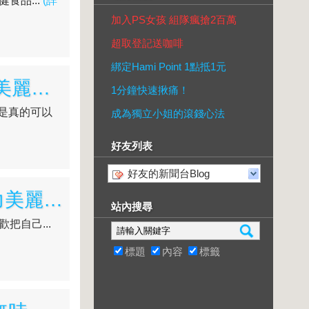
食品...
(詳
加入PS女孩 組隊瘋搶2百萬
超取登記送咖啡
綁定Hami Point 1點抵1元
[開箱文]♥♥ 【華陀扶元堂】頂3A現燉即食燕盞，讓妳美麗驚豔!!
1分鐘快速揪痛！
是真的可以
成為獨立小姐的滾錢心法
好友列表
好友的新聞台Blog
[保健食品]♥♥ 康萃-美活蜂王乳+芝麻素，永保青春活力美麗無齡
站內搜尋
把自己...
標題
內容
標籤