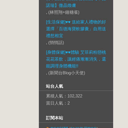
諾瑞】微晶煥膚
, (林照翔+鐘穗雀)
[生活保健]♥♥ 送給家人禮物的好
選擇「百德海寶軟膠囊」自用送
禮想相宜
, (悄悄話)
[身體保健]♥♥體驗 艾菲莉粉戀桃
花花茶飲，讓經痛漸漸消失，還
能調理身體機能!!
, (新聞台Blog小天使)
站台人氣
累積人氣：
102,322
當日人氣：
2
訂閱本站