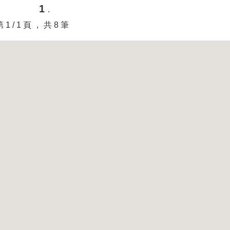
1
.
第 1 / 1 頁 ， 共 8 筆