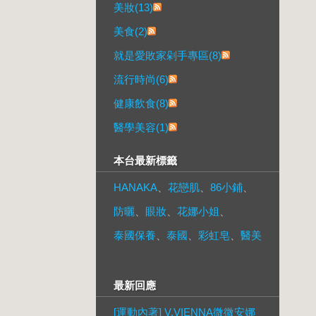
美妝(13)
美食(2)
就是愛敗家剁手專區(8)
流行時尚(6)
健康飲食(8)
醫學美容(1)
本台最新標籤
HANAKA
、
花戀肌
、
86小鋪
、
防曬
、
眼妝
、
花娜小姐
、
泰國保養
、
泰國
、
彩虹皂
、
醫美
最新回應
[運動內著] V.VIENNA微微安娜