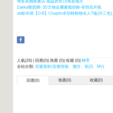
博客來網路書店-風臨異世15海底城市
Zakka雜貨網- 3D文物金屬書籤掛飾-長頸花卉瓶
ob歐布德【O.B】Chaplin卓別林動物名人T恤(共三色)
人氣(28) | 回應(0)| 推薦 (
0
)| 收藏 (
0
)|
轉寄
全站分類:
音樂賞析(音樂情報、樂評、歌詞、MV)
推薦(
0
)
收藏(
0
)
回應(0)