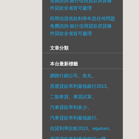
免費諮詢 銀行信用貸款房貸條
件貸款全省皆可處理
民間信貸借款利率年息任何問題
免費諮詢 銀行信用貸款房貸條
件貸款全省皆可處理
文章分類
本台最新標籤
網路行銷公司
、
魚丸
、
房屋貸款率利最低銀行2013
、
二胎車貸
、
車貸試算
、
汽車貸款率利多少
、
汽車貸款率利最低銀行
、
信貸利率比較2013
、
equmen
、
房屋貸款率利最低銀行一覽