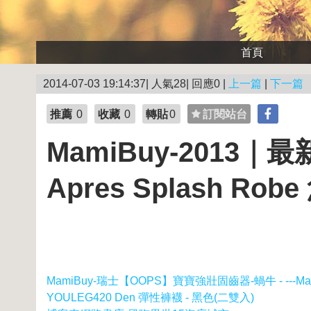
首頁
2014-07-03 19:14:37| 人氣28| 回應0 |
上一篇
|
下一篇
推薦
0
收藏
0
轉貼
0
訂閱站台
MamiBuy-2013｜最
Apres Splash R
MamiBuy-瑞士【OOPS】寶寶強壯固齒器-蝸牛 - ---M
YOULEG420 Den 彈性褲襪 - 黑色(二雙入)