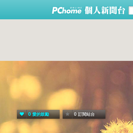
0
0
愛的鼓勵
訂閱站台