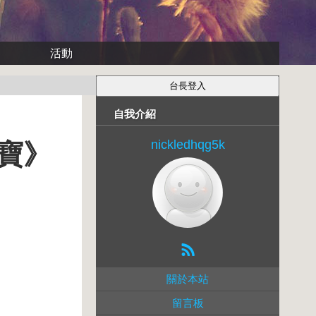
活動
自我介紹
nickledhqg5k
潑寶》
關於本站
留言板