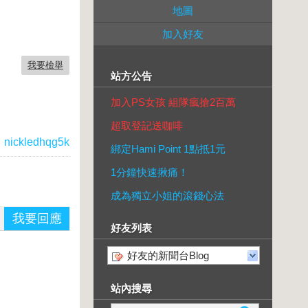
地圖
加入好友
我要檢舉
站方公告
加入PS女孩 組隊瘋搶2百萬
超取登記送咖啡
：
nickledhqg5k
綁定Hami Point 1點抵1元
1分鐘快速揪痛！
成為獨立小姐的滾錢心法
我要回應
好友列表
好友的新聞台Blog
站內搜尋