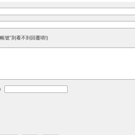
帳號"則看不到回覆唷!)
)