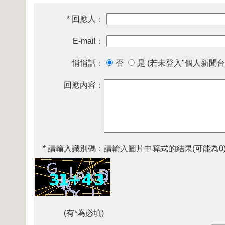
* 回應人：
E-mail：
悄悄話：
否
是 (若未登入"個人新聞台
回應內容：
* 請輸入識別碼：
請輸入圖片中算式的結果(可能為0
(有*為必填)