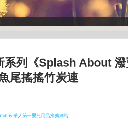
新系列《Splash About 
obe 魚尾搖搖竹炭連
amibuy 華人第一嬰兒用品推薦網站---