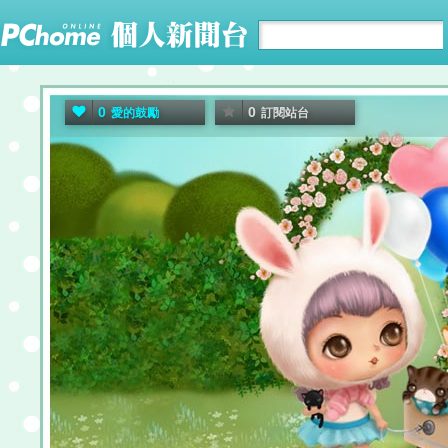
0
0
愛的鼓勵
訂閱站台