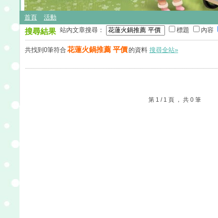
首頁
活動
站內文章搜尋：
標題
內容
搜尋結果
花蓮火鍋推薦 平價
共找到0筆符合
的資料
搜尋全站»
第 1 / 1 頁 ， 共 0 筆