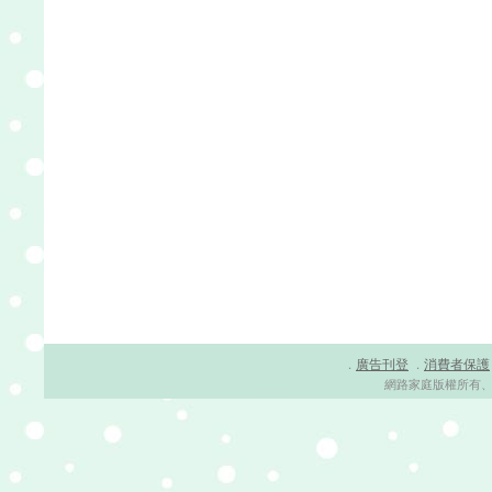
廣告刊登
消費者保護
．
．
網路家庭版權所有、轉載必究