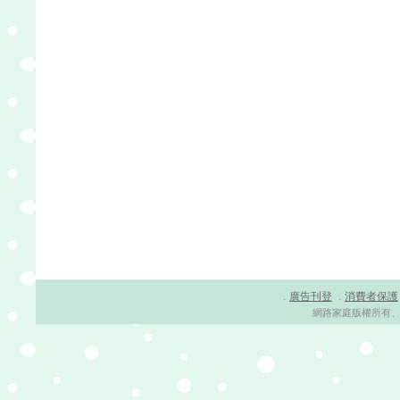
廣告刊登
消費者保護
．
．
網路家庭版權所有、轉載必究