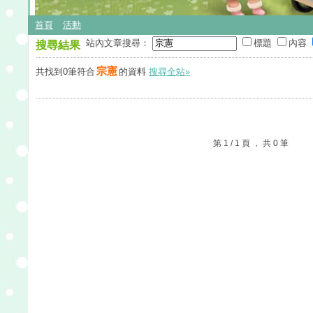
首頁
活動
站內文章搜尋：
標題
內容
搜尋結果
宗憲
共找到0筆符合
的資料
搜尋全站»
第 1 / 1 頁 ， 共 0 筆