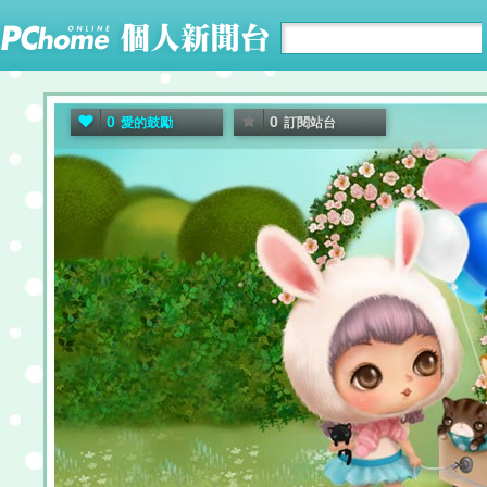
0
0
愛的鼓勵
訂閱站台