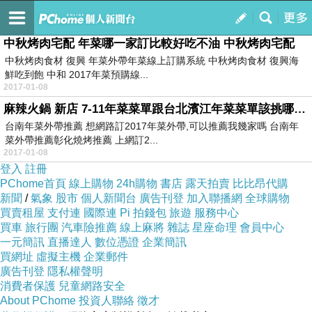
訂閱
我的
中秋烤肉宅配 年菜哪一家訂比較好吃不油 中秋烤肉宅配
中秋烤肉食材 復興 年菜外帶年菜線上訂購系統 中秋烤肉食材 復興海
鮮吃到飽 中和 2017年菜預購線...
2017-01-08
麻辣火鍋 新店 7-11年菜菜單跟台北濱江年菜菜單該挑哪一個好 麻辣火鍋 新店
台南年菜外帶推薦 想網路訂2017年菜外帶,可以推薦我幾家嗎 台南年
菜外帶推薦彰化燒烤推薦 上網訂2...
2017-01-08
登入
註冊
PChome首頁
線上購物
24h購物
書店
露天拍賣
比比昂代購
新聞
/
氣象
股市
個人新聞台
廣告刊登
加入聯播網
全球購物
買賣租屋
支付連
國際連
Pi 拍錢包
旅遊
服務中心
買車
旅行團
汽車險推薦
線上麻將
雜誌
星座命理
會員中心
一元簡訊
直播達人
數位憑證
企業簡訊
買網址
虛擬主機
企業郵件
廣告刊登
隱私權聲明
消費者保護
兒童網路安全
About PChome
投資人聯絡
徵才