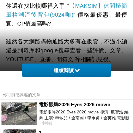
你還在找比較哪裡入手 "
【MAKSIM】休閒極簡
風格潮流後背包(9024咖)
" 價格最優惠、最便
宜、CP值最高嗎?
雖然各大網路購物通路大多有在販賣，不過小編
還是到奇摩和google搜尋查看一些評價、文章、
YOUTUBE、直播、開箱文 等相關訊息後。
繼續閱讀
幫您整理出來在
momo購物網
最划算啦。
有需要的網友們可以點擊下面按鈕即可獲得最新
你可能感興趣的文章
的優惠折扣喔！
電影眼眸2026 Eyes 2026 movie
電影眼眸2026 Eyes 2026 movie 導演: 廉智浩 編
劇 主演: 申敏兒 / 金南熙 / 李承勇 / 金英雅 電影眼
6 小時前
眸2026描述攝影師徐珍因遺