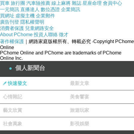
買車
旅行團
汽車險推薦
線上麻將
雜誌
星座命理
會員中心
一元簡訊
直播達人
數位憑證
企業簡訊
買網址
虛擬主機
企業郵件
廣告刊登
隱私權聲明
消費者保護
兒童網路安全
About PChome
投資人聯絡
徵才
著作權保護
｜網路家庭版權所有、轉載必究
‧Copyright PChome
Online
PChome Online and PChome are trademarks of PChome
Online Inc.
個人新聞台
快速發文
最新文章
心情雜記
美食饗宴
藝文欣賞
旅遊玩家
社會萬象
影視娛樂