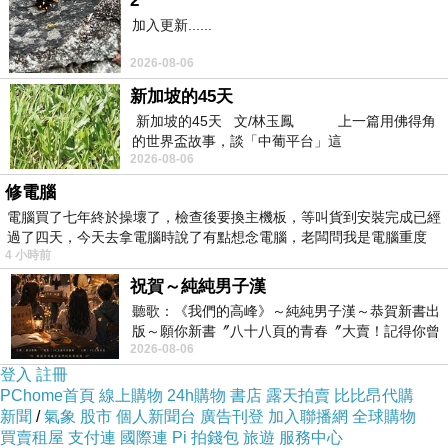
2
=>點此取得優惠<=
加入更新......
2026-08-06
新加坡的45天
新加坡的45天 文/林玉鳳 上一篇用佛得角
的世界盃故事，談「中葡平台」這
2026-08-06
修電腦
電腦買了七年終於操壞了，檢查後要換主機板，等叫貨到安裝完成已經
過了四天，今天去拿電腦時說了有點想念電腦，老闆問我是電腦重度
4 小時前
祝賀～純純男子漢
聽歌：《我們的高峰》～純純男子漢～恭賀新書出
版～願你新書〞八十八頁的青春〞大賣！記得你曾
2026-08-06
經在我的版留言…「好讚的圖^^感覺大家
登入
註冊
PChome首頁
線上購物
24h購物
書店
露天拍賣
比比昂代購
新聞
/
氣象
股市
個人新聞台
廣告刊登
加入聯播網
全球購物
買賣租屋
支付連
國際連
Pi 拍錢包
旅遊
服務中心