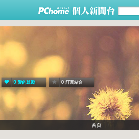
0
0
愛的鼓勵
訂閱站台
首頁