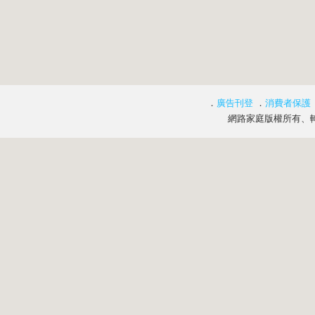
．
廣告刊登
．
消費者保護
網路家庭版權所有、轉載必究 