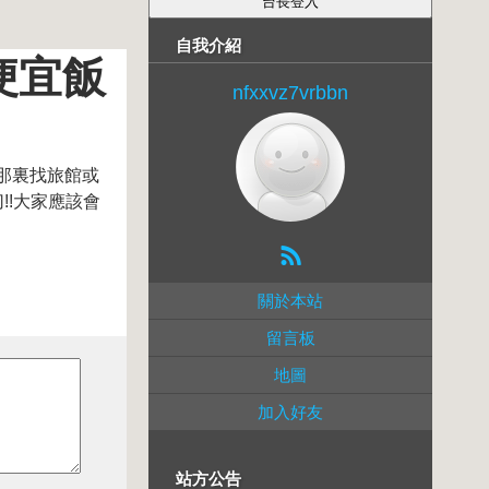
自我介紹
便宜飯
nfxxvz7vrbbn
那裏找旅館或
!!大家應該會
關於本站
留言板
地圖
加入好友
站方公告