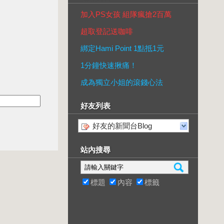
加入PS女孩 組隊瘋搶2百萬
超取登記送咖啡
綁定Hami Point 1點抵1元
1分鐘快速揪痛！
成為獨立小姐的滾錢心法
好友列表
好友的新聞台Blog
站內搜尋
標題
內容
標籤