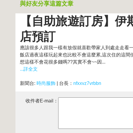
與好友分享這篇文章
【自助旅遊訂房】伊斯
店預訂
應該很多人跟我一樣有放假就喜歡帶家人到處走走看一
飯店過夜這樣玩起來也比較不會這麼累,這次住的這間伊
想這樣不會花很多錢嗎??其實不會~~因...
...詳全文
新聞台:
時尚服飾
| 台長：
nfxxvz7vrbbn
收件者E-mail：