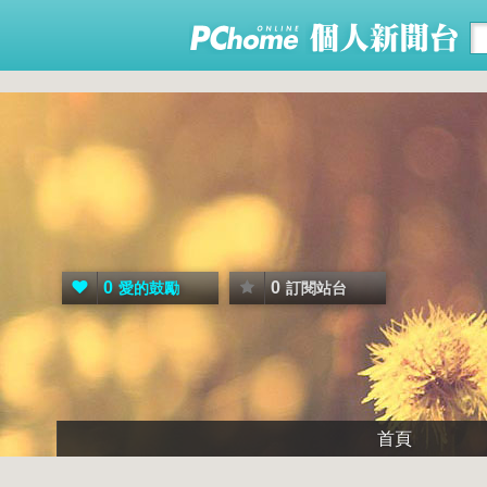
0
0
愛的鼓勵
訂閱站台
首頁