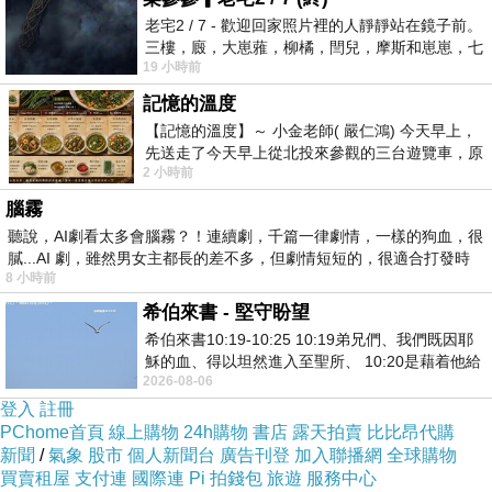
的重要途徑。重慶市常務副市長翁傑明介紹，前
老宅2 / 7 - 歡迎回家照片裡的人靜靜站在鏡子前。
三季度重慶市服務外包位於西部第一。服務貿易
三樓，廄，大崽蕥，柳橘，閆兒，摩斯和崽崽，七
76億美元，同比增長44%；離岸服務外包8.3億
19 小時前
個人整整齊齊地站在鏡框之外，如同
美元，同比增長131%，知識流程外包高於全國
記憶的溫度
水平18個百分點；前三季度新增服務外包企業
【記憶的溫度】～ 小金老師( 嚴仁鴻) 今天早上，
先送走了今天早上從北投來參觀的三台遊覽車，原
386傢，累計1158傢；新增大學生就業1.8萬人，
2 小時前
以為展場已經差不多要安靜下來，卻發
累計17.8萬人。渤商所獲批跨境交易人民幣結算
腦霧
業務據悉，渤海商品交易所已獲批從事現貨商品
聽說，AI劇看太多會腦霧？！連續劇，千篇一律劇情，一樣的狗血，很
膩...AI 劇，雖然男女主都長的差不多，但劇情短短的，很適合打發時
跨境交易人民幣結算業務。業內人士分析，此舉
8 小時前
可以簡化國際貿易中間手續，降低國際貿易結算
希伯來書 - 堅守盼望
和利率匯兌的風險。作為現代現貨交易市場，渤
希伯來書10:19-10:25 10:19弟兄們、我們既因耶
商所首創現貨連續交易、延期交割方式，通過24
穌的血、得以坦然進入至聖所、 10:20是藉着他給
2026-08-06
我們開了一條又新又活的路從幔子經過
小時連續的電子交易服務，實現與國際市場接
登入
註冊
軌。目前交易所有52個交易品種，日成交額超過
PChome首頁
線上購物
24h購物
書店
露天拍賣
比比昂代購
新聞
/
氣象
股市
個人新聞台
廣告刊登
加入聯播網
全球購物
200億元。渤海商品交易所董事長閻東升說，根
買賣租屋
支付連
國際連
Pi 拍錢包
旅遊
服務中心