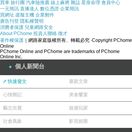
據目前市場準備情況，渤商所第一批擬掛牌的跨
買車
旅行團
汽車險推薦
線上麻將
雜誌
星座命理
會員中心
一元簡訊
直播達人
數位憑證
企業簡訊
境交易品種為鐵礦石和天然橡膠。產品以保稅庫
買網址
虛擬主機
企業郵件
的貨物為標的，不含稅凈價交易，人民幣定價人
廣告刊登
隱私權聲明
民幣結算。人民銀行天津分行副行長蘇東海說，
消費者保護
兒童網路安全
About PChome
投資人聯絡
徵才
推動人民幣跨境結算是人民幣國際化戰略的重要
著作權保護
｜網路家庭版權所有、轉載必究
‧Copyright PChome
抓手。渤商所是個基於互聯網的現代現貨市場，
Online
PChome Online and PChome are trademarks of PChome
在該平臺開展跨境交易人民幣結算，相當於開辟
Online Inc.
瞭沒有邊界的“網上自貿區”。（以上均據新華
個人新聞台
社）
快速發文
最新文章
新聞來源http://news.hexun.com/2013-10-
心情雜記
美食饗宴
31/159232116.html
汽車信貸增貸缺錢急用哪裡借錢
藝文欣賞
旅遊玩家
信用貸款缺錢急用哪裡借錢信用貸款貸款全省皆
社會萬象
影視娛樂
可處理