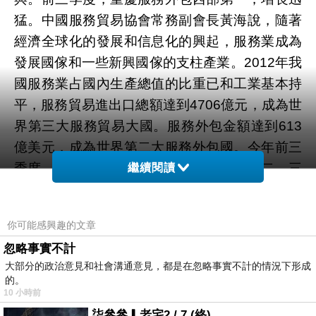
猛。中國服務貿易協會常務副會長黃海說，隨著
經濟全球化的發展和信息化的興起，服務業成為
發展國傢和一些新興國傢的支柱產業。2012年我
國服務業占國內生產總值的比重已和工業基本持
平，服務貿易進出口總額達到4706億元，成為世
界第三大服務貿易大國。服務外包金額達到613
億美元，成為世界第二大服務外包國。今年前三
季度，服務業增加值的增長速度位居一、二、三
繼續閱讀
產業之首。然而，我國的服務業和服務貿易主要
集中在勞動密集型和資源型的傳統服務業，結構
你可能感興趣的文章
不夠合理、產業層次較低，出口市場主要集中在
忽略事實不計
美國、日本、東盟和中國香港等國傢和地區，而
大部分的政治意見和社會溝通意見，都是在忽略事實不計的情況下形成
且長期處於逆差狀態。因此，如何提升我國服務
的。
10 小時前
貿易產業，是改變經濟發展方式、實現國富民強
柒參參▎老宅2 / 7 (終)