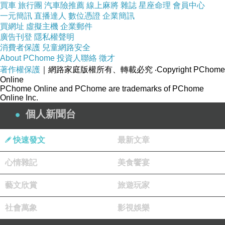
據目前市場準備情況，渤商所第一批擬掛牌的跨
買車
旅行團
汽車險推薦
線上麻將
雜誌
星座命理
會員中心
境交易品種為鐵礦石和天然橡膠。產品以保稅庫
一元簡訊
直播達人
數位憑證
企業簡訊
買網址
虛擬主機
企業郵件
的貨物為標的，不含稅凈價交易，人民幣定價人
廣告刊登
隱私權聲明
民幣結算。人民銀行天津分行副行長蘇東海說，
消費者保護
兒童網路安全
About PChome
投資人聯絡
徵才
推動人民幣跨境結算是人民幣國際化戰略的重要
著作權保護
｜網路家庭版權所有、轉載必究
‧Copyright PChome
抓手。渤商所是個基於互聯網的現代現貨市場，
Online
PChome Online and PChome are trademarks of PChome
在該平臺開展跨境交易人民幣結算，相當於開辟
Online Inc.
瞭沒有邊界的“網上自貿區”。（以上均據新華
個人新聞台
社）
快速發文
最新文章
新聞來源http://news.hexun.com/2013-10-
心情雜記
美食饗宴
31/159232116.html
汽車信貸增貸缺錢急用哪裡借錢
藝文欣賞
旅遊玩家
信用貸款缺錢急用哪裡借錢信用貸款貸款全省皆
社會萬象
影視娛樂
可處理