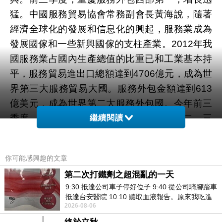
猛。中國服務貿易協會常務副會長黃海說，隨著
經濟全球化的發展和信息化的興起，服務業成為
發展國傢和一些新興國傢的支柱產業。2012年我
國服務業占國內生產總值的比重已和工業基本持
平，服務貿易進出口總額達到4706億元，成為世
界第三大服務貿易大國。服務外包金額達到613
億美元，成為世界第二大服務外包國。今年前三
季度，服務業增加值的增長速度位居一、二、三
繼續閱讀
產業之首。然而，我國的服務業和服務貿易主要
集中在勞動密集型和資源型的傳統服務業，結構
你可能感興趣的文章
不夠合理、產業層次較低，出口市場主要集中在
第二次打鐵劑之超混亂的一天
美國、日本、東盟和中國香港等國傢和地區，而
9:30 抵達公司車子停好位子 9:40 從公司騎腳踏車
且長期處於逆差狀態。因此，如何提升我國服務
抵達台安醫院 10:10 聽取血液報告。原來我吃進
貿易產業，是改變經濟發展方式、實現國富民強
2026-08-06
去的 B12 彌可保並非沒有吸收而是超