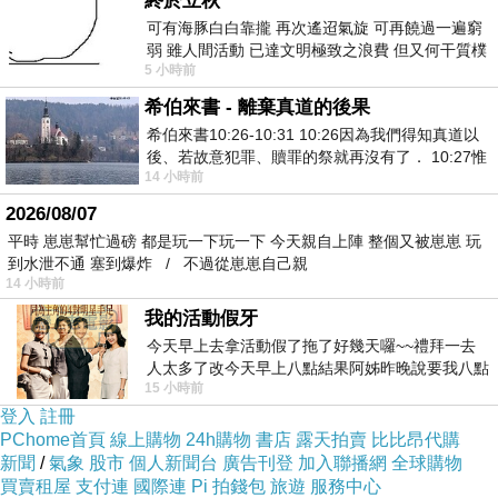
的重要途徑。重慶市常務副市長翁傑明介紹，前
終於立秋
可有海豚白白靠攏 再次遙迢氣旋 可再饒過一遍窮
三季度重慶市服務外包位於西部第一。服務貿易
弱 雖人間活動 已達文明極致之浪費 但又何干質樸
76億美元，同比增長44%；離岸服務外包8.3億
5 小時前
者 只能白白陪葬
美元，同比增長131%，知識流程外包高於全國
希伯來書 - 離棄真道的後果
水平18個百分點；前三季度新增服務外包企業
希伯來書10:26-10:31 10:26因為我們得知真道以
後、若故意犯罪、贖罪的祭就再沒有了． 10:27惟
386傢，累計1158傢；新增大學生就業1.8萬人，
14 小時前
有戰懼等候審判和那燒滅眾敵人的烈火
累計17.8萬人。渤商所獲批跨境交易人民幣結算
2026/08/07
業務據悉，渤海商品交易所已獲批從事現貨商品
平時 崽崽幫忙過磅 都是玩一下玩一下 今天親自上陣 整個又被崽崽 玩
到水泄不通 塞到爆炸 / 不過從崽崽自己親
跨境交易人民幣結算業務。業內人士分析，此舉
14 小時前
可以簡化國際貿易中間手續，降低國際貿易結算
我的活動假牙
和利率匯兌的風險。作為現代現貨交易市場，渤
今天早上去拿活動假了拖了好幾天囉~~禮拜一去
商所首創現貨連續交易、延期交割方式，通過24
人太多了改今天早上八點結果阿姊昨晚說要我八點
15 小時前
去西螺農會~回到莿桐都8點半多了
小時連續的電子交易服務，實現與國際市場接
登入
註冊
軌。目前交易所有52個交易品種，日成交額超過
PChome首頁
線上購物
24h購物
書店
露天拍賣
比比昂代購
新聞
/
氣象
股市
個人新聞台
廣告刊登
加入聯播網
全球購物
200億元。渤海商品交易所董事長閻東升說，根
買賣租屋
支付連
國際連
Pi 拍錢包
旅遊
服務中心