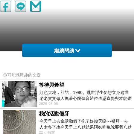
繼續閱讀
你可能感興趣的文章
精緻包裝
等待與希望
紅色大地，莊喆，1990。亂世浮生仍想立身處世
老老實實做人撫著心跳聽音辨位依憑直覺與本能鑽
2026-08-06
向裂隙的亮處探索另一個心聲另一個共鳴的
我的活動假牙
今天早上去拿活動假了拖了好幾天囉~~禮拜一去
人太多了改今天早上八點結果阿姊昨晚說要我八點
22 小時前
去西螺農會~回到莿桐都8點半多了