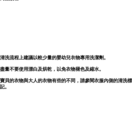
1.大LOGO造型連帽毛衣
2.帽延羽毛裝飾保暖有型
3.粉嫩桃紅夢幻可愛
清洗流程上建議以較少量的嬰幼兒衣物專用洗潔劑。
盡量不要使用漂白及烘乾，以免衣物褪色及縮水。
寶貝的衣物與大人的衣物有些的不同，請參閱衣服內側的清洗標
記。
內容簡介
GAP 公主系鋪棉連帽上衣