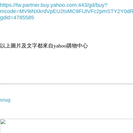
https://tw.partner.buy.yahoo.com:443/gd/buy?
mcode=MV9iNXkrdVpEU2tsMC9FUlVFc2pmSTY2Y0d
gdid=4785585
以上圖片及文字都來自yahoo購物中心
snug