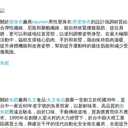
關於
塑身衣
廠商
equmen
男性塑身衣:
男塑身衣
的設計強調材質結
合彈性纖維、尼龍和聚酯纖維，能自然收緊腰腹脂肪、提拉肩
品牌介紹
膀，更可以和緩地拉直背部，以達到調整姿勢身型。在最大極限
活動中，協助支撐核心肌肉、手肘和前臂，藉由保持肌肉溫暖、
提升身體機能和改善姿勢，幫助提升運動時的最佳肌能和減少受
傷風險。
魚鬆
關於
魚鬆
廠商
丸文
食品:
丸文食品
旗聚一堂創立於民國39年，是
台中一家近60年老字號的魚香世家，以新鮮味美、高品質的
旗
魚鬆
而遠近馳名，由於口味、手藝傳統道地，貨真價實而供不應
求。1995年在創辦人梁火村的大力經營下，於台中縣大裡工業
區購置土地，興建近千坪的現代自動化安全衛生廠房，全面提升