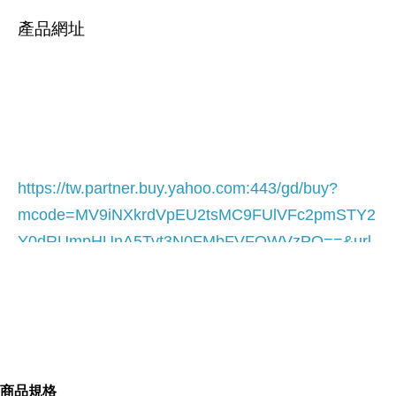
產品網址
https://tw.partner.buy.yahoo.com:443/gd/buy?
mcode=MV9iNXkrdVpEU2tsMC9FUlVFc2pmSTY2
Y0dRUmpHUnA5Tyt3N0FMbFVFQWVzPQ==&url
=
https://tw.buy.yahoo.com/gdsale/gdsale.asp?
gdid=4785585
商品規格