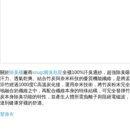
商品尺寸表
關於
除臭襪
廠商
snug
:
腳臭剋星
全襪100%汗臭通紗，超強除臭吸
汗力、透氣乾爽。結合竹炭與奈米科技的優質機能纖維，是將孟
宗竹經過1000度C高溫炭化後，運用奈米技術，將竹炭粉末完全
地融合於纖維之中，再配合纖維本身的特殊結構，可完全發揮竹
炭本身除臭功能的特性，並產生人體所需負離子與阻絕電磁波，
達到健康穿襪的舒適。
塑身衣