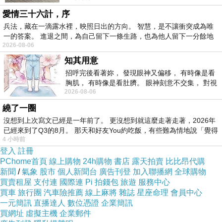
愛情三十六計，序
兵法，藏在一滴露水裡，映照日出的方向。 智慧，是不讓衝突成為唯
一的答案。 進退之間，為自己留下一條生路，也為他人留下一分餘地
2026-08-06
-->
知其用意
招呼完後看著妳， 發現眼神又偏移， 有時像是看
胸肌， 有時像是看肚臍。 眼神刻意不交集， 對視
2026-08-06
視線不對齊， 讓我很難不
繞了一圈
沒想到上次寫文已經是一年前了。 更沒想到就這麼走著走著，2026年
已經來到了Q3的8月。 那天和好友You約吃飯，有些難為情地說「覺得
4 小時前
▲ 收起內容
▼ 展開特別推薦
登入
註冊
PChome首頁
線上購物
24h購物
書店
露天拍賣
比比昂代購
新聞
/
氣象
股市
個人新聞台
廣告刊登
加入聯播網
全球購物
買賣租屋
支付連
國際連
Pi 拍錢包
旅遊
服務中心
買車
旅行團
汽車險推薦
線上麻將
雜誌
星座命理
會員中心
一元簡訊
直播達人
數位憑證
企業簡訊
買網址
虛擬主機
企業郵件