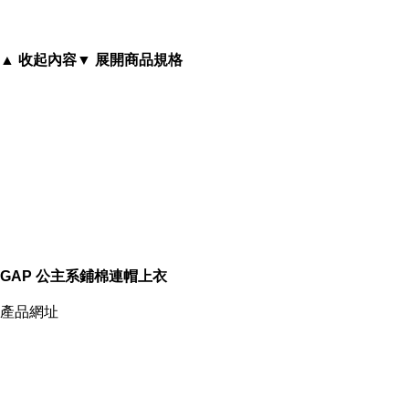
▲ 收起內容
▼ 展開商品規格
信貸利率
GAP 公主系鋪棉連帽上衣
產品網址
商品照片