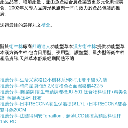
產品品質、增加產量，並由魚產結合農產製造更多元化調理美
食。2002年又導入品牌形象旗聚一堂而致力於產品包裝的推
廣。
送禮最佳的選擇丸文
禮盒
。
關於
衛生棉
廠商
舒適達人
功能型草本
漢方衛生棉
:提供功能型草
本漢方衛生棉,包含日用型、夜用型、護墊型、量少型等衛生棉
五大貼心保證
產品資訊,天然草本舒緩經期悶熱不適
推薦分享-生活采家格拉小樹林系列8吋用餐平盤5入裝
推薦分享-時尚屋 詠佳5.2尺香檜色石面碗盤櫃422-5
推薦分享-[鳳梨牌]養生奇蹟調理機JU-501 送食物料理秤+精美食
譜+蒸籠再送4件抹布
推薦分享-日本RECONA養生保溫提鍋1.7L +日本RECONA雙喜
雙耳鍋20CM
推薦分享-法國得利安Terraillon．超薄LCD觸控高精度料理秤
15K-RD