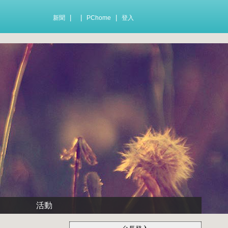
|
|
|
新聞
PChome
登入
活動