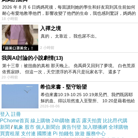
2026 年 8 月 6 日媽媽死後，每當讀到她的學生和好友寫到其生前如何
耐心有愛地教導他們，影響改變了他們的生命，我也感到驚訝，媽媽的
而且在有保障的大平台，可退、可換、有保障，
18 小時前
安心啦！
入禪之境
真的， 太靠近， 我也尿不出。
另外跟大家說 ASUS K56CM-0081A3317U(時尚
2 小時前
黑) 15.6吋筆記型電腦 真的很夯
我與AI討論的小說劇情(13)
第十三章：被扭曲的真相 那天晚上。 堯禹舜又回到了夢境。 白色荒原
依舊寂靜。 但這一次，天空漂浮的不再只是玩家名字。 還多了
看到便宜就要快衝
20 小時前
希伯來書 - 堅守盼望
有可能下一分鐘就缺貨了！！
希伯來書10:19-10:25 10:19弟兄們、我們既因耶
穌的血、得以坦然進入至聖所、 10:20是藉着他給
2026-08-06
我們開了一條又新又活的路從幔子經過
其他價格的部份及細節
寫在這邊！
登入
註冊
PChome首頁
線上購物
24h購物
書店
露天拍賣
比比昂代購
新聞
/
氣象
股市
個人新聞台
廣告刊登
加入聯播網
全球購物
商品的介紹寫在下面可以先稍微看看！
買賣租屋
支付連
國際連
Pi 拍錢包
旅遊
服務中心