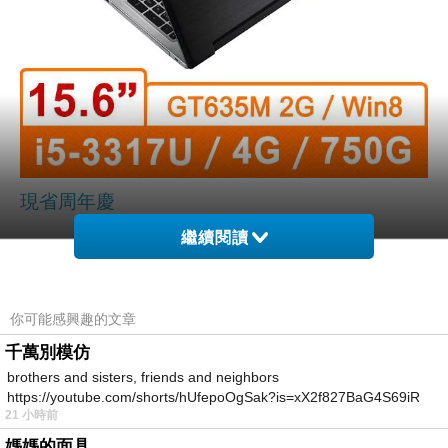
現省
周年慶
繼續閱讀
▲ ASUS K56CM-0081A3317U(時尚黑) 15.6吋筆記型電腦 的超高CP值無人
能敵
你可能感興趣的文章
千萬別模仿
結果發現這邊買
ASUS K56CM-0081A3317U(時
brothers and sisters, friends and neighbors
尚黑) 15.6吋筆記型電腦
真的挺划算！
https://youtube.com/shorts/hUfepoOgSak?is=xX2f827BaG4S69iR
21 小時前
https
再加上折價卷...買起來就是爽！
媽媽的面具