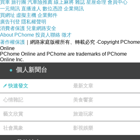
買車
旅行團
汽車險推薦
線上麻將
雜誌
星座命理
會員中心
一元簡訊
↓↓↓限量特惠的優惠按鈕↓↓↓
直播達人
數位憑證
企業簡訊
買網址
虛擬主機
企業郵件
廣告刊登
隱私權聲明
消費者保護
兒童網路安全
About PChome
投資人聯絡
徵才
著作權保護
｜網路家庭版權所有、轉載必究
‧Copyright PChome
最新出版
【 ASUS K56CM-
Online
PChome Online and PChome are trademarks of PChome
0081A3317U(時尚黑) 15.6吋筆記型電腦
Online Inc.
】
個人新聞台
快速發文
最新文章
↓↓↓限量特惠的優惠按鈕↓↓↓
心情雜記
美食饗宴
藝文欣賞
旅遊玩家
社會萬象
影視娛樂
優惠網站