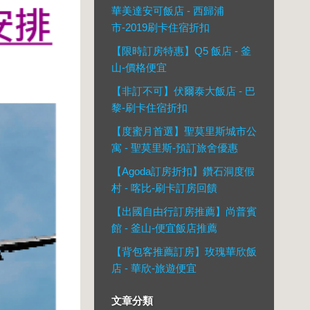
華美達安可飯店 - 西歸浦
市-2019刷卡住宿折扣
【限時訂房特惠】Q5 飯店 - 釜
山-價格便宜
【非訂不可】伏爾泰大飯店 - 巴
黎-刷卡住宿折扣
【度蜜月首選】聖莫里斯城市公
寓 - 聖莫里斯-預訂旅舍優惠
【Agoda訂房折扣】鑽石洞度假
村 - 喀比-刷卡訂房回饋
【出國自由行訂房推薦】尚普賓
館 - 釜山-便宜飯店推薦
【背包客推薦訂房】玫瑰華欣飯
店 - 華欣-旅遊便宜
文章分類