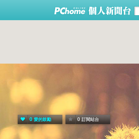
0
0
愛的鼓勵
訂閱站台