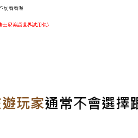
不妨看看喔!
迪士尼美語世界試用包》