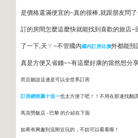
是價格還滿便宜的~
真的很棒,就跟朋友問了
訂的房間怎麼這麼
快就能找到喜歡的旅店~
了一下,天ㄚ~不管國內
外都能預
國內訂房比價
真是方便又省錢~~有這麼
好康的當然想分享
而且聽說這邊是可以全世界訂房
訂房網推薦十送一
也太方便了吧！！不用在那邊找翻
馬克勞飯店 - 巴黎 的介紹在下面
如果有興趣到這附近玩的，不妨可以看看喔！