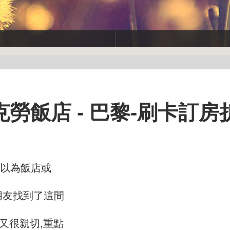
勞飯店 - 巴黎-刷卡訂房
來以為飯店或
朋友找到了這間
又很親切,重點