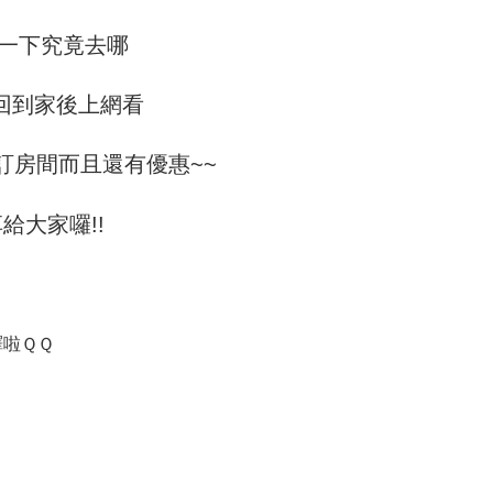
一下究竟去哪
回到家後上網看
訂房間而且還有優惠~~
給大家囉!!
譯啦ＱＱ