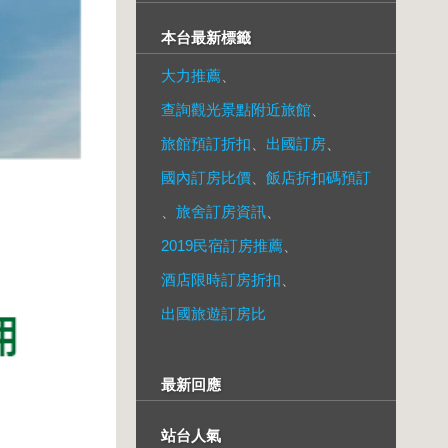
本台最新標籤
大力推薦
、
查詢觀光景點附近旅館
、
旅館預訂折扣
、
出國訂房
、
國內訂房比價
、
飯店折扣碼預訂
、
旅舍訂房資訊
、
2019民宿訂房推薦
、
酒店限時訂房折扣
、
出國旅遊訂房比
最新回應
站台人氣