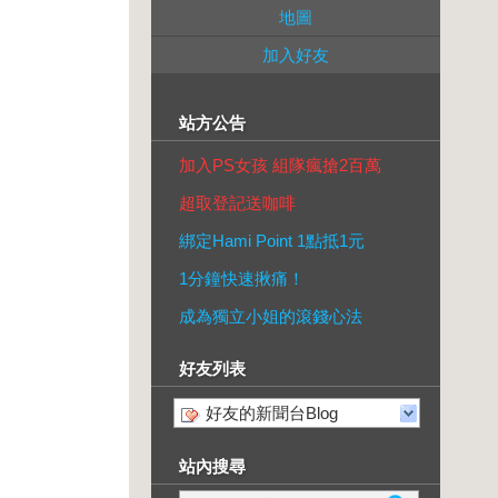
地圖
加入好友
站方公告
加入PS女孩 組隊瘋搶2百萬
超取登記送咖啡
綁定Hami Point 1點抵1元
1分鐘快速揪痛！
成為獨立小姐的滾錢心法
好友列表
好友的新聞台Blog
站內搜尋