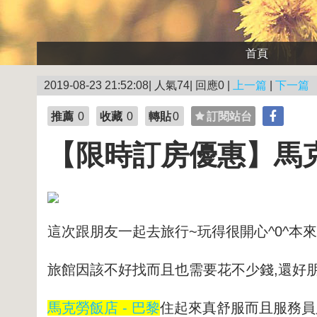
首頁
2019-08-23 21:52:08| 人氣74| 回應0 |
上一篇
|
下一篇
推薦
0
收藏
0
轉貼
0
訂閱站台
【限時訂房優惠】馬克
這次跟朋友一起去旅行~玩得很開心^0^本
旅館
因該不好找而且也需要花不少錢,還好
馬克勞飯店 - 巴黎
住起來真舒服而且服務員