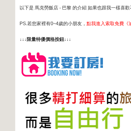
以下是 馬克勞飯店 - 巴黎 的介紹 如果也跟我一樣喜歡
PS.若您家裡有0~4歲的小朋友，
點我進入索取免費《
↓↓↓限量特優價格按鈕↓↓↓