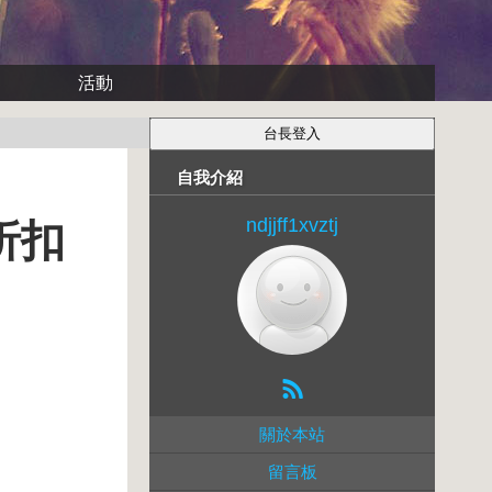
活動
自我介紹
ndjjff1xvztj
折扣
關於本站
留言板