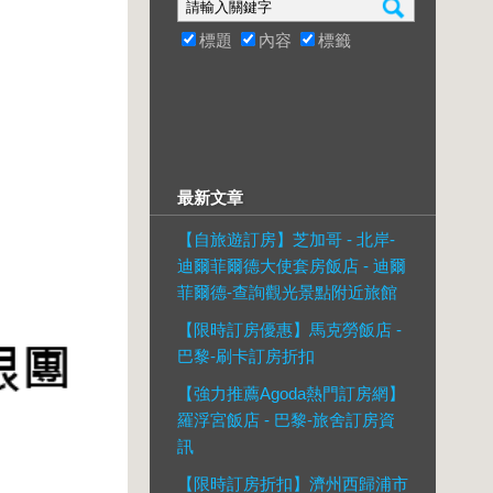
標題
內容
標籤
最新文章
【自旅遊訂房】芝加哥 - 北岸-
迪爾菲爾德大使套房飯店 - 迪爾
菲爾德-查詢觀光景點附近旅館
【限時訂房優惠】馬克勞飯店 -
巴黎-刷卡訂房折扣
【強力推薦Agoda熱門訂房網】
羅浮宮飯店 - 巴黎-旅舍訂房資
訊
【限時訂房折扣】濟州西歸浦市