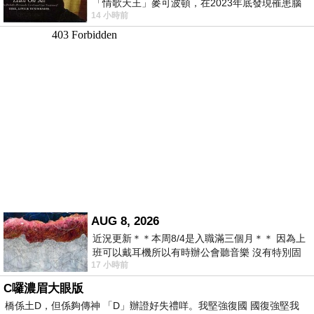
「情歌天王」麥可波頓，在2023年底發現罹患腦
14 小時前
瘤「祈禱早日康復，一切都好」。
AUG 8, 2026
近況更新＊＊本周8/4是入職滿三個月＊＊ 因為上
班可以戴耳機所以有時辦公會聽音樂 沒有特別固
17 小時前
定哪天但就是一周某一天會固定聽'90
C囉濃眉大眼版
橋係土D，但係夠傳神 「D」辦證好失禮咩。我堅強復國 國復強堅我