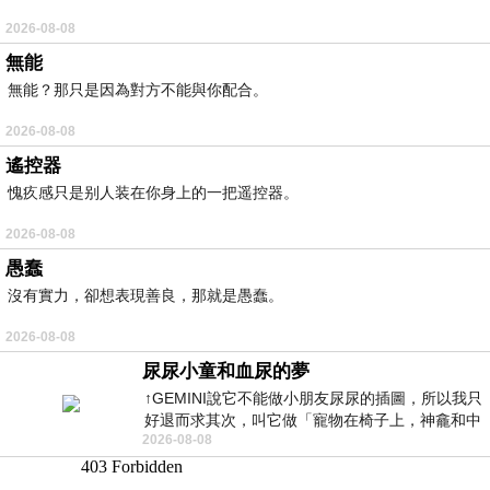
2026-08-08
無能
無能？那只是因為對方不能與你配合。
2026-08-08
遙控器
愧疚感只是别人装在你身上的一把遥控器。
2026-08-08
愚蠢
沒有實力，卻想表現善良，那就是愚蠢。
2026-08-08
尿尿小童和血尿的夢
↑GEMINI說它不能做小朋友尿尿的插圖，所以我只
好退而求其次，叫它做「寵物在椅子上，神龕和中
2026-08-08
年人臉孔」的畫了。 六月底