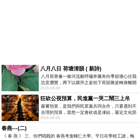
八月八日 荷塘清韻 ( 新詩)
八月荷香像一條河流般呼嘯奔騰奔向季節塘心任我
恣意瀏覽，蹲下以膜拜之姿拍下荷韻雅姿轉身離開
2026-08-08
時我把美麗的遐想掛在亭亭葉柄上盼望
狂砍公視預算，民進黨一哭二鬧三上吊
嚴審預算，是我們與民眾黨共同合作，只要遇到不
合理的預算，當然一定會砍或是凍結，最近文化部
2026-08-08
要編列公視和Taiwan plus預算，在110年
春燕---(二)
《 春 燕 》 三、你們唱戲的 春燕考進輔仁大學。平日在學校工讀，晚