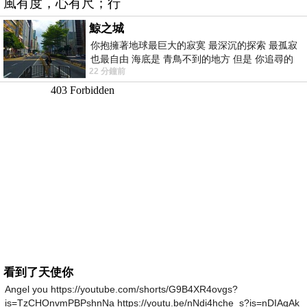
風有度，心有尺；行
鯨之城
你抱擁著地球最巨大的寂寞 最深沉的探索 最孤寂
也最自由 海底是 青鳥不到的地方 但是 你追尋的
22 分鐘前
幸福 可以比珍珠更
看到了天使你
Angel you https://youtube.com/shorts/G9B4XR4ovgs?
is=TzCHOnvmPBPshnNa https://youtu.be/nNdi4hche_s?is=nDIAqAk