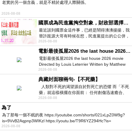
老實的另一個含義，就是不精於處理人際關係。
2026-08-08
國票成為民進黨掏空對象，財政部選擇性失憶
最近談到國票金這件事，已經是鬧得沸沸揚揚，我
替許崑源大哥有時候在想，民進黨提出的公公併，
2026-08-08
其實就是想要國庫通黨庫，鬧出最大的醜
電影最後孤屋2026 the last house 2026 movie
電影最後孤屋2026 the last house 2026 movie
Directed by Louis Leterrier Written by Matthew
2026-08-08
Robinson Starring Greta Lee Wa
典藏封面聊兩句-【不死藥】
人類對不死的渴望源自於對死亡的恐懼 而「不死
藥」就這樣橫擺在你面前： 任何創傷迅速癒合、
2026-08-08
停止衰老、痛覺消失…堪
為了
為了那每一個不眠的夜 https://youtube.com/shorts/021xLpZ0W9g?
is=9VvB2Aqpnp3WIKzl https://youtu.be/T9R6YZ294Hc?is=
2026-08-08