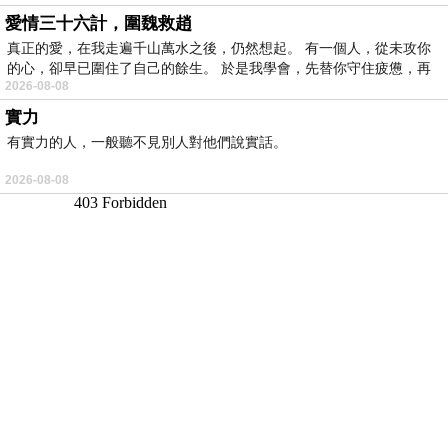
愛情三十六計，圍魏救趙
真正的愛，在我走遍千山萬水之後，仍然想起。 有一個人，從未攻你
的心，卻早已圍住了自己的餘生。 於是我學會，先替你守住疲憊，再
2026-08-08
實力
有實力的人，一般聽不見別人對他們說實話。
2026-08-08