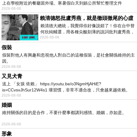
上在學校附近的餐廳當外場。寒暑假白天到鎮公所幫忙整理文件
2026-08-08
賴清德怒批盧秀燕，就是徹頭徹尾的心虛
賴清德大總統，我覺得你好像說錯了！你在台中替
何欣純輔選，用各種尖酸刻薄的說詞批判盧秀燕，
2026-08-08
罵她施政滿意度輸給陳其邁，甚至還說盧
假裝
假裝對他人有興趣和忽視他人對自己的這種假裝，是社會關係維持的主
因。
2026-08-08
又見犬青
送上 「女孩 依賴」 https://youtu.be/o3NgmHjAHiE?
is=CCvsvJhSur12W4s1 壞習慣，非常不適合改，只會越來越依賴。
2026-08-08
我害怕的
婚姻
維持關係的目的是合作，不要什麼事都講到感情。婚姻，亦如是。
2026-08-08
形象