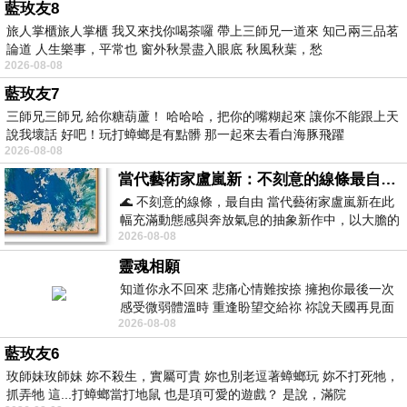
藍玫友8
旅人掌櫃旅人掌櫃 我又來找你喝茶囉 帶上三師兄一道來 知己兩三品茗
論道 人生樂事，平常也 窗外秋景盡入眼底 秋風秋葉，愁
2026-08-08
藍玫友7
三師兄三師兄 給你糖葫蘆！ 哈哈哈，把你的嘴糊起來 讓你不能跟上天
說我壞話 好吧！玩打蟑螂是有點髒 那一起來去看白海豚飛躍
2026-08-08
當代藝術家盧嵐新：不刻意的線條最自由，讓色彩流動、筆觸自己說話
🌊 不刻意的線條，最自由 當代藝術家盧嵐新在此
幅充滿動態感與奔放氣息的抽象新作中，以大膽的
2026-08-08
藍色顏料在白色畫布上揮灑、壓印與流淌
靈魂相願
知道你永不回來 悲痛心情難按捺 擁抱你最後一次
感受微弱體溫時 重逢盼望交給祢 祢說天國再見面
2026-08-08
此刻忍淚說別離 他日靈魂再
藍玫友6
玫師妹玫師妹 妳不殺生，實屬可貴 妳也別老逗著蟑螂玩 妳不打死牠，
抓弄牠 這...打蟑螂當打地鼠 也是項可愛的遊戲？ 是說，滿院