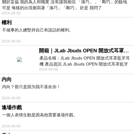
關於妥協 我的為人和職業 沒有讓我相信 「湊巧」，「剛巧」的餘地
可是 每樣的出現都寫著「湊巧」「剛巧」 於是 我問了
2026-08-08
權利
不做事的人總堅持自己有說話的權利。
2026-08-08
開箱｜JLab Jbuds OPEN 開放式耳罩藍牙耳機 - 設計美學，輕巧、透氣、環境音全物理達成！
產品名稱：JLab Jbuds OPEN 開放式耳罩藍牙耳
機 產品資訊 JLab Jbuds OPEN 開放式耳罩藍牙
2026-08-08
耳機評語：非常有特色，值得喜愛美型工
内向
内向？那只是因为我不喜欢你！
2026-08-08
逢場作戲
一個人表情生動是因為他需要逢場作戲。
2026-08-08