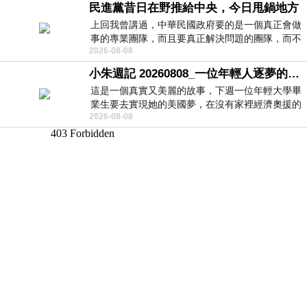
民進黨昔日在野推給中央，今日甩鍋地方
上回我曾講過，中華民國政府要的是一個真正會做
事的專業團隊，而且要真正解決問題的團隊，而不
2026-08-08
是只會到處甩鍋的雙標團隊，最近民進黨
小朱週記 20260808_一位年輕人逐夢的真實故事
這是一個真實又美麗的故事，下週一位年輕大學畢
業生要去實現她的美國夢，在沒有家裡經濟奧援的
2026-08-08
情況下，靠著自我努力工作累積出國基