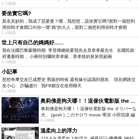
2 小時前
要坐實它嗎?
莫名其妙的，我成了惡婆婆？嗯，我想想，該坐實它嗎?面對一個想利
用你時才會開口叫你一聲“媽"的大人，面對二個想利用你時才會開
2 小時前
世上只有自己的媽媽好......
我在法國巴黎蒙難時期: 李登輝總統要我先去見章孝嚴先生 在國民政
府遷臺時期， 小蔣特別囑咐章孝嚴．章孝慈的舅舅照顧兩
4 小時前
小記事
想想奇摩交友已成歷史.舊版的時候.還有緣分認識到朋友. 現在網路交
友小心. 詐騙盛行 我FB都沒在使用聊天
5 小時前
奥莉佛是狗天哪！！這傢伙電影版 the オリバーな犬、 (gosh ) このヤロウ movie
奥莉佛是狗天哪！！這傢伙電影版 the オリバーな
犬、 (gosh ) このヤロウ movie 導演 小田切讓 編
5 小時前
劇: 小田切讓 主演: 小田切讓
溫柔向上的浮力
115.6.9 溫柔向上的浮力 感恩日記-嗶嗶嗶,J的行