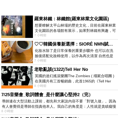
羅東林鐵：林鐵館(羅東林業文化園區)
想要瞭解太平山林場的歷史文化，目前在羅東林業
文化園區的各場館有展示，如果對林鐵有興趣，可
7 小時前
以到林鐵館。 這裡展示從山下
♡♡韓國保養新選擇：SIORÉ NMN賦活泡泡化妝水♡♡
化妝水除了是日常保養的重要步驟外 也可以在洗
臉後搭配化妝棉使用，以作為再次清潔 自然也是
7 小時前
我的保養必備品項 不過，我對於化妝
老歌亂談(1322)Tell Her No
英國的迷幻搖滾樂團The Zombies ( 殭屍合唱團 )
在美國共有三首暢銷曲，此首1965的《Tell Her
8 小時前
No》即為其中之一，在告示牌百大單曲
7/25音樂會_歌詞體會_是什麼讓心堅持2（完）
導師連在大型活動上課前，都先和大家說內容不要「對號入做」。因為
有人會覺得是導師在指責他本人。我自己的角度是：人性就是貪瞋癡慢
8 小時前