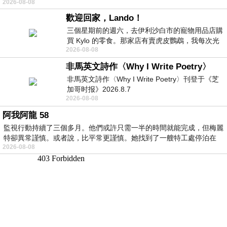
2026-08-08
歡迎回家，Lando！
三個星期前的週六，去伊利沙白市的寵物用品店購
買 Kylo 的零食。那家店有賣虎皮鸚鵡，我每次光
2026-08-08
顧都會去看一下。他們偶爾會引進 C
非馬英文詩作〈Why I Write Poetry〉
非馬英文詩作〈Why I Write Poetry〉刊登于《芝
加哥时报》2026.8.7
2026-08-08
阿我阿龍 58
監視行動持續了三個多月。他們或許只需一半的時間就能完成，但梅麗
特卻異常謹慎。或者說，比平常更謹慎。她找到了一艘特工處停泊在
2026-08-08