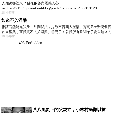
人類從哪裡來 ? 佛陀的答案震撼人心
rischao421953.pixnet.net/blog/posts/926857528435010128
18 小時前
如來不入涅槃
惟諸菩薩能見我身，常聞我法，是故不言我入涅槃。聲聞弟子雖復發言
如來涅槃，而我實不入於涅槃。善男子！若我所有聲聞弟子說言如來入
19 小時前
八八風災上的父親節，小林村民難以抹滅的痛