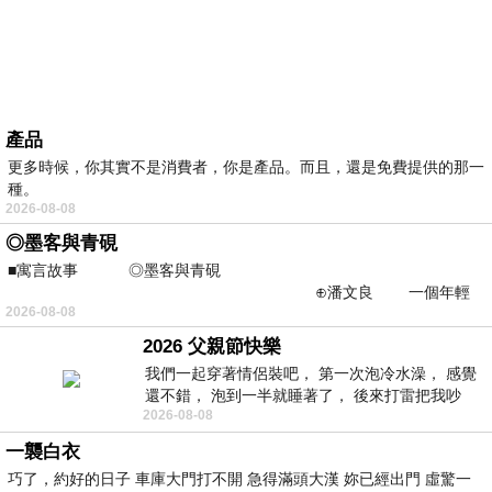
產品
更多時候，你其實不是消費者，你是產品。而且，還是免費提供的那一
種。
2026-08-08
◎墨客與青硯
■寓言故事 ◎墨客與青硯
⊕潘文良 一個年輕
2026-08-08
的墨客，在京城的古玩肆裡
2026 父親節快樂
我們一起穿著情侶裝吧， 第一次泡冷水澡， 感覺
還不錯， 泡到一半就睡著了， 後來打雷把我吵
2026-08-08
醒， 手
一襲白衣
巧了，約好的日子 車庫大門打不開 急得滿頭大漢 妳已經出門 虛驚一