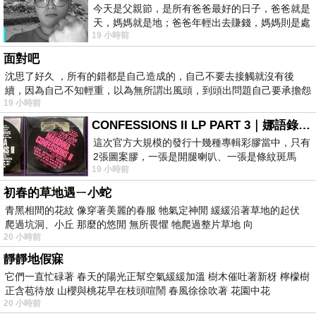
今天是父親節，是所有爸爸最好的日子，爸爸就是
天，媽媽就是地；爸爸年輕出去賺錢，媽媽則是處
19 小時前
理家務，職業不分高低貴賤，只有人品才
面對吧
沈思了好久 ，所有的錯都是自己造成的，自己不要去接觸就沒有後
續，因為自己不知輕重，以為無所謂出風頭，到頭出問題自己要承擔怨
19 小時前
不
CONFESSIONS II LP PART 3｜娜語錄II LP PART 3
這次官方大規模的發行十幾種專輯彩膠當中，只有
2張圖案膠，一張是開腿喇叭、一張是條紋斑馬
19 小時前
版；目前官網上只剩澳洲商店AU STORE
初春的草地遇ㄧ小蛇
青黑相間的花紋 像穿著美麗的春服 牠氣定神閒 緩緩沿著草地的起伏
爬過坑洞、小丘 那麼的悠閒 無所畏懼 牠爬過整片草地 向
20 小時前
靜靜地假寐
它們一直忙碌著 春天的陽光正幫空氣緩緩加溫 樹木催吐著新枒 檸檬樹
正含苞待放 山櫻與桃花早在枝頭喧鬧 春風徐徐吹著 花園中花
20 小時前