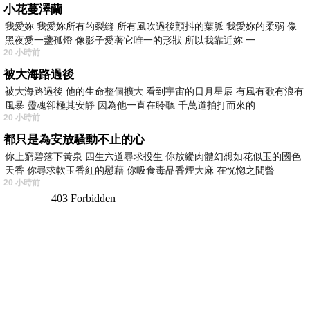
小花蔓澤蘭
我愛妳 我愛妳所有的裂縫 所有風吹過後顫抖的葉脈 我愛妳的柔弱 像
黑夜愛一盞孤燈 像影子愛著它唯一的形狀 所以我靠近妳 一
20 小時前
被大海路過後
被大海路過後 他的生命整個擴大 看到宇宙的日月星辰 有風有歌有浪有
風暴 靈魂卻極其安靜 因為他一直在聆聽 千萬道拍打而來的
20 小時前
都只是為安放騷動不止的心
你上窮碧落下黃泉 四生六道尋求投生 你放縱肉體幻想如花似玉的國色
天香 你尋求軟玉香紅的慰藉 你吸食毒品香煙大麻 在恍惚之間瞥
20 小時前