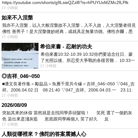
https://youtube.com/shorts/g9LsieQZzl8?is=hPUYUxMZMc2fLPlk
17 小時前
如來不入涅槃
我亦不入涅槃，以入大般涅槃故不入涅槃，入不入故，入大涅槃者得見
佛性 善男子！是大涅槃微妙經典，成就具足無量功德。佛性亦爾，悉
17 小時前
希伯來書 - 忍耐的功夫
希伯來書10:32-10:39 10:32你們要追念往日、蒙
了光照以後、所忍受大爭戰的各樣苦難． 10:33一
17 小時前
面被毀謗、遭患難、成了戲景、叫眾人
◎吉祥_046~050
■潘文良著作集＞勵益品＞魚雁千里共今緣＞吉祥_046~050 ▽046_吉
祥。2006.04.02.日 08:21:40 ▽047_吉祥。2006.04.03.一 23:11:
17 小時前
2026/08/09
突如其來的休假 當然就是去找同學弄頭髮啦！ 笑死 選了一個奶灰
色 染出來是淺灰藍 崽崽跟同學兩個人 笑了好久 反
17 小時前
人類從哪裡來 ? 佛陀的答案震撼人心