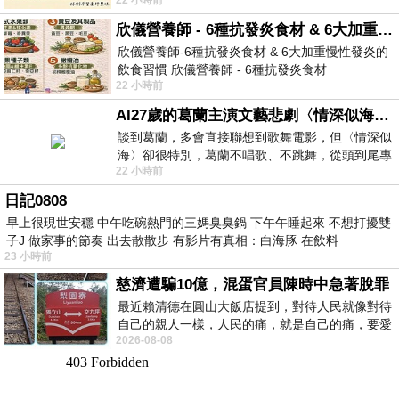
https://www.facebook.com/dietitiansophia/
posts/157966
欣儀營養師 - 6種抗發炎食材 & 6大加重慢性發炎的飲食習慣
欣儀營養師-6種抗發炎食材 & 6大加重慢性發炎的
飲食習慣 欣儀營養師 - 6種抗發炎食材
22 小時前
https://www.facebook.com/photo/?fbid=147
AI27歲的葛蘭主演文藝悲劇〈情深似海〉 #戀上老電影 #葛蘭 #粟子
談到葛蘭，多會直接聯想到歌舞電影，但〈情深似
海〉卻很特別，葛蘭不唱歌、不跳舞，從頭到尾專
22 小時前
心演戲。拍攝期間，經常工作超過12個鐘
日記0808
早上很現世安穩 中午吃碗熱門的三媽臭臭鍋 下午午睡起來 不想打擾雙
子J 做家事的節奏 出去散散步 有影片有真相：白海豚 在飲料
23 小時前
慈濟遭騙10億，混蛋官員陳時中急著脫罪
最近賴清德在圓山大飯店提到，對待人民就像對待
自己的親人一樣，人民的痛，就是自己的痛，要愛
2026-08-08
民如親，說的這麼好聽，實際上根本沒做