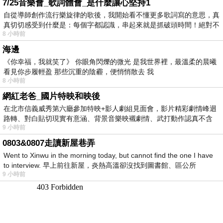
7/25音樂會_歌詞體會_是什麼讓心堅持1
自從導師創作流行樂旋律的歌後，我開始看不懂更多歌詞寫的意思，真
真切切感受到什麼是：每個字都認識，串起來就是抓破頭時間！絕對不
8 小時前
海邊
《你幸福，我就笑了》 你眼角閃爍的微光 是我世界裡，最溫柔的晨曦
看見你步履輕盈 那些沉重的陰霾，便悄悄散去 我
8 小時前
網紅老爸_國片特映和映後
在北市信義威秀第六廳參加特映+影人劇組見面會，影片精彩劇情峰迴
路轉、對白貼切現實有意涵、背景音樂映襯劇情、武打動作認真不含
9 小時前
糊、
0803&0807走讀新屋巷弄
Went to Xinwu in the morning today, but cannot find the one I have
to interview. 早上前往新屋，炎熱高溫卻沒找到圖書館、區公所
9 小時前