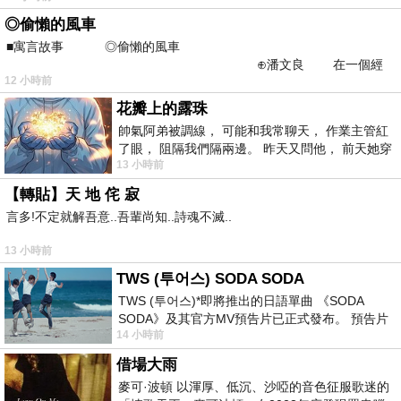
◎偷懶的風車
■寓言故事 ◎偷懶的風車
⊕潘文良 在一個經
12 小時前
常颳風的山丘上—&m
花瓣上的露珠
帥氣阿弟被調線， 可能和我常聊天， 作業主管紅
了眼， 阻隔我們隔兩邊。 昨天又問他， 前天她穿
13 小時前
什麼顏色衣服， 不經
【轉貼】天 地 侘 寂
言多!不定就解吾意..吾輩尚知..詩魂不滅..
13 小時前
TWS (투어스) SODA SODA
TWS (투어스)*即將推出的日語單曲 《SODA
SODA》及其官方MV預告片已正式發布。 預告片
14 小時前
一經發布， 就引發了粉絲們對這次夏季回
借場大雨
麥可·波頓 以渾厚、低沉、沙啞的音色征服歌迷的