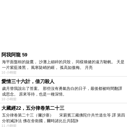
阿我阿龍 59
海平面盤桓的旋鷹， 沙灘上細碎的貝殼， 同樣矯健的遠方馳帆。 天是
一片紫藍漆黑， 風寒陡峭的崕， 孤高如傲梅。 月亮
10 小時前
愛情三十六計，借刀殺人
歲月替我說出了答案。 那些沒有勇氣告白的日子，最後都被時間翻譯
成思念。 原來等待，也是一種深情。
10 小時前
大藏經22，五分律卷第二十三
五分律卷第二十三（彌沙塞） 宋罽賓三藏佛陀什共竺道生等 譯 第四
分初滅諍法 佛在舍衛國，爾時諸比丘共鬪諍
11 小時前