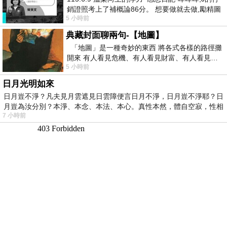
銷證照考上了補概論86分。 想要做就去做,勵精圖
5 小時前
治大成功,也是表法,堅持和努力
典藏封面聊兩句-【地圖】
「地圖」是一種奇妙的東西 將各式各樣的路徑攤
開來 有人看見危機、有人看見財富、有人看見…
5 小時前
從中可以發掘出不同的
日月光明如來
日月豈不淨？凡夫見月雲遮見日雲障便言日月不淨，日月豈不淨耶？日
月豈為汝分別？本淨、本念、本法、本心。真性本然，體自空寂，性相
7 小時前