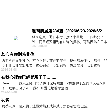
週間農居第284週（2026/6/23-2026/6/24) 夏至 金黃稻浪洋溢豐收喜悅
結束亂買一通日本行，接下來星期一三四都要上
班，而且還要開到有點遠的員林。可能因為在日本
2026-08-08
花不少錢，星期一出門上班時，心裡沒有一
若心有住則為非住
應無所住而生其心。本心不住，非住非非住，應生無所住心，無住，非
心非非心無念無無念，覺心初起，心無初相，覺念念真，心無覺相
2026-08-08
在我心裡你已經是騙子了........
Dear: 我只是隨口問了你什麼時候生日?想說獅子座的你現在八月
了，結果出現了20，我不 可置信地看著這個
2026-08-08
功勞
功勞只算一個人的，這樣才能形成神威，才容易變成佳話。