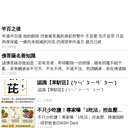
半百之後
年過半百後 他的眼睛 仍會被美麗的身影所擊中 不是愛 也不是罪 只是
肉身深處 一條尚未熄滅的河流 仍渴望奔向遠方 歲月已經
20 小時前
佛菩薩名善知識
諸佛菩薩亦復如是，若有見者，即得斷除一切煩惱，雖有四魔不能干
亂，若有觸者命不可夭、不生不死、不退不沒。所謂觸者，若在佛邊聽
20 小時前
受
認識【苯騈芘】(ㄅㄣˇ ㄆㄧㄢˊ ㄆ一ˊ)
認識【苯騈芘】(ㄅㄣˇ ㄆㄧㄢˊ ㄆ一ˊ)
22 小時前
不只少吃鹽！專家曝「1吃法」控血壓、降膽固醇 - 得舒飲食(DASH Diet)
不只少吃鹽！專家曝「1吃法」控血壓、降膽固醇
- 得舒飲食(DASH Diet)
22 小時前