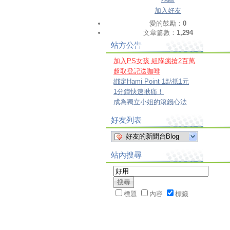
加入好友
愛的鼓勵：
0
文章篇數：
1,294
站方公告
加入PS女孩 組隊瘋搶2百萬
超取登記送咖啡
綁定Hami Point 1點抵1元
1分鐘快速揪痛！
成為獨立小姐的滾錢心法
好友列表
好友的新聞台Blog
站內搜尋
標題
內容
標籤