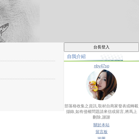
自我介紹
nby47sp
部落格收集之資訊,取材自商家發表或轉載
擷錄,如有侵權問題請來信或留言,將馬上
刪除,謝謝
關於本站
留言板
地圖