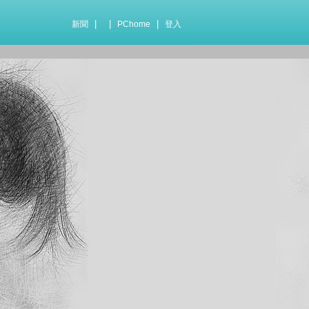
|
|
|
新聞
PChome
登入