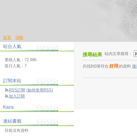
首頁
活動
站台人氣
站內文章搜尋：
搜尋結果
累積人氣：
72,996
好用
當日人氣：
7
共找到0筆符合
的資料
搜
訂閱本站
RSS訂閱
(
如何使用RSS
)
加入訂閱
Kaza
連結書籤
目前沒有資料