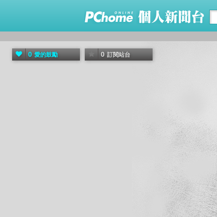
0
0
愛的鼓勵
訂閱站台