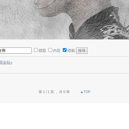
標題
內容
標籤
尋全站»
第 1 / 1 頁 ， 共 0 筆
▲TOP