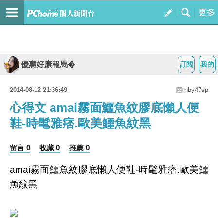
優惠好康報馬�
訂閱
我的
2014-08-12 21:36:49
nby47sp
心得文 amai霧面鱷魚紋膠底懶人便
鞋-時髦雅痞.歐美鱷魚紋黑
留言 0
收藏 0
推薦 0
amai霧面鱷魚紋膠底懶人便鞋-時髦雅痞.歐美鱷
魚紋黑