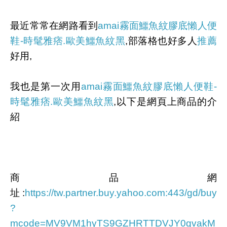
最近常常在網路看到
amai霧面鱷魚紋膠底懶人便
鞋-時髦雅痞.歐美鱷魚紋黑
,部落格也好多人
推薦
好用,
我也是第一次用
amai霧面鱷魚紋膠底懶人便鞋-
時髦雅痞.歐美鱷魚紋黑
,以下是網頁上商品的介
紹
商品網
址
:
https://tw.partner.buy.yahoo.com:443/gd/buy
?
mcode=MV9VM1hyTS9GZHRTTDVJY0gvakM