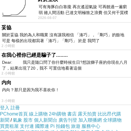
可有海豚白白靠攏 再次遙迢氣旋 可再饒過一遍窮
弱 雖人間活動 已達文明極致之浪費 但又何干質樸
2026-08-07
者 只能白白陪葬
妥協
商品描述
:
關於妥協 我的為人和職業 沒有讓我相信 「湊巧」，「剛巧」的餘地
可是 每樣的出現都寫著「湊巧」「剛巧」 於是 我問了
2 小時前
在我心裡你已經是騙子了........
Dear: 我只是隨口問了你什麼時候生日?想說獅子座的你現在八月
amai霧面鱷魚紋膠底懶人便鞋-時髦雅痞.歐美鱷
了，結果出現了20，我不 可置信地看著這個
2 小時前
魚紋黑
内向
内向？那只是因为我不喜欢你！
3 小時前
登入
註冊
PChome首頁
線上購物
24h購物
書店
露天拍賣
比比昂代購
新聞
/
氣象
股市
個人新聞台
廣告刊登
加入聯播網
全球購物
買賣租屋
支付連
國際連
Pi 拍錢包
旅遊
服務中心