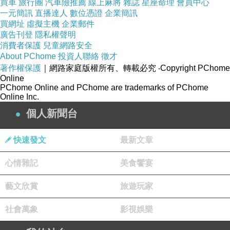
買車
旅行團
汽車險推薦
線上麻將
雜誌
星座命理
會員中心
一元簡訊
直播達人
數位憑證
企業簡訊
買網址
虛擬主機
企業郵件
廣告刊登
隱私權聲明
消費者保護
兒童網路安全
About PChome
投資人聯絡
徵才
著作權保護
｜網路家庭版權所有、轉載必究
‧Copyright PChome
Online
PChome Online and PChome are trademarks of PChome
Online Inc.
個人新聞台
快速發文
最新文章
心情雜記
美食饗宴
藝文欣賞
旅遊玩家
社會萬象
影視娛樂