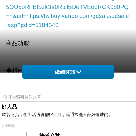
5OU5pRFBlSzk3a0RtclBDeTVEd3RCK080PQ
==&url=https://tw.buy.yahoo.com/gdsale/gdsale
.asp?gdid=5184840
商品功能
:
◆超HOT韓系復古厚底鞋
繼續閱讀
你可能感興趣的文章
◆歐美街頭感蛇紋面料
好人品
吃苦耐勞，但生活過得卻很一般，這通常是人品好造成的。
◆厚乳膠真皮墊腳 穿著舒適不痛腳
4 小時前
終於立秋