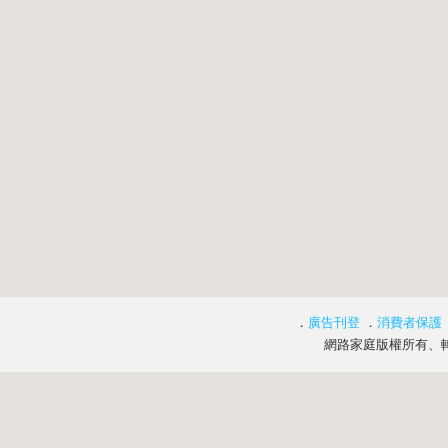
．
廣告刊登
．
消費者保護
網路家庭版權所有、轉載必究 