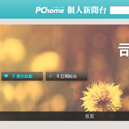
0
0
愛的鼓勵
訂閱站台
首頁