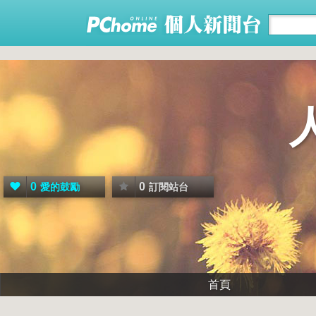
0
0
愛的鼓勵
訂閱站台
首頁