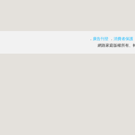
．
廣告刊登
．
消費者保護
網路家庭版權所有、轉載必究 