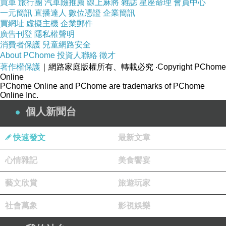
買車
旅行團
汽車險推薦
線上麻將
雜誌
星座命理
會員中心
一元簡訊
直播達人
數位憑證
企業簡訊
買網址
虛擬主機
企業郵件
廣告刊登
隱私權聲明
消費者保護
兒童網路安全
About PChome
投資人聯絡
徵才
著作權保護
｜網路家庭版權所有、轉載必究
‧Copyright PChome
Online
PChome Online and PChome are trademarks of PChome
Online Inc.
個人新聞台
快速發文
最新文章
心情雜記
美食饗宴
藝文欣賞
旅遊玩家
社會萬象
影視娛樂