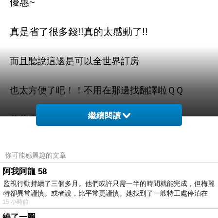
優惠~
真是省了很多錢!!真的太感動了!!
而且聽說這邊是可以全世界訂房
也太方便了吧！！不用在那邊找翻譯啦ＱＱ
繼續閱讀
蓬蓬度假屋 (Casa Bonbon) 的介紹在下面
如果有興趣到這附近玩的，不妨可以看看喔！
你可能感興趣的文章
阿我阿龍 58
以下是 蓬蓬度假屋 (Casa Bonbon) 的介紹 如果
監視行動持續了三個多月。他們或許只需一半的時間就能完成，但梅麗
也跟我一樣喜歡不妨看看喔!
特卻異常謹慎。或者說，比平常更謹慎。她找到了一艘特工處停泊在
15 小時前
繞了一圈