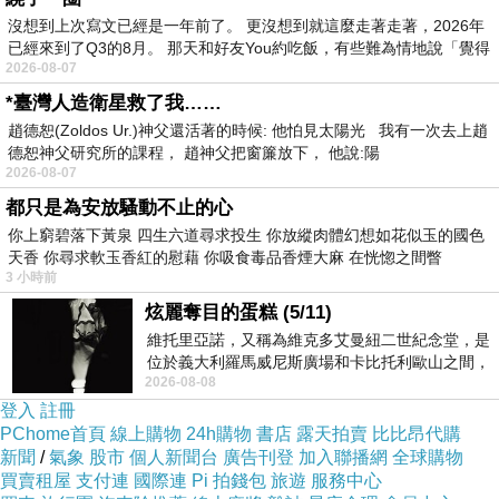
PS.若您家裡有0~4歲的小朋友，
點我進入索取免
沒想到上次寫文已經是一年前了。 更沒想到就這麼走著走著，2026年
費《迪士尼美語世界試用包》
已經來到了Q3的8月。 那天和好友You約吃飯，有些難為情地說「覺得
2026-08-07
*臺灣人造衛星救了我……
↓↓↓限量特優價格按鈕↓↓↓
趙德恕(Zoldos Ur.)神父還活著的時候: 他怕見太陽光 我有一次去上趙
德恕神父研究所的課程， 趙神父把窗簾放下， 他說:陽
2026-08-07
都只是為安放騷動不止的心
你上窮碧落下黃泉 四生六道尋求投生 你放縱肉體幻想如花似玉的國色
天香 你尋求軟玉香紅的慰藉 你吸食毒品香煙大麻 在恍惚之間瞥
3 小時前
炫麗奪目的蛋糕 (5/11)
維托里亞諾，又稱為維克多艾曼紐二世紀念堂，是
位於義大利羅馬威尼斯廣場和卡比托利歐山之間，
2026-08-08
用以紀念統一義大利統一後的的第一位國
登入
註冊
PChome首頁
線上購物
24h購物
書店
露天拍賣
比比昂代購
新聞
/
氣象
股市
個人新聞台
廣告刊登
加入聯播網
全球購物
買賣租屋
支付連
國際連
Pi 拍錢包
旅遊
服務中心