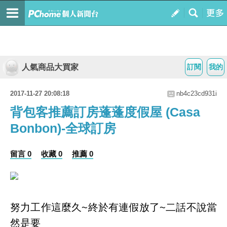
人氣商品大買家
訂閱
我的
2017-11-27 20:08:18
nb4c23cd931i
背包客推薦訂房蓬蓬度假屋 (Casa
Bonbon)-全球訂房
留言 0
收藏 0
推薦 0
努力工作這麼久~終於有連假放了~二話不說當
然是要