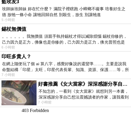
藍玫友3
玫師妹玫師妹 妳在忙什麼？ 滿院子裡瞎跑 小蟑螂不礙事 培養好生之
德 放牠一條小命 讓牠回歸自然 別殺生，放生 別讓牠進
5 小時前
錫杖無價值
。。。。。。我無價值 須親手執持錫杖才得以滅除煩惱 錫杖你修的，
己力因力是正力，佛像也是你修的，己力因力是正力，佛光普照也是
6 小時前
印旺多貴人？
在網上隨便玩了個 ai 算八字，感覺好像說的還蠻準……。主要是說我
命盤結構「印星」太旺，印星代表長輩、知識、資源、保護……等，所
7 小時前
好書推薦《女大當家》深深感謝分享自己想法震撼讀者的作家，讓我看到不同樣貌的家庭！
不知怎的，一看到《女大當家》就想到另一本書，
深深感謝分享自己想法震撼讀者的作家，讓我看到
7 小時前
不同樣貌的家庭！ 《女大