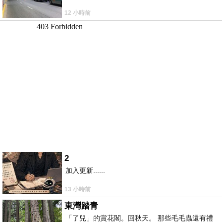
12 小時前
2
加入更新......
13 小時前
東灣踏青
「了兒」的賞花閣。回秋天。 那些毛毛蟲還有禮