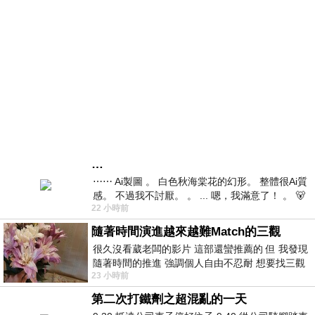
…
⋯⋯ Ai製圖 。 白色秋海棠花的幻形。 整體很Ai質
感。 不過我不討厭。 。 ... 嗯，我滿意了！ 。 🐻
22 小時前
昨中
隨著時間演進越來越難Match的三觀
很久沒看葳老闆的影片 這部還蠻推薦的 但 我發現
隨著時間的推進 強調個人自由不忍耐 想要找三觀
23 小時前
接近的不要說對象 連朋友都超
第二次打鐵劑之超混亂的一天