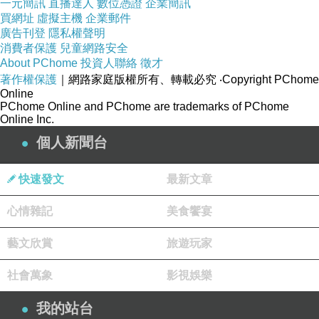
一元簡訊
直播達人
數位憑證
企業簡訊
買網址
虛擬主機
企業郵件
廣告刊登
隱私權聲明
消費者保護
兒童網路安全
About PChome
投資人聯絡
徵才
著作權保護
｜網路家庭版權所有、轉載必究
‧Copyright PChome
Online
PChome Online and PChome are trademarks of PChome
Online Inc.
個人新聞台
快速發文
最新文章
心情雜記
美食饗宴
藝文欣賞
旅遊玩家
社會萬象
影視娛樂
我的站台