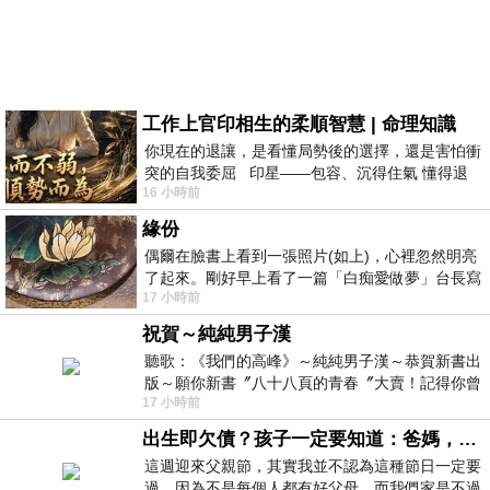
工作上官印相生的柔順智慧 | 命理知識
你現在的退讓，是看懂局勢後的選擇，還是害怕衝
突的自我委屈 印星——包容、沉得住氣 懂得退
16 小時前
一步觀察，不會
緣份
偶爾在臉書上看到一張照片(如上)，心裡忽然明亮
了起來。剛好早上看了一篇「白痴愛做夢」台長寫
17 小時前
的貼文，在回顧年輕時瘋狂愛上
祝賀～純純男子漢
聽歌：《我們的高峰》～純純男子漢～恭賀新書出
版～願你新書〞八十八頁的青春〞大賣！記得你曾
17 小時前
經在我的版留言…「好讚的圖^^感覺大家
出生即欠債？孩子一定要知道：爸媽，其實我不欠你們
這週迎來父親節，其實我並不認為這種節日一定要
過，因為不是每個人都有好父母。而我們家是不過