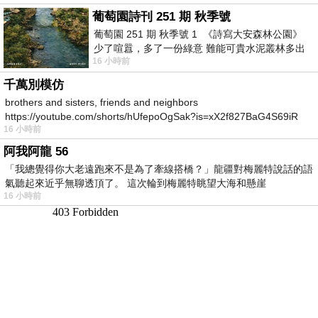
葡萄園詩刊 251 期 秋季號
葡萄園 251 期 秋季號 1 《詩寫大安森林公園》
少了喧囂，多了一份綠意 難能可貴水泥叢林多出
16 小時前
一
千萬別模仿
brothers and sisters, friends and neighbors
https://youtube.com/shorts/hUfepoOgSak?is=xX2f827BaG4S69iR
16 小時前
https
阿我阿龍 56
「我總覺得你大老遠跑來不是為了牽線搭橋？」龍疆對梅麗特說話的語
氣聽起來近乎無聊透頂了。 這次輪到梅麗特眺望大海和懸崖
16 小時前