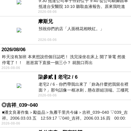
9:30 抵達公司車子停好位子 9:40 從公司騎腳踏車
抵達台安醫院 10:10 聽取血液報告。原來我吃進
2026-08-06
去的 B12 彌可保並非沒有吸收而是超
摩斯兄
預祝你們的店「人面桃花相映紅。」
2026-08-06
2026/08/06
昨天沒有加班 本來想說些個日誌吧！ 洗完澡坐在床上 開了筆電 然後
停電了！！ 崽崽當下直接一個三小？ 就脫口而出
2026-08-06
柒參貳▎老宅2 / 6
老宅2 / 6 - 你們帶我出來了「妳為什麼把我留在裡
面？」那句話像一根冰刺，懸在群組頂端。三樓死
2026-08-06
死盯著照片裡的人。那個人確實站在
◎吉祥_039~040
■潘文良著作集＞勵益品＞魚雁千里共今緣＞吉祥_039~040 ▽039_吉
祥。2006.03.03.五 12:59:17 ▽040_吉祥。2006.03.16.四 00:00:
2026-08-06