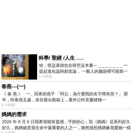
科學/ 聖經 /人生 .....
哈，怪盜基德也在研究這本書～ _ _ _ _ _ _ _ 一
提起進化論與創造論， 一般人的腦袋裡可能第一
9 小時前
時間就有「 進化論很科
春燕---(一)
《 春 燕 》 一、回來的燕子 「阿公，為什麼我的名字裡有燕？」 那
年，何春燕五歲，坐在後台戲箱上，看外公何安慶縫補一
9 小時前
媽媽的需求
2026 年 8 月 6 日我希望能有靈感，平靜的心，寫《媽媽》這系列好久
好久，媽媽確是我生命中最重要的人之一，雖然很想媽媽像我愛她一樣
9 小時前