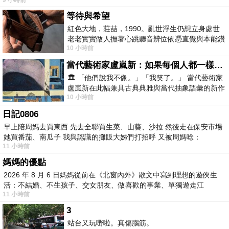
等待與希望
紅色大地，莊喆，1990。亂世浮生仍想立身處世
老老實實做人撫著心跳聽音辨位依憑直覺與本能鑽
10 小時前
向裂隙的亮處探索另一個心聲另一個共鳴的
當代藝術家盧嵐新：如果每個人都一樣，這世界該有多無聊？
🏛️ 「他們說我不像。」「我笑了。」 當代藝術家
盧嵐新在此幅兼具古典典雅與當代抽象語彙的新作
10 小時前
中，以沈靜的藍色空間為背景，描繪了
日記0806
早上陪周媽去買東西 先去全聯買生菜、山葵、沙拉 然後走在保安市場
她買番茄、南瓜子 我與認識的攤販大姊們打招呼 又被周媽唸：
11 小時前
媽媽的優點
2026 年 8 月 6 日媽媽從前在《北窗內外》散文中寫到理想的遊俠生
活：不結婚、不生孩子、交女朋友、做喜歡的事業、單獨遊走江
11 小時前
湖⋯⋯，
3
站台又玩嘢啦。真傷腦筋。