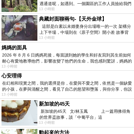
遇通道呢，如遇到。一個園區的工作人員撿給我們
13 小時前
細賞。
典藏封面聊兩句-【天外金球】
這部是白素以未婚妻身分出場唯一的一次 架構分
上下半場，中場則在《原子空間》開小差 故事背
13 小時前
景影射西藏境外流亡 地下組織
媽媽的面具
2026 年 8 月 6 日媽媽死後，每當讀到她的學生和好友寫到其生前如何
耐心有愛地教導他們，影響改變了他們的生命，我也感到驚訝，媽媽的
13 小時前
心安理得
在幻相和現實之間，我的選擇是你，在愛與不愛之間，依然是一個缺愛
的小孩，在夢與清醒之間，看見了自己的慾望和墮落，與你分享，你説
13 小時前
新加坡的45天
新加坡的45天 文/林玉鳳 上一篇用佛得角
的世界盃故事，談「中葡平台」這
13 小時前
動起來的方法