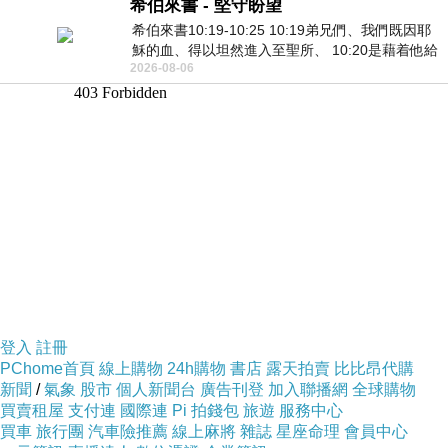
希伯來書 - 堅守盼望
希伯來書10:19-10:25 10:19弟兄們、我們既因耶
穌的血、得以坦然進入至聖所、 10:20是藉着他給
2026-08-06
我們開了一條又新又活的路從幔子經過
登入
註冊
PChome首頁
線上購物
24h購物
書店
露天拍賣
比比昂代購
新聞
/
氣象
股市
個人新聞台
廣告刊登
加入聯播網
全球購物
買賣租屋
支付連
國際連
Pi 拍錢包
旅遊
服務中心
買車
旅行團
汽車險推薦
線上麻將
雜誌
星座命理
會員中心