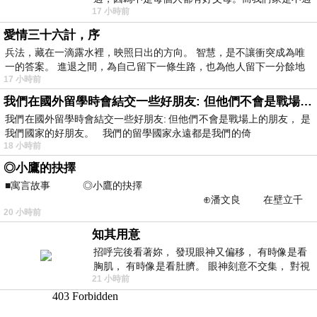
17 小時前
節的，平時也沒什麼儀式感，生活趨近冷
愛情三十六計，序
兵法，藏在一滴露水裡，映照日出的方向。 智慧，是不讓衝突成為唯
一的答案。 進退之間，為自己留下一條生路，也為他人留下一分餘地
17 小時前
我們在國外留學時會結交一些好朋友: 但他們不會是戰場上的朋友
我們在國外留學時會結交一些好朋友: 但他們不會是戰場上的朋友， 是
我們國家的好朋友。 我們的留學國家永遠都是我們的倚
18 小時前
◎小鷹的抉擇
■寓言故事 ◎小鷹的抉擇
⊕潘文良 在壁立千
20 小時前
仞的懸崖上，有一座遮天蔽
知其用意
招呼完後看著妳， 發現眼神又偏移， 有時像是看
胸肌， 有時像是看肚臍。 眼神刻意不交集， 對視
21 小時前
視線不對齊， 讓我很難不