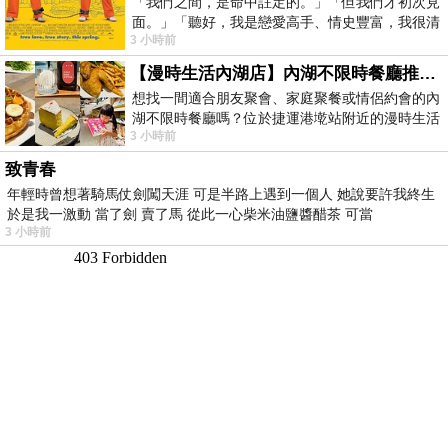
「我們之間，是命中註定的。」「但我們才初次見
面。」「聽好，我是戀愛高手、情史豐富，我很清
3 小時前
楚這種感覺，你我之間的那種感覺，現
【漫時生活內湖店】內湖不限時餐廳推薦｜捷運港墘站美食，聚餐、約會、家庭聚會首選，正餐甜點一次滿足
想找一間適合朋友聚會、家庭聚餐或情侶約會的內
湖不限時餐廳嗎？位於捷運港墘站附近的漫時生活
3 小時前
內湖店，從捷運站步行約4分鐘即可抵
致青春
年輕時曾想著騎馬仗劍闖天涯 可是半路上遇到一個人 她說要許我終生
於是我一激動 當了劍 賣了馬 從此一心柴米油鹽醬醋茶 可當
3 小時前