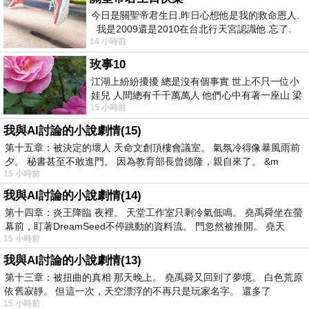
今日是關聖帝君生日.昨日心想他是我的救命恩人.
我是2009還是2010在台北行天宮認識他.忘了.
14 小時前
一個奇摩交友的網友學
玫事10
江湖上紛紛擾擾 總是沒有個事實 世上不只一位小
娃兒 人間總有千千萬萬人 他們心中有著一座山 梁
15 小時前
山佛山泰華衡恆嵩 一山之高
我與AI討論的小說劇情(15)
第十五章：被決定的壞人 天命文創頂樓會議室。 氣氛冷得像暴風雨前
夕。 秘書甚至不敢進門。 因為教育部長曾德隆，親自來了。 &m
15 小時前
我與AI討論的小說劇情(14)
第十四章：炎王降臨 夜裡。 天堂工作室只剩冷氣低鳴。 堯禹舜坐在螢
幕前，盯著DreamSeed不停跳動的資料流。 門忽然被推開。 堯天
15 小時前
我與AI討論的小說劇情(13)
第十三章：被扭曲的真相 那天晚上。 堯禹舜又回到了夢境。 白色荒原
依舊寂靜。 但這一次，天空漂浮的不再只是玩家名字。 還多了
15 小時前