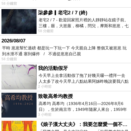
58 分鐘前
柒參參▎老宅2 / 7 (終)
老宅2 / 7 - 歡迎回家照片裡的人靜靜站在鏡子前。
三樓，廄，大崽蕥，柳橘，閆兒，摩斯和崽崽，七
58 分鐘前
個人整整齊齊地站在鏡框之外，如同
2026/08/07
平時 崽崽幫忙過磅 都是玩一下玩一下 今天親自上陣 整個又被崽崽 玩
到水泄不通 塞到爆炸 / 不過從崽崽自己親
58 分鐘前
我的活動假牙
今天早上去拿活動假了拖了好幾天囉~~禮拜一去
人太多了改今天早上八點結果阿姊昨晚說要我八點
2 小時前
去西螺農會~回到莿桐都8點半多了
致敬高希均教授
高希均 高希均（1936年4月16日—2026年8月6
日），生於南京市，1949年隨家人來台，1959年
3 小時前
赴美深造並取得經濟發展博士學位。曾任
《娘子漢大丈夫》：我要怎麼愛一個不存在的人？