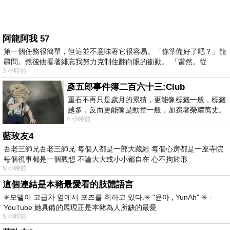
阿龍阿我 57
第一個任務很簡單，但這並不意味著它很容易。「你準備好了吧？」龍
疆問。然後他看著緋忘我努力克制住翻白眼的衝動。 「當然。從
3 小時前
彥五郎事件簿二百六十三:Club
重石不再只是歲月的累積，更能像標籤一般，標籤
越多，反而更能像是勳章一般，加冕著榮耀萬丈。
4 小時前
習慣一如縱容，成了再難輕輕放下的罪證
藍玫友4
吾老三師兄吾老三師兄 每個人都是一部大藏經 每個心房都是一座寺院
每個視事都是一個觀想 不論大大或小小都自在 心不拘於形
5 小時前
這個連結是本豬最愛看的肢體語言
✳️모델이 고급차 옆에서 포즈를 취하고 있다.✳️ "윤아 , YunAh" ✳️ -
YouTube 她具備的展現正是本豬為人所缺的最愛
5 小時前