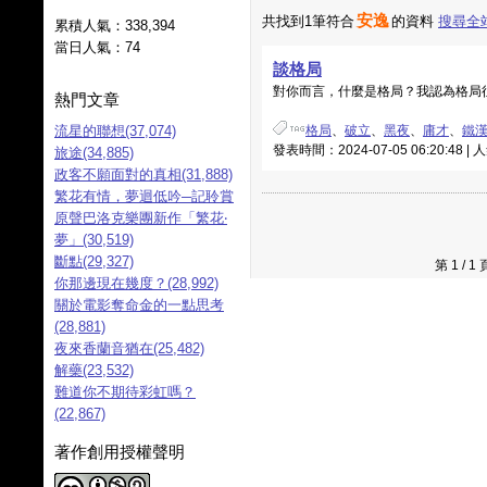
安逸
共找到1筆符合
的資料
搜尋全
累積人氣：
338,394
當日人氣：
74
談格局
對你而言，什麼是格局？我認為格局往往
熱門文章
流星的聯想(37,074)
格局
、
破立
、
黑夜
、
庸才
、
鐵
發表時間：2024-07-05 06:20:48 |
旅途(34,885)
政客不願面對的真相(31,888)
繁花有情，夢迴低吟─記聆賞
原聲巴洛克樂團新作「繁花‧
夢」(30,519)
斷點(29,327)
第 1 /
你那邊現在幾度？(28,992)
關於電影奪命金的一點思考
(28,881)
夜來香蘭音猶在(25,482)
解藥(23,532)
難道你不期待彩虹嗎？
(22,867)
著作創用授權聲明