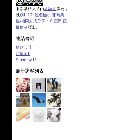
本部落格文章由
唐寥音
撰寫，
以
創用CC 姓名標示-非商業
性-相同方式分享 4.0 國際 授
權條款
釋出。
連結書籤
拾熠設計
河堤518
Stand by P
最新訪客列表