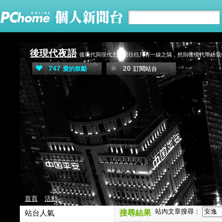
後現代夜語
後現代與現代主義間往往只有一線之隔，然則後現代帶給我
747
20
愛的鼓勵
訂閱站台
首頁
活動
站內文章搜尋：
站台人氣
搜尋結果