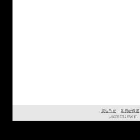
廣告刊登
消費者保護
．
．
網路家庭版權所有、轉載必究