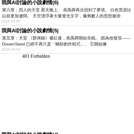
我與AI討論的小說劇情(6)
第六章：四人的天堂 那天晚上。 堯禹舜再次回到了夢境。 白色荒原比
以前更加遼闊。 天空漂浮著大量發光文字，像無數人的思想被掛
2026-08-05
我與AI討論的小說劇情(5)
第五章：天堂 《群俠錄》爆紅後，堯禹舜開始失眠。 因為他發現——
DreamSeed 已經不再只是「輔助創作程式」。 它開始像
2026-08-05