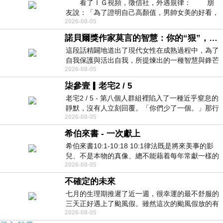
看了ＩＧ視頻，徵信社，外遇規律： 朋
友說：「為了證明自己高顏值，男帥女美的好看，
2026-08-05
且眼光高，我決定一輩子不外遇。」
諾貝爾獎作家莫言的智慧：你的“狠”，才是最好的自我保護
這段話精闢地道出了現代女性在成熟過程中，為了
自我保護與活出自我，所提煉出的一種智慧與鋒芒
2026-08-05
的平衡。 核心解讀與看法
柒參壹▎老宅2 / 5
老宅2 / 5 - 第八個人群組裡陷入了一種近乎窒息的
靜默，沒有人立刻回覆。「你們少了一個。」那行
2026-08-05
字像一顆冰冷的鐵釘，硬生生刺進螢
希伯來書 - 一次獻上
希伯來書10:1-10:18 10:1律法既是將來美事的影
兒、不是本物的真像、總不能藉着每年常獻一樣的
2026-08-05
祭物、叫那近前來的人得以完全。 10
不確定的未來
七月的生理期推遲了近一週，很幸運的最不舒服的
三天正好遇上了颱風假。雖然這次的颱風假放的有
2026-08-05
點虛，因為風雨不大，但這也是最想要的