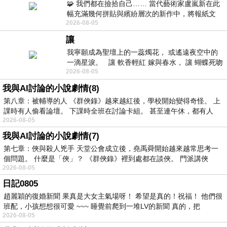
🧩 我們都在撿拾自己…… 當代藝術家盧嵐新在此
幅充滿幾何拼貼與繽紛層次的新作中，將報紙文
2026-08-05
字、彩色剪紙與明亮顏料層層
讓
我寧願成為聖壇上的一蕊燭花， 或遙遠夜空中的
一滴星淚。 讓 軟香輕紅 嫁與春水， 讓 蝴蝶死吻
2026-08-05
夏日最後一瓣玫瑰， 讓
我與AI討論的小說劇情(8)
第八章：被輔導的人 《群俠錄》越來越紅後，學校開始變得奇怪。 上
課時有人偷看論壇。 下課時全班在討論卡組。 甚至連午休，都有人
2026-08-05
我與AI討論的小說劇情(7)
第七章：俠與殺人兇手 天堂公會成立後，堯禹舜開始越來越常思考一
個問題。 什麼是「俠」？ 《群俠錄》裡到處都在談俠。 門派講俠
2026-08-05
日記0805
趙麗穎的復婚新聞 果真是大女主氣場呀！ 希望是真的！祝福！ 他們很
班配，小孩想想很可愛 ~~~ 睡覺前爬到一堆LV的新聞 真的，把
2026-08-05