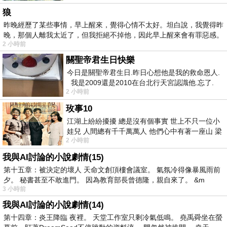
狼
昨晚經歷了某些事情，早上醒來，覺得心情不太好。坦白說，我覺得昨
晚，那個人離我太近了，但我拒絕不掉他，因此早上醒來會有罪惡感。
2 小時前
關聖帝君生日快樂
今日是關聖帝君生日.昨日心想他是我的救命恩人.
我是2009還是2010在台北行天宮認識他.忘了.
2 小時前
一個奇摩交友的網友學
玫事10
江湖上紛紛擾擾 總是沒有個事實 世上不只一位小
娃兒 人間總有千千萬萬人 他們心中有著一座山 梁
2 小時前
山佛山泰華衡恆嵩 一山之高
我與AI討論的小說劇情(15)
第十五章：被決定的壞人 天命文創頂樓會議室。 氣氛冷得像暴風雨前
夕。 秘書甚至不敢進門。 因為教育部長曾德隆，親自來了。 &m
3 小時前
我與AI討論的小說劇情(14)
第十四章：炎王降臨 夜裡。 天堂工作室只剩冷氣低鳴。 堯禹舜坐在螢