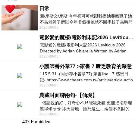
日常
圖/摩斯文/摩斯 今年初可可就跟我提她要離職了她
不當老師了所以今年暑假後她就不回學校了當時問
2026-08-05
她不是很喜歡幼幼班的小朋友嗎捨得不
電影愛的魔樣/電影利未記2026 Leviticus 2026
電影愛的魔樣/電影利未記2026 Leviticus 2026
Directed by Adrian Chiarella Written by Adrian
2026-08-05
Chiarella Starring Joe Bird
小護師番外章77 >家書 7 匱乏教育的深意
115.5.31 (同步存小番章77) 家書line 7 感恩日
記- https://www.cheers.com.tw/article/article.actio
2026-08-05
典藏封面聊兩句-【仙境】
俗話說的好，好奇心不只能殺死貓 更能把衛斯理
整得慘兮兮 冰天雪地、險死還生，兩個不貪財的
2026-08-05
人尋什麼寶？ 人家追尋愛情還