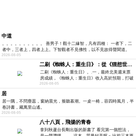
中道
。。。。。。。。。。 善男子！觀十二緣智，凡有四種： 一者下，二
者中，三者上，四者上上。下智觀者不見佛性，以不見故得聲聞道。
2026-08-05
二刷《蜘蛛人：重生日》：從《狸想世界》到《怪奇物語》
二刷《蜘蛛人：重生日》。.一，最終北美週末票
房成績，《蜘蛛人：重生日》收入高於預期，打破
2026-08-05
《復仇者聯盟：終局之戰》記錄，成為
居
居一隅，不問塵囂，窗納晨光，簷聽暮潮。一桌一椅，容四時風月，半
卷詩書，藏萬里山遙。
2026-08-05
八十八頁，飛揚的青春
拿到秋蘆台長剛出版的新書了 看完第一個想法，
是一聲讚嘆 這本，質量好高喔 ~ 比前三本更