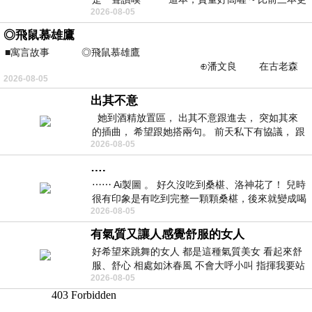
2026-08-05
勝一
◎飛鼠慕雄鷹
■寓言故事 ◎飛鼠慕雄鷹
⊕潘文良 在古老森
2026-08-05
林的底層，住著一隻小飛鼠
出其不意
她到酒精放置區， 出其不意跟進去， 突如其來
的插曲， 希望跟她搭兩句。 前天私下有協議， 跟
2026-08-05
著阿弟丟拉基
….
⋯⋯ Ai製圖 。 好久沒吃到桑椹、洛神花了！ 兒時
很有印象是有吃到完整一顆顆桑椹，後來就變成喝
2026-08-05
桑椹汁。 現在是連喝都沒喝
有氣質又讓人感覺舒服的女人
好希望來跳舞的女人 都是這種氣質美女 看起來舒
服、舒心 相處如沐春風 不會大呼小叫 指揮我要站
2026-08-05
哪個位子 妳老幾？？