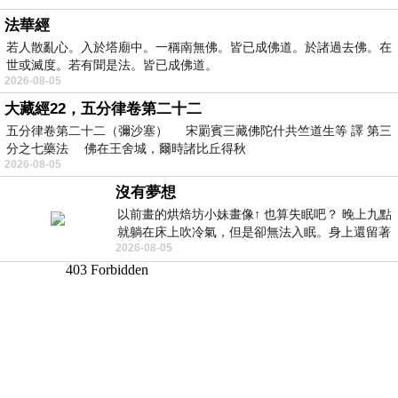
法華經
若人散亂心。入於塔廟中。一稱南無佛。皆已成佛道。於諸過去佛。在
世或滅度。若有聞是法。皆已成佛道。
2026-08-05
大藏經22，五分律卷第二十二
五分律卷第二十二（彌沙塞） 宋罽賓三藏佛陀什共竺道生等 譯 第三
分之七藥法 佛在王舍城，爾時諸比丘得秋
2026-08-05
沒有夢想
以前畫的烘焙坊小妹畫像↑ 也算失眠吧？ 晚上九點
就躺在床上吹冷氣，但是卻無法入眠。身上還留著
2026-08-05
四點多跑的六公里的疲