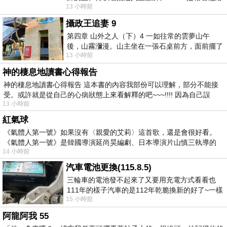
13 小時前
我們開了一條又新又活的路從幔子經過
攝政王追妻 9
第四章 山外之人（下）4 一如往常的雲夢山午
後，山霧瀰漫。山主坐在一張石桌前方，面前擺了
13 小時前
一盤未下完的棋盤，還有一壺茶與兩只冒
神的棲息地讀書心得報告
神的棲息地讀書心得報告 這本書的內容我部份可以理解，部分不能接
受。或許就是從自己的心病狀態上來看解釋的吧~~~!!!! 因為自己誤
13 小時前
紅氣球
《氣體人第一號》如果沒有〈親愛的艾莉〉這首歌，還是會很好看。
《氣體人第一號》是韓國導演延尚昊編劇、日本導演片山慎三執導的
14 小時前
汽車電池更換(115.8.5)
三輪車的電池發不起來了又要用充電方式看看也
111年的樣子汽車的是112年乾脆換新的好了~一樣
15 小時前
在阿炮電池買的漲了一百多塊吧
阿龍阿我 55