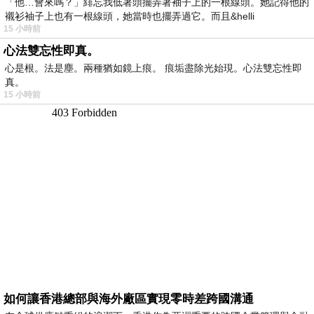
「他…會來嗎？」緋忘我低著頭擺弄著袖子上的一根線頭。她記得他的
襯衫袖子上也有一根線頭，她當時也擺弄過它。而且&helli
15 小時前
心法雙忘性即真。
心是根。法是塵。兩種猶如鏡上痕。 痕垢盡除光始現。心法雙忘性即
真。
15 小時前
如何讓香港總部與海外廠區實現零時差跨國溝通