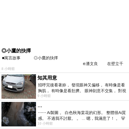
◎小鷹的抉擇
■寓言故事 ◎小鷹的抉擇
⊕潘文良 在壁立千
8 小時前
仞的懸崖上，有一座遮天蔽
知其用意
招呼完後看著妳， 發現眼神又偏移， 有時像是看
胸肌， 有時像是看肚臍。 眼神刻意不交集， 對視
9 小時前
視線不對齊， 讓我很難不
…
⋯⋯ Ai製圖 。 白色秋海棠花的幻形。 整體很Ai質
感。 不過我不討厭。 。 ... 嗯，我滿意了！ 。 🐻
10 小時前
昨中