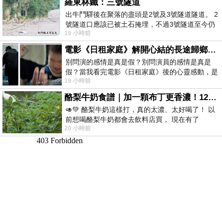
羅東林鐵：三號隧道
出牛鬥驛後在聚落的盡頭是2號及3號隧道隧道。 2
號隧道口應該已被土石掩埋，不過3號隧道至今仍
19 小時前
存在。從台7丙牛鬥橋上往左岸上游方
電影《日租家庭》解開心結的長途歸鄉！能在電影院感受到地理的寬闊和人心的相鄰，真是太棒了！
別問演的感情是真是假？別問演員的感情是真是
假？當我看完電影《日租家庭》後的心靈感動，是
19 小時前
真的。詮釋的情感觸動了人心，就是真情
酪梨牛奶食譜｜加一顆布丁更香濃！120秒完成飲料店級酪梨奶昔｜imami 旗艦豆漿機
🥑💚 酪梨牛奶這樣打，真的太濃、太好喝了！ 以
前想喝酪梨牛奶都會去飲料店買， 現在有了
20 小時前
imami 健康煮藝｜旗艦破壁智慧養生豆漿機，