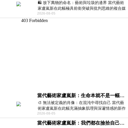
🛍️ 放下萬物的命名：藝術與垃圾的邊界 當代藝術
家盧嵐新在此幅極具前衛突破與批判思維的複合媒
2026-08-05
材新作中，直接將被大眾定義為廢棄物
當代藝術家盧嵐新：生命本就不是一幅能被定義的肖像，在混亂與交疊中拼湊完整的靈魂
🎨 無法被定義的肖像：在混沌中尋找自己 當代藝
術家盧嵐新在此幅充滿抽象肌理與深邃情感的新作
2026-08-05
中，以灰白為基底，交織著塗抹、刮擦與
當代藝術家盧嵐新：我們都在撿拾自己，將散落的情緒與碎片，拼回生命完整的輪廓