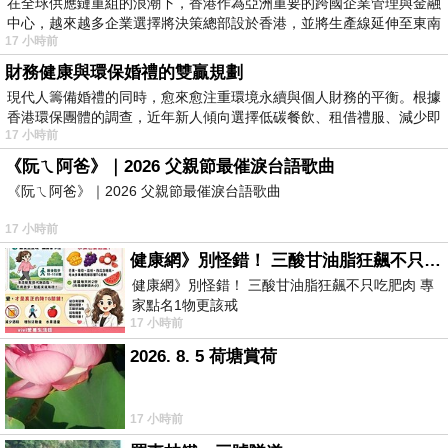
在全球供應鏈重組的浪潮下，香港作為亞洲重要的跨國企業管理與金融
中心，越來越多企業選擇將決策總部設於香港，並將生產線延伸至東南
17 小時前
財務健康與環保婚禮的雙贏規劃
現代人籌備婚禮的同時，愈來愈注重環境永續與個人財務的平衡。根據
香港環保團體的調查，近年新人傾向選擇低碳餐飲、租借禮服、減少即
17 小時前
《阮ㄟ阿爸》｜2026 父親節最催淚台語歌曲
《阮ㄟ阿爸》｜2026 父親節最催淚台語歌曲
17 小時前
健康網》別怪錯！ 三酸甘油脂狂飆不只吃肥肉 專家點名1物更該戒
健康網》別怪錯！ 三酸甘油脂狂飆不只吃肥肉 專
家點名1物更該戒
17 小時前
https://health.ltn.com.tw/article/breakingnews/55
2026. 8. 5 荷塘賞荷
17 小時前