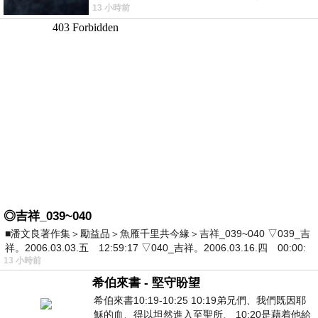
13 小時前
死盯著照片裡的人。那個人確實站在
◎吉祥_039~040
■潘文良著作集＞勵益品＞魚雁千里共今緣＞吉祥_039~040 ▽039_吉
祥。2006.03.03.五 12:59:17 ▽040_吉祥。2006.03.16.四 00:00:
13 小時前
希伯來書 - 堅守盼望
希伯來書10:19-10:25 10:19弟兄們、我們既因耶
穌的血、得以坦然進入至聖所、 10:20是藉着他給