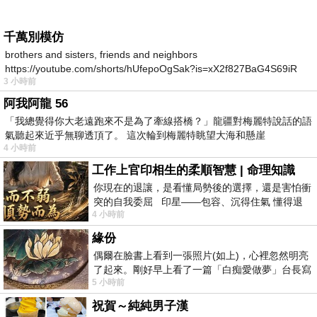
千萬別模仿
brothers and sisters, friends and neighbors
https://youtube.com/shorts/hUfepoOgSak?is=xX2f827BaG4S69iR
3 小時前
https
阿我阿龍 56
「我總覺得你大老遠跑來不是為了牽線搭橋？」龍疆對梅麗特說話的語
氣聽起來近乎無聊透頂了。 這次輪到梅麗特眺望大海和懸崖
4 小時前
工作上官印相生的柔順智慧 | 命理知識
你現在的退讓，是看懂局勢後的選擇，還是害怕衝
突的自我委屈 印星——包容、沉得住氣 懂得退
4 小時前
一步觀察，不會
緣份
偶爾在臉書上看到一張照片(如上)，心裡忽然明亮
了起來。剛好早上看了一篇「白痴愛做夢」台長寫
5 小時前
的貼文，在回顧年輕時瘋狂愛上
祝賀～純純男子漢