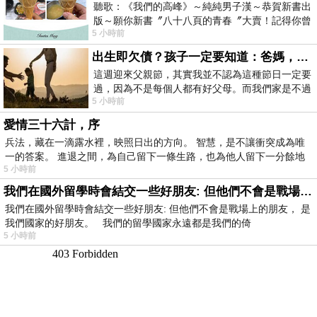
聽歌：《我們的高峰》～純純男子漢～恭賀新書出
版～願你新書〞八十八頁的青春〞大賣！記得你曾
5 小時前
經在我的版留言…「好讚的圖^^感覺大家
出生即欠債？孩子一定要知道：爸媽，其實我不欠你們
這週迎來父親節，其實我並不認為這種節日一定要
過，因為不是每個人都有好父母。而我們家是不過
5 小時前
節的，平時也沒什麼儀式感，生活趨近冷
愛情三十六計，序
兵法，藏在一滴露水裡，映照日出的方向。 智慧，是不讓衝突成為唯
一的答案。 進退之間，為自己留下一條生路，也為他人留下一分餘地
5 小時前
我們在國外留學時會結交一些好朋友: 但他們不會是戰場上的朋友
我們在國外留學時會結交一些好朋友: 但他們不會是戰場上的朋友， 是
我們國家的好朋友。 我們的留學國家永遠都是我們的倚
5 小時前