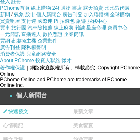
登入
註冊
PChome首頁
線上購物
24h購物
書店
露天拍賣
比比昂代購
新聞
/
氣象
股市
個人新聞台
廣告刊登
加入聯播網
全球購物
買賣租屋
支付連
國際連
Pi 拍錢包
旅遊
服務中心
買車
旅行團
汽車險推薦
線上麻將
雜誌
星座命理
會員中心
一元簡訊
直播達人
數位憑證
企業簡訊
買網址
虛擬主機
企業郵件
廣告刊登
隱私權聲明
消費者保護
兒童網路安全
About PChome
投資人聯絡
徵才
著作權保護
｜網路家庭版權所有、轉載必究
‧Copyright PChome
Online
PChome Online and PChome are trademarks of PChome
Online Inc.
個人新聞台
快速發文
最新文章
心情雜記
美食饗宴
藝文欣賞
旅遊玩家