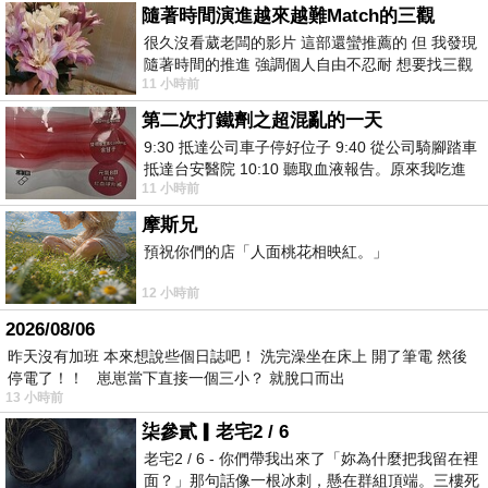
隨著時間演進越來越難Match的三觀
很久沒看葳老闆的影片 這部還蠻推薦的 但 我發現
隨著時間的推進 強調個人自由不忍耐 想要找三觀
11 小時前
接近的不要說對象 連朋友都超
第二次打鐵劑之超混亂的一天
9:30 抵達公司車子停好位子 9:40 從公司騎腳踏車
抵達台安醫院 10:10 聽取血液報告。原來我吃進
11 小時前
去的 B12 彌可保並非沒有吸收而是超
摩斯兄
預祝你們的店「人面桃花相映紅。」
12 小時前
2026/08/06
昨天沒有加班 本來想說些個日誌吧！ 洗完澡坐在床上 開了筆電 然後
停電了！！ 崽崽當下直接一個三小？ 就脫口而出
13 小時前
柒參貳▎老宅2 / 6
老宅2 / 6 - 你們帶我出來了「妳為什麼把我留在裡
面？」那句話像一根冰刺，懸在群組頂端。三樓死