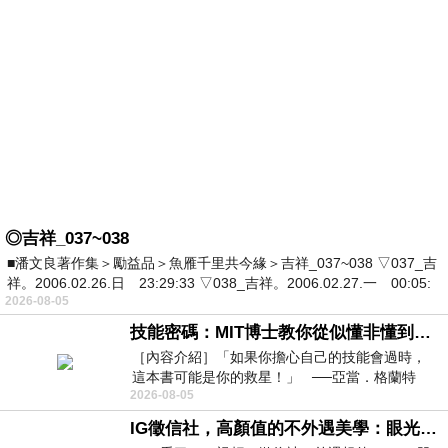
◎吉祥_037~038
■潘文良著作集＞勵益品＞魚雁千里共今緣＞吉祥_037~038 ▽037_吉
祥。2006.02.26.日 23:29:33 ▽038_吉祥。2006.02.27.一 00:05:
2026-08-05
技能密碼：MIT博士教你從似懂非懂到穩定輸出，把專業變事業的職能升級攻略 /麥特．比恩(容錯)
［內容介紹］「如果你擔心自己的技能會過時，
這本書可能是你的救星！」 ──亞當．格蘭特
2026-08-05
（Adam Grant），《
IG徵信社，高顏值的不外遇美學：眼光太高也是一種防禦，為了證明我長得好看，我決定一輩子不外遇！