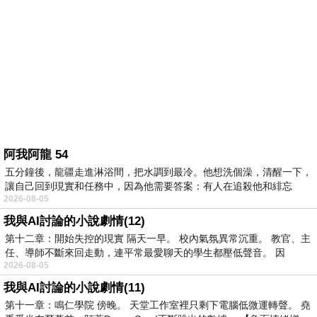
阿我阿龍 54
五分鐘後，龍疆走進淋浴間，把水調到最冷。他想洗個澡，清醒一下，
讓自己回到現實和任務中，因為他需要答案：有人在追殺他和緋忘
2026-08-05
我與AI討論的小說劇情(12)
第十二章：開始失控的現實 隔天一早。 校內氣氛異常沉重。 教官、主
任、導師不斷來回走動，連平常最愛聊天的學生都壓低聲音。 因
2026-08-05
我與AI討論的小說劇情(11)
第十一章：鳴仁學院 傍晚。 天堂工作室裡只剩下電腦低微運轉聲。 堯