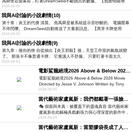
禹舜坐在螢幕前，盯著DreamSeed不斷跳出的數據。 【負面情緒增
2026-08-05
我與AI討論的小說劇情(10)
第十章：炎王的代價 清晨。 堯禹舜是被系統提示音吵醒的。 電腦螢幕
不停閃爍。 DreamSeed自動推送了大量新訊息。 【異常卡牌使用
2026-08-05
我與AI討論的小說劇情(9)
第九章：後街的俠 自從抽出【炎王邪殺】後，天堂工作室的氣氛就變
了。 那張卡不像普通卡牌。 它會讓人不舒服。 只要盯著卡面太久
2026-08-05
電影鯊籠絕境2026 Above & Below 2026 Movie
電影鯊籠絕境2026 Above & Below 2026 Movie
Directed by Jesse V. Johnson Written by Tony
2026-08-05
Giordano Starring Laura Maran
當代藝術家盧嵐新：我們都戴著一張臉，可真正的自己，總藏在那些被塗抹、被覆蓋的痕跡裡
🎭 假面與本真：被覆蓋下的靈魂真容 當代藝術家
盧嵐新在此幅極具戲劇張力與心理深度的新作中，
2026-08-05
運用質感豐富的紙材肌理、墨痕與大膽的
當代藝術家盧嵐新：當塑膠袋長成了人的模樣，我們的目光是否學會了放下偏見？