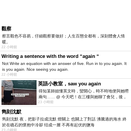
觀察
察言觀色不容易，仔細觀察要做好；人生百態全都有，深刻體會人情
暖。
22 小時前
Writing a sentence with the word “again “
Not Write an equation with an answer of five. Run in to you again. It
is you again. Nice seeing you again.
22 小時前
英語小教室，saw you again
得知某師姐懂英文時，蠻開心，時不時地便與她嘮
兩句…… @ 今天吧！在三樓與她聊了會兒，後，
23 小時前
下二樓居然又撞到她，於是
雋刻沈默
雋刻沈默 夜，把影子拉成沈默 燈關上 也關上了對話 沸騰過的海水 終
於在礁石的懷抱中冷卻 结成一層 不再有起伏的鹽海
23 小時前