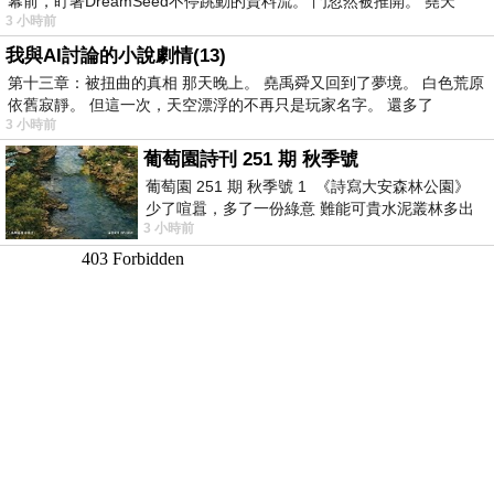
幕前，盯著DreamSeed不停跳動的資料流。 門忽然被推開。 堯天
3 小時前
我與AI討論的小說劇情(13)
第十三章：被扭曲的真相 那天晚上。 堯禹舜又回到了夢境。 白色荒原
依舊寂靜。 但這一次，天空漂浮的不再只是玩家名字。 還多了
3 小時前
葡萄園詩刊 251 期 秋季號
葡萄園 251 期 秋季號 1 《詩寫大安森林公園》
少了喧囂，多了一份綠意 難能可貴水泥叢林多出
3 小時前
一