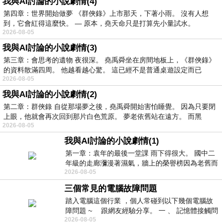
我與AI討論的小說劇情(4)
第四章：世界開始做夢 《群俠錄》上市那天，下著小雨。 沒有人想
到，它會紅得這麼快。 — 原本，堯天命只是打算先小量試水。
2026-08-05
我與AI討論的小說劇情(3)
第三章：會思考的遺物 夜很深。 堯禹舜坐在房間地板上，《群俠錄》
的資料散滿四周。 他越看越心驚。 這已經不是普通桌遊設定而已
2026-08-05
我與AI討論的小說劇情(2)
第二章：群俠錄 自從那場夢之後，堯禹舜開始害怕睡覺。 因為只要閉
上眼，他就會再次回到那片白色荒原。 夢老依舊站在遠方。 而黑
2026-08-05
我與AI討論的小說劇情(1)
第一章：袁年的最後一堂課 雨下得很大。 國中二
年級的走廊瀰漫著濕氣，牆上的榮譽榜因為老舊而
2026-08-05
微微捲起。 堯禹舜站在辦公室外，手
三個常見的電腦故障問題
踏入電腦這個行業 ，個人常碰到以下幾個電腦故
障問題 ~ 跟網友經驗分享。 一 、 記憶體接觸問
2026-08-05
題 : 記憶體即