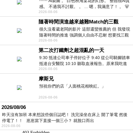
⋯⋯ Ai製圖 。 白色秋海棠花的幻形。 整體很Ai質
感。 不過我不討厭。 。 ... 嗯，我滿意了！ 。 🐻
2026-08-06
昨中
隨著時間演進越來越難Match的三觀
很久沒看葳老闆的影片 這部還蠻推薦的 但 我發現
隨著時間的推進 強調個人自由不忍耐 想要找三觀
2026-08-06
接近的不要說對象 連朋友都超
第二次打鐵劑之超混亂的一天
9:30 抵達公司車子停好位子 9:40 從公司騎腳踏車
抵達台安醫院 10:10 聽取血液報告。原來我吃進
2026-08-06
去的 B12 彌可保並非沒有吸收而是超
摩斯兄
預祝你們的店「人面桃花相映紅。」
2026-08-06
2026/08/06
昨天沒有加班 本來想說些個日誌吧！ 洗完澡坐在床上 開了筆電 然後
停電了！！ 崽崽當下直接一個三小？ 就脫口而出
2026-08-06