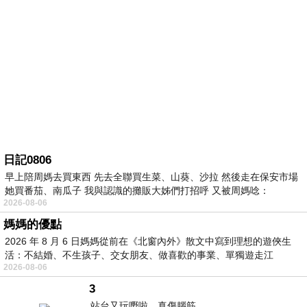
日記0806
早上陪周媽去買東西 先去全聯買生菜、山葵、沙拉 然後走在保安市場
她買番茄、南瓜子 我與認識的攤販大姊們打招呼 又被周媽唸：
2026-08-06
媽媽的優點
2026 年 8 月 6 日媽媽從前在《北窗內外》散文中寫到理想的遊俠生
活：不結婚、不生孩子、交女朋友、做喜歡的事業、單獨遊走江
2026-08-06
湖⋯⋯，
3
站台又玩嘢啦。真傷腦筋。