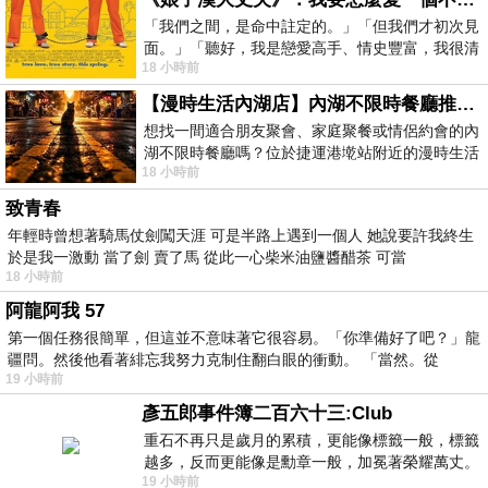
「我們之間，是命中註定的。」「但我們才初次見
面。」「聽好，我是戀愛高手、情史豐富，我很清
18 小時前
楚這種感覺，你我之間的那種感覺，現
【漫時生活內湖店】內湖不限時餐廳推薦｜捷運港墘站美食，聚餐、約會、家庭聚會首選，正餐甜點一次滿足
想找一間適合朋友聚會、家庭聚餐或情侶約會的內
湖不限時餐廳嗎？位於捷運港墘站附近的漫時生活
18 小時前
內湖店，從捷運站步行約4分鐘即可抵
致青春
年輕時曾想著騎馬仗劍闖天涯 可是半路上遇到一個人 她說要許我終生
於是我一激動 當了劍 賣了馬 從此一心柴米油鹽醬醋茶 可當
18 小時前
阿龍阿我 57
第一個任務很簡單，但這並不意味著它很容易。「你準備好了吧？」龍
疆問。然後他看著緋忘我努力克制住翻白眼的衝動。 「當然。從
19 小時前
彥五郎事件簿二百六十三:Club
重石不再只是歲月的累積，更能像標籤一般，標籤
越多，反而更能像是勳章一般，加冕著榮耀萬丈。
19 小時前
習慣一如縱容，成了再難輕輕放下的罪證