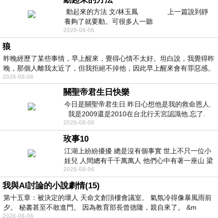
動起來的方法 文/林玉鳳 上一篇說到靜
養夠了就要動。可很多人一聽
2026-08-06
狼
昨晚經歷了某些事情，早上醒來，覺得心情不太好。坦白說，我覺得昨
晚，那個人離我太近了，但我拒絕不掉他，因此早上醒來會有罪惡感。
2026-08-06
關聖帝君生日快樂
今日是關聖帝君生日.昨日心想他是我的救命恩人.
我是2009還是2010在台北行天宮認識他.忘了.
2026-08-06
一個奇摩交友的網友學
玫事10
江湖上紛紛擾擾 總是沒有個事實 世上不只一位小
娃兒 人間總有千千萬萬人 他們心中有著一座山 梁
2026-08-06
山佛山泰華衡恆嵩 一山之高
我與AI討論的小說劇情(15)
第十五章：被決定的壞人 天命文創頂樓會議室。 氣氛冷得像暴風雨前
夕。 秘書甚至不敢進門。 因為教育部長曾德隆，親自來了。 &m
2026-08-06