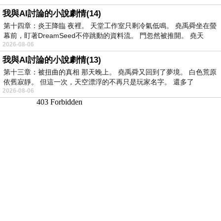
我與AI討論的小說劇情(14)
第十四章：炎王降臨 夜裡。 天堂工作室只剩冷氣低鳴。 堯禹舜坐在螢
幕前，盯著DreamSeed不停跳動的資料流。 門忽然被推開。 堯天
2026-08-06
我與AI討論的小說劇情(13)
第十三章：被扭曲的真相 那天晚上。 堯禹舜又回到了夢境。 白色荒原
依舊寂靜。 但這一次，天空漂浮的不再只是玩家名字。 還多了
2026-08-06