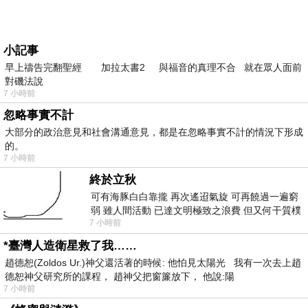
小記事
早上禱告完翻聖經 加拉太書2 與福音的真理不合 就在眾人面前
對磯法說
7 小時前
忽略事實不計
大部分的政治意見和社會溝通意見，都是在忽略事實不計的情況下形成
的。
7 小時前
終於立秋
可有海豚白白靠攏 再次遙迢氣旋 可再饒過一遍窮
弱 雖人間活動 已達文明極致之浪費 但又何干質樸
7 小時前
者 只能白白陪葬
*臺灣人造衛星救了我……
趙德恕(Zoldos Ur.)神父還活著的時候: 他怕見太陽光 我有一次去上趙
德恕神父研究所的課程， 趙神父把窗簾放下， 他說:陽
7 小時前