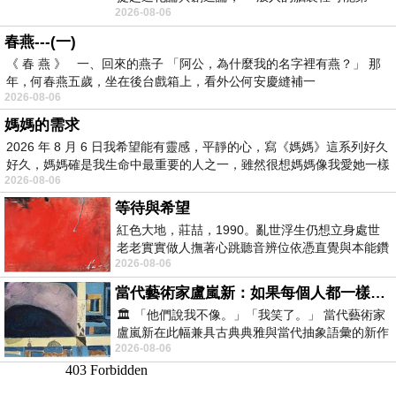
2026-08-06
時間就有「 進化論很科
春燕---(一)
《 春 燕 》 一、回來的燕子 「阿公，為什麼我的名字裡有燕？」 那
年，何春燕五歲，坐在後台戲箱上，看外公何安慶縫補一
2026-08-06
媽媽的需求
2026 年 8 月 6 日我希望能有靈感，平靜的心，寫《媽媽》這系列好久
好久，媽媽確是我生命中最重要的人之一，雖然很想媽媽像我愛她一樣
2026-08-06
等待與希望
紅色大地，莊喆，1990。亂世浮生仍想立身處世
老老實實做人撫著心跳聽音辨位依憑直覺與本能鑽
2026-08-06
向裂隙的亮處探索另一個心聲另一個共鳴的
當代藝術家盧嵐新：如果每個人都一樣，這世界該有多無聊？
🏛️ 「他們說我不像。」「我笑了。」 當代藝術家
盧嵐新在此幅兼具古典典雅與當代抽象語彙的新作
2026-08-06
中，以沈靜的藍色空間為背景，描繪了