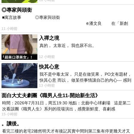
不是我的工作啊。 真
◎專家與頭銜
■寓言故事 ◎專家與頭銜
⊕潘文良 在「新創
11 小時前
之谷」裡——
入禪之境
真的， 太靠近， 我也尿不出。
12 小時前
快其心意
我不是中毒太深， 只是在做笑果， PO文有題材，
快其心意 而以， 做某些事情讓自己的內心--- 感到
13 小時前
愉快。
面白大丈夫劇團《職男人生11-開始新生活》
時間：2026年7月31日，周五19:30 地點：北藝中心球劇場 這是第二
次看該團《職男人生》系列的現場演出，感覺新鮮度、喜劇感
15 小時前
。讀後。
看完三樓的老宅2雖然明天才有後記其實中間到第三集有停更幾天才又