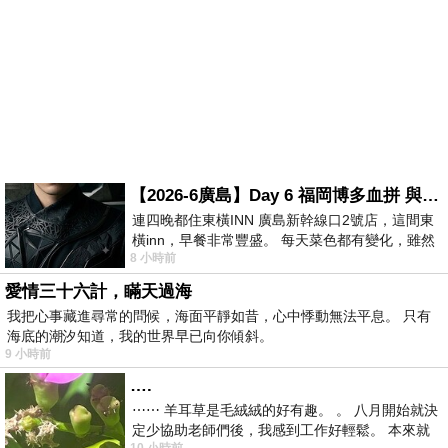
【2026-6廣島】Day 6 福岡博多血拼 與機場接送少年司機深夜對談
連四晚都住東橫INN 廣島新幹線口2號店，這間東
橫inn，早餐非常豐盛。 每天菜色都有變化，雖然
8 小時前
看到工作人員拿出料理包加熱，但
愛情三十六計，瞞天過海
我把心事藏進尋常的問候，海面平靜如昔，心中悸動無法平息。 只有
海底的潮汐知道，我的世界早已向你傾斜。
9 小時前
….
⋯⋯ 羊耳草是毛絨絨的好有趣。 。 八月開始就決
定少協助老師們後，我感到工作好輕鬆。 本來就
10 小時前