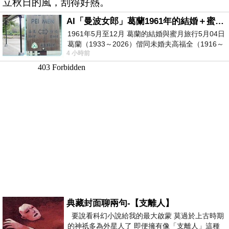
立秋日的風，刮得好熱。
AI「曼波女郎」葛蘭1961年的結婚＋蜜月旅行 #戀上老電影 #葛蘭 #粟子
1961年5月至12月 葛蘭的結婚與蜜月旅行5月04日
葛蘭（1933～2026）偕同未婚夫高福全（1916～
4 小時前
2004）乘郵輪赴倫敦6月15日於英國倫敦St.S
典藏封面聊兩句-【支離人】
要說看科幻小說給我的最大啟蒙 莫過於上古時期
的神祇多為外星人了 即便擁有像「支離人」這種