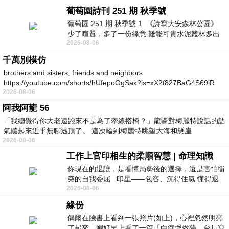
葡萄園詩刊 251 期 秋季號
葡萄園 251 期 秋季號 1 《詩寫大安森林公園》
少了喧囂，多了一份綠意 難能可貴水泥叢林多出
2026-08-06
一
千萬別模仿
brothers and sisters, friends and neighbors
https://youtube.com/shorts/hUfepoOgSak?is=xX2f827BaG4S69iR
2026-08-06
https
阿我阿龍 56
「我總覺得你大老遠跑來不是為了牽線搭橋？」龍疆對梅麗特說話的語
氣聽起來近乎無聊透頂了。 這次輪到梅麗特眺望大海和懸崖
2026-08-06
工作上官印相生的柔順智慧 | 命理知識
你現在的退讓，是看懂局勢後的選擇，還是害怕衝
突的自我委屈 印星——包容、沉得住氣 懂得退
2026-08-06
一步觀察，不會
緣份
偶爾在臉書上看到一張照片(如上)，心裡忽然明亮
了起來。剛好早上看了一篇「白痴愛做夢」台長寫