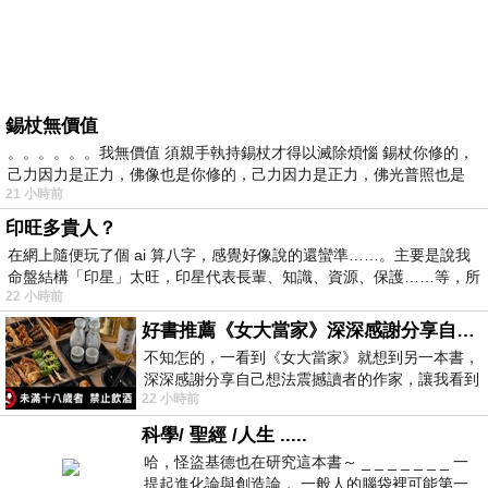
錫杖無價值
。。。。。。我無價值 須親手執持錫杖才得以滅除煩惱 錫杖你修的，
己力因力是正力，佛像也是你修的，己力因力是正力，佛光普照也是
21 小時前
印旺多貴人？
在網上隨便玩了個 ai 算八字，感覺好像說的還蠻準……。主要是說我
命盤結構「印星」太旺，印星代表長輩、知識、資源、保護……等，所
22 小時前
好書推薦《女大當家》深深感謝分享自己想法震撼讀者的作家，讓我看到不同樣貌的家庭！
不知怎的，一看到《女大當家》就想到另一本書，
深深感謝分享自己想法震撼讀者的作家，讓我看到
22 小時前
不同樣貌的家庭！ 《女大
科學/ 聖經 /人生 .....
哈，怪盜基德也在研究這本書～ _ _ _ _ _ _ _ 一
提起進化論與創造論， 一般人的腦袋裡可能第一