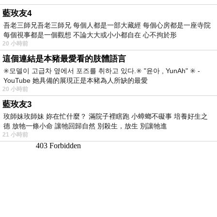
藍玫友4
吾老三師兄吾老三師兄 每個人都是一部大藏經 每個心房都是一座寺院
每個視事都是一個觀想 不論大大或小小都自在 心不拘於形
20 小時前
這個連結是本豬最愛看的肢體語言
✳️모델이 고급차 옆에서 포즈를 취하고 있다.✳️ "윤아 , YunAh" ✳️ -
YouTube 她具備的展現正是本豬為人所缺的最愛
20 小時前
藍玫友3
玫師妹玫師妹 妳在忙什麼？ 滿院子裡瞎跑 小蟑螂不礙事 培養好生之
德 放牠一條小命 讓牠回歸自然 別殺生，放生 別讓牠進
21 小時前