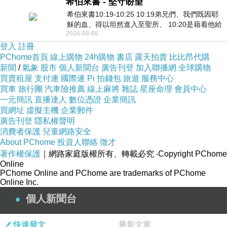
希伯來書 - 堅守盼望
希伯來書10:19-10:25 10:19弟兄們、我們既因耶
穌的血、得以坦然進入至聖所、 10:20是藉着他給
2026-08-06
我們開了一條又新又活的路從幔子經過
登入
註冊
PChome首頁
線上購物
24h購物
書店
露天拍賣
比比昂代購
新聞
/
氣象
股市
個人新聞台
廣告刊登
加入聯播網
全球購物
買賣租屋
支付連
國際連
Pi 拍錢包
旅遊
服務中心
買車
旅行團
汽車險推薦
線上麻將
雜誌
星座命理
會員中心
一元簡訊
直播達人
數位憑證
企業簡訊
買網址
虛擬主機
企業郵件
廣告刊登
隱私權聲明
消費者保護
兒童網路安全
About PChome
投資人聯絡
徵才
著作權保護
｜網路家庭版權所有、轉載必究
‧Copyright PChome
Online
PChome Online and PChome are trademarks of PChome
Online Inc.
個人新聞台
快速發文
最新文章