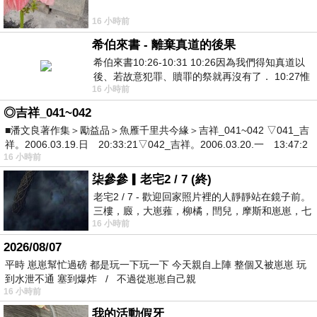
16 小時前
希伯來書 - 離棄真道的後果
希伯來書10:26-10:31 10:26因為我們得知真道以
後、若故意犯罪、贖罪的祭就再沒有了． 10:27惟
16 小時前
有戰懼等候審判和那燒滅眾敵人的烈火
◎吉祥_041~042
■潘文良著作集＞勵益品＞魚雁千里共今緣＞吉祥_041~042 ▽041_吉
祥。2006.03.19.日 20:33:21▽042_吉祥。2006.03.20.一 13:47:2
16 小時前
柒參參▎老宅2 / 7 (終)
老宅2 / 7 - 歡迎回家照片裡的人靜靜站在鏡子前。
三樓，廄，大崽蕥，柳橘，閆兒，摩斯和崽崽，七
16 小時前
個人整整齊齊地站在鏡框之外，如同
2026/08/07
平時 崽崽幫忙過磅 都是玩一下玩一下 今天親自上陣 整個又被崽崽 玩
到水泄不通 塞到爆炸 / 不過從崽崽自己親
16 小時前
我的活動假牙