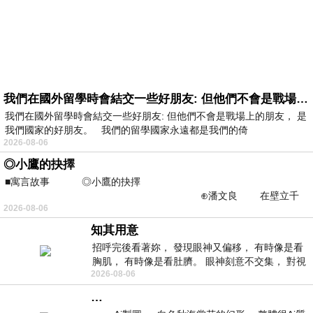
我們在國外留學時會結交一些好朋友: 但他們不會是戰場上的朋友
我們在國外留學時會結交一些好朋友: 但他們不會是戰場上的朋友， 是
我們國家的好朋友。 我們的留學國家永遠都是我們的倚
2026-08-06
◎小鷹的抉擇
■寓言故事 ◎小鷹的抉擇
⊕潘文良 在壁立千
2026-08-06
仞的懸崖上，有一座遮天蔽
知其用意
招呼完後看著妳， 發現眼神又偏移， 有時像是看
胸肌， 有時像是看肚臍。 眼神刻意不交集， 對視
2026-08-06
視線不對齊， 讓我很難不
…