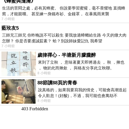
《蜂蜜與漣漪》
生活的苦悶之處，必有其蜂蜜。 你說要學習蜜獾，毫不畏懼地 直搗蜂
窩，才能親嚐。 甚至練一身鐵布衫、金鐘罩， 在暴風雨來襲
7 小時前
藍玫友5
三師兄三師兄 你昨晚說不可以殺生 要我放過蟑螂給生路 今天的燉大肉
怎辦？ 你是否要虔誠茹素？ 蛤？別說師妹愛記仇 我希望
7 小時前
歲律禪心 - 半塘新月朦朧醉
來到了立秋 ， 意味著夏天即將過去 ， 秋 ，揪也
， 物於此而揪歛 ， 與格友分享此立秋聯。
8 小時前
88節讀88頁的青春
說真格的，如果我要寫我的情史，可能會高潮迭起
令人歎息！(好酸)，不過，我可能也會萬劫不
8 小時前
復...，每天跪鍵盤還是被判了花心的罪