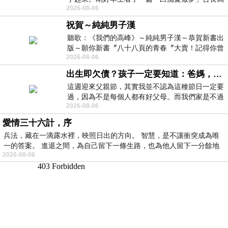
2026-08-06
的貼文，在回顧年輕時瘋狂愛上
祝賀～純純男子漢
聽歌：《我們的高峰》～純純男子漢～恭賀新書出
版～願你新書〞八十八頁的青春〞大賣！記得你曾
2026-08-06
經在我的版留言…「好讚的圖^^感覺大家
出生即欠債？孩子一定要知道：爸媽，其實我不欠你們
這週迎來父親節，其實我並不認為這種節日一定要
過，因為不是每個人都有好父母。而我們家是不過
2026-08-06
節的，平時也沒什麼儀式感，生活趨近冷
愛情三十六計，序
兵法，藏在一滴露水裡，映照日出的方向。 智慧，是不讓衝突成為唯
一的答案。 進退之間，為自己留下一條生路，也為他人留下一分餘地
2026-08-06