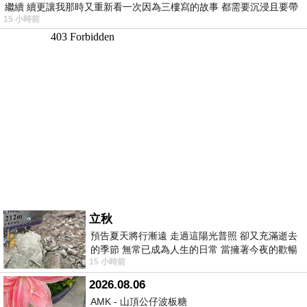
繼續 續更讓我那時又重新看一次因為三樓寫的故事 都需要沉浸且要帶
15 小時前
有
立秋
預告夏天將行漸遠 走過這陽光普照 卻又充滿逝去
的季節 無常已成為人生的日常 當擁著今夜的歡暢
15 小時前
舒心 轉眼驟成昨日 而明晨 太陽
2026.08.06
AMK - 山頂公仔波板糖