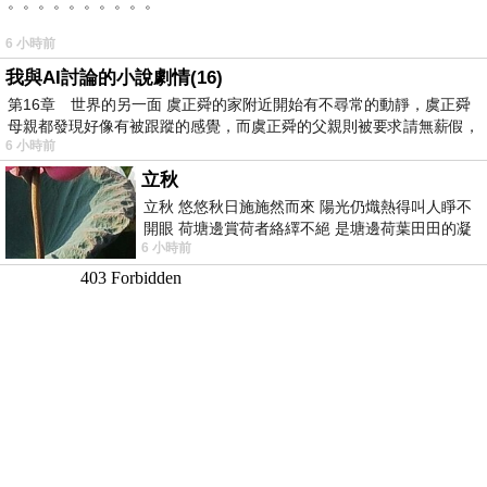
。。。。。。。。。。
6 小時前
我與AI討論的小說劇情(16)
第16章 世界的另一面 虞正舜的家附近開始有不尋常的動靜，虞正舜
母親都發現好像有被跟蹤的感覺，而虞正舜的父親則被要求請無薪假，
6 小時前
立秋
立秋 悠悠秋日施施然而來 陽光仍熾熱得叫人睜不
開眼 荷塘邊賞荷者絡繹不絕 是塘邊荷葉田田的凝
6 小時前
望 風中飄逸的是映日荷花別樣紅