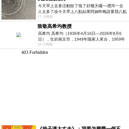
今天早上去拿活動假了拖了好幾天囉~~禮拜一去
人太多了改今天早上八點結果阿姊昨晚說要我八點
17 小時前
去西螺農會~回到莿桐都8點半多了
致敬高希均教授
高希均 高希均（1936年4月16日—2026年8月6
日），生於南京市，1949年隨家人來台，1959年
18 小時前
赴美深造並取得經濟發展博士學位。曾任
《娘子漢大丈夫》：我要怎麼愛一個不存在的人？