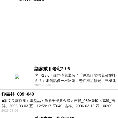
柒參貳▎老宅2 / 6
老宅2 / 6 - 你們帶我出來了「妳為什麼把我留在裡
面？」那句話像一根冰刺，懸在群組頂端。三樓死
2026-08-06
死盯著照片裡的人。那個人確實站在
◎吉祥_039~040
■潘文良著作集＞勵益品＞魚雁千里共今緣＞吉祥_039~040 ▽039_吉
祥。2006.03.03.五 12:59:17 ▽040_吉祥。2006.03.16.四 00:00:
2026-08-06