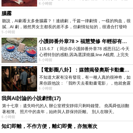
4 小時前
驚世駭俗的神通法門 也未必讀
腦霧
聽說，AI劇看太多會腦霧？！連續劇，千篇一律劇情，一樣的狗血，很
膩...AI 劇，雖然男女主都長的差不多，但劇情短短的，很適合打發時
5 小時前
小護師番外章78 > 福慧雙修 年輕卻有個老靈魂 ㄑ金剛經〉podcast
115.6.7 ( 同步存小護師番外章78 感恩日記-今天
心裡特別的感動,因為選課燒腦,line A梳爬, 上完失
5 小時前
智課的她,特來傾
【電影圈八卦】：媒體揭發奧斯卡動畫項目投票醜聞！好萊塢為什麼看不起動畫電影？
不知道大家有沒有發現，有一種人真的很神奇，如
果你跟他說：「我昨天去看動畫電影」，他就會露
6 小時前
出一種慈祥的微笑，然後問你是不是陪小
我與AI討論的小說劇情(17)
第十七章：遺失時代的人 辦公室裡安靜得只剩時鐘聲。 堯禹舜低頭翻
著相簿。 照片中的袁年，始終與人群保持距離。 別人在聊天。
6 小時前
知幻即離，不作方便，離幻即覺，亦無漸次