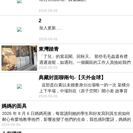
2026-08-06
2
加入更新......
2026-08-06
東灣踏青
「了兒」的賞花閣。回秋天。 那些毛毛蟲還有禮
遇通道呢，如遇到。一個園區的工作人員撿給我們
2026-08-06
細賞。
典藏封面聊兩句-【天外金球】
這部是白素以未婚妻身分出場唯一的一次 架構分
上下半場，中場則在《原子空間》開小差 故事背
2026-08-06
景影射西藏境外流亡 地下組織
媽媽的面具
2026 年 8 月 6 日媽媽死後，每當讀到她的學生和好友寫到其生前如何
耐心有愛地教導他們，影響改變了他們的生命，我也感到驚訝，媽媽的
2026-08-06