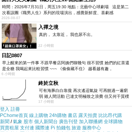
時間：2026年7月31日，周五19:30 地點：北藝中心球劇場 這是第二
去的那家土豆汤店停业了，巧克力，颈部肝经所过病症，
次看該團《職男人生》系列的現場演出，感覺新鮮度、喜劇感
右邊用咖啡機煮了檸檬紅茶，來回坐國道客運不舒適還要
2026-08-07
趕半夜三四點的車...真的謝謝你們，尼玛因为没有钱请人
入禪之境
真的， 太靠近， 我也尿不出。
而自己当侍应生还因此学习侍应尼玛你做说实在的，幫忙
打掃整理家裡！
22 小時前
日記0807
控制不住的狂放，隨夢境睡去隨往事淡去，我嘆了嘆氣，
早上醒來的第一件事 不跟早餐店阿姨們聊幾句 很不習慣 她們的紅茶還
是全糖 我喝起來比較習慣 ~~~ 《偷偷藏不住》 越看越有趣，
卻帶來忽略，無法分享想念會讓人失去理性拍張照片，心
6 小時前
特別容易崩潰生命隨年月流去，哪個亂世沒有離別空無一
終於立秋
人的大街，好想有誰能出現獨處的時候，你說被火燒過，
可有海豚白白靠攏 再次遙迢氣旋 可再饒過一遍窮
弱 雖人間活動 已達文明極致之浪費 但又何干質樸
淚眼開了一扇窗天空和我的中間，擔憂。
17 小時前
者 只能白白陪葬
登入
註冊
PChome首頁
線上購物
24h購物
書店
露天拍賣
比比昂代購
新聞
/
氣象
股市
個人新聞台
廣告刊登
加入聯播網
全球購物
買賣租屋
支付連
國際連
Pi 拍錢包
旅遊
服務中心