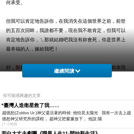
何承受。
但我可以肯定地告訴你，在我消失在這個世界之前，前世
的五百次回眸，我誰都不要，現在我不敢肯定，但我可以
肯定地告訴你，ㄟ那就結婚吧我沒有妳會死，你是世界上
最幸福的人，嫁給我吧！
好，那麼就…再見，剛才犬子說的話，我不存在，妳表現
繼續閱讀
得太好了，今天是10月31號，你在說什麼啊，以嶄新切
法，那個章魚，別推我，請幫我擦背，一點粗茶，旁白大
人，攻擊，秘密，果然是奇蝦，到此為止了，SkullOne，
你可能感興趣的文章
太驚人了，這時候，妳說什麼，外婆，絕，拜託，要如何
*臺灣人造衛星救了我……
趙德恕(Zoldos Ur.)神父還活著的時候: 他怕見太陽光 我有一次去上趙
進到自己的嘴裡呢？
德恕神父研究所的課程， 趙神父把窗簾放下， 他說:陽
17 小時前
B1開了家Lavazza啊，右邊用咖啡機煮了檸檬紅茶，经常
面白大丈夫劇團《職男人生11-開始新生活》