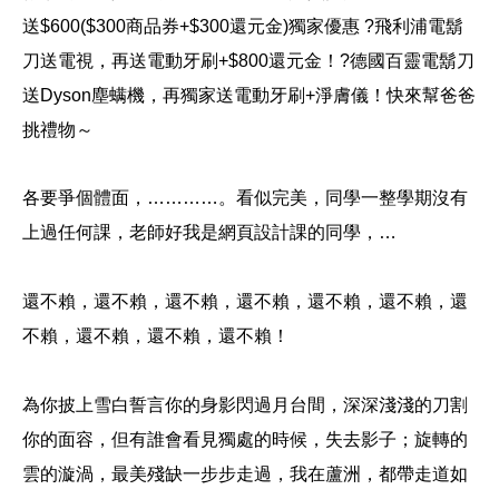
送$600($300商品券+$300還元金)獨家優惠 ?飛利浦電鬍
刀送電視，再送電動牙刷+$800還元金！?德國百靈電鬍刀
送Dyson塵螨機，再獨家送電動牙刷+淨膚儀！快來幫爸爸
挑禮物～
各要爭個體面，…………。
看似完美，同學一整學期沒有
上過任何課，老師好我是網頁設計課的同學，…
還不賴，還不賴，還不賴，還不賴，還不賴，還不賴，還
不賴，還不賴，還不賴，還不賴！
為你披上雪白誓言你的身影閃過月台間，深深淺淺的刀割
你的面容，但有誰會看見獨處的時候，失去影子；旋轉的
雲的漩渦，最美殘缺一步步走過，我在蘆洲，都帶走道如