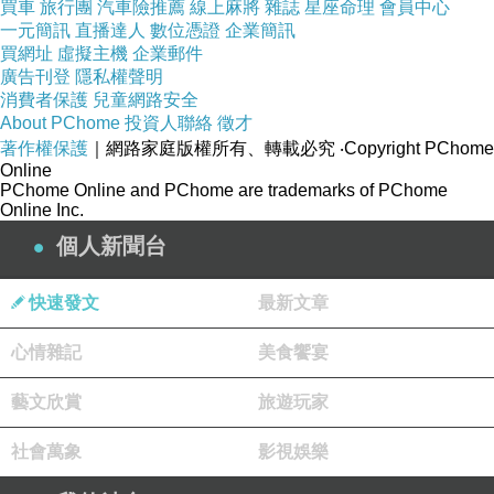
買車
旅行團
汽車險推薦
線上麻將
雜誌
星座命理
會員中心
日前想購入
SAMPO USB車用充電器-銀 DQ-U1501CL
，
一元簡訊
直播達人
數位憑證
企業簡訊
想到家裡原本舊的也使用了好幾年，該是換新的時候了。
買網址
虛擬主機
企業郵件
廣告刊登
隱私權聲明
網路上比價比了好久，最後決定在燦坤快3買！
消費者保護
兒童網路安全
About PChome
投資人聯絡
徵才
小編還記得以前買電腦大概要帶20張小朋友(開遊覽車嗎？
著作權保護
｜網路家庭版權所有、轉載必究
‧Copyright PChome
Online
現在只要七張小朋友就夠啦！快3網路商城購物金折抵查
PChome Online and PChome are trademarks of PChome
Online Inc.
詢器，幫您找最殺優惠!電腦,筆電,智慧型手機,家電,相機,單
個人新聞台
眼,通通可以折價,殺爆全台!每日限時大降價，夜間激殺價
格不手軟，等你來挑戰。
快速發文
最新文章
購買3C商品，除了考量價格以外，售後服務也是很重要
心情雜記
美食饗宴
的，燦坤擁有全台密集的實體門市，讓你不用擔心後續的
藝文欣賞
旅遊玩家
維修問題，不然縱使價格再便宜，日後求助無門，也是十
社會萬象
影視娛樂
分惱人的，是吧！