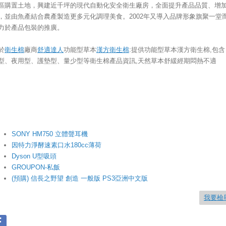
區購置土地，興建近千坪的現代自動化安全衛生廠房，全面提升產品品質、增
，並由魚產結合農產製造更多元化調理美食。2002年又導入品牌形象旗聚一堂
力於產品包裝的推廣。
於
衛生棉
廠商
舒適達人
功能型草本
漢方衛生棉
:提供功能型草本漢方衛生棉,包含
型、夜用型、護墊型、量少型等衛生棉產品資訊,天然草本舒緩經期悶熱不適
SONY HM750 立體聲耳機
因特力淨酵速素口水180cc薄荷
Dyson U型吸頭
GROUPON-私飯
(預購) 信長之野望 創造 一般版 PS3亞洲中文版
我要檢