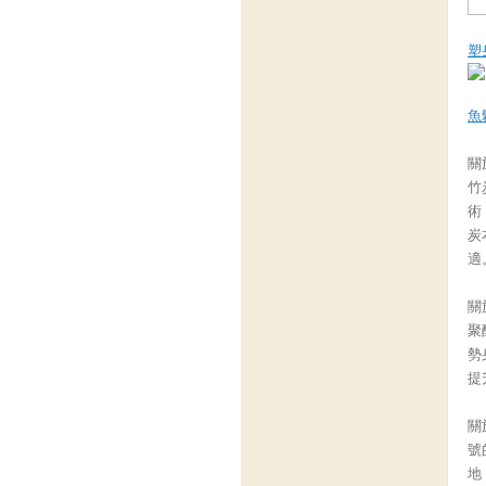
塑
魚
關
竹
術
炭
適
關
聚
勢
提
關
號
地