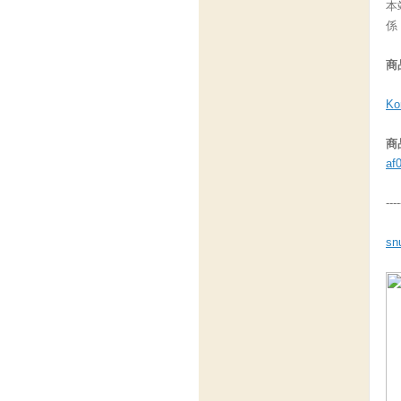
本
係
商
Ko
商
af
----
sn