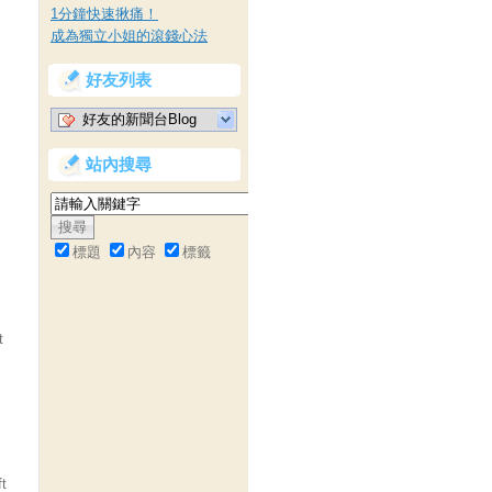
1分鐘快速揪痛！
成為獨立小姐的滾錢心法
好友列表
好友的新聞台Blog
站內搜尋
標題
內容
標籤
t
ft