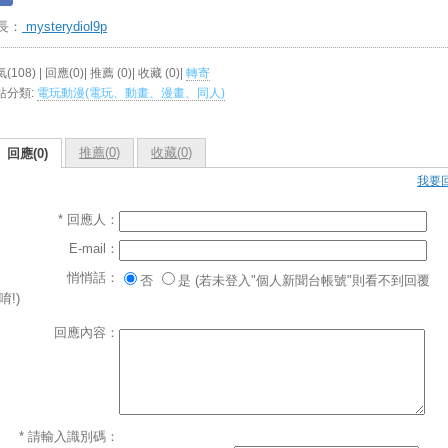
長：
mysterydiol9p
(108) | 回應(0)| 推薦 (
0
)| 收藏 (
0
)|
轉寄
站分類:
電玩動漫(電玩、動畫、漫畫、同人)
推薦(
0
)
收藏(
0
)
回應(0)
我要
* 回應人：
E-mail：
悄悄話：
否
是 (若未登入"個人新聞台帳號"則看不到回覆
唷!)
回應內容：
* 請輸入識別碼：