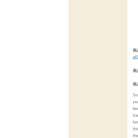
商
af
商
商
So
ye
bec
tr
fe
th
th