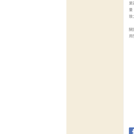
業
量
致
關
用