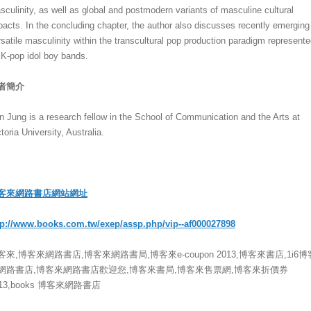
sculinity, as well as global and postmodern variants of masculine cultural
pacts. In the concluding chapter, the author also discusses recently emerging
rsatile masculinity within the transcultural pop production paradigm represent
 K-pop idol boy bands.
者簡介
n Jung is a research fellow in the School of Communication and the Arts at
toria University, Australia.
客來網路書店網站網址
tp://www.books.com.tw/exep/assp.php/vip--af000027898
客來,博客來網路書店,博客來網路書局,博客來e-coupon 2013,博客來書店,1i6博
網路書店,博客來網路書店歡迎您,博客來書局,博客來售票網,博客來折價券
013,books 博客來網路書店