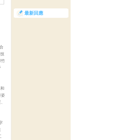
最新回應
合
米技
揮竹
舒
龍和
整姿
暖、
字
道
工