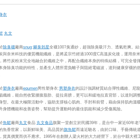
身衣
鬆
丸文
於
除臭襪
廠商
snug
:
腳臭剋星
全襪100?臭通紗，超強除臭吸汗力、透氣乾爽。結
炭與奈米科技的優質機能纖維，是將孟宗竹經過1000度C高溫炭化後，運用奈
，將竹炭粉末完全地融合於纖維之中，再配合纖維本身的特殊結構，可完全發
本身除臭功能的特性，並產生人體所需負離子與阻絕電磁波，達到健康穿襪的
。
於
塑身衣
廠商
equmen
男性塑身衣:
男塑身衣
的設計強調材質結合彈性纖維、尼
酯纖維，能自然收緊腰腹脂肪、提拉肩膀，更可以和緩地拉直背部，以達到調
身型。在最大極限活動中，協助支撐核心肌肉、手肘和前臂，藉由保持肌肉溫
升身體機能和改善姿勢，幫助提升運動時的最佳肌能和減少受傷風險。
於
魚鬆
廠商
丸文
食品:
丸文食品
旗聚一堂創立於民國39年，是台中一家近60年老
的魚香世家，以新鮮味美、高品質的
旗魚鬆
而遠近馳名，由於口味、手藝傳統
，貨真價實而供不應求。1995年在創辦人梁火村的大力經營下，於台中縣大裡