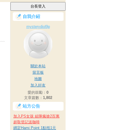
自我介紹
mysterydiol9p
關於本站
留言板
地圖
加入好友
愛的鼓勵：
0
文章篇數：
1,802
站方公告
加入PS女孩 組隊瘋搶2百萬
超取登記送咖啡
綁定Hami Point 1點抵1元