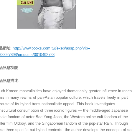
品網址
:
http://www.books.com.tw/exep/assp.php/vip--
000027898/products/0010492723
品訊息功能
:
品訊息描述
:
uth Korean masculinities have enjoyed dramatically greater influence in recen
ars in many realms of pan-Asian popular culture, which travels freely in part
ause of its hybrid trans-nationalistic appeal. This book investigates
anscultural consumption of three iconic figures — the middle-aged Japanese
male fandom of actor Bae Yong-Joon, the Western online cult fandom of the
riller film Oldboy, and the Singaporean fandom of the pop-star Rain. Through
ese three specific but hybrid contexts, the author develops the concepts of so