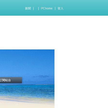
|
|
|
新聞
PChome
登入
訂閱站台