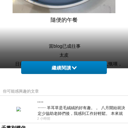
隨便的午餐
當blog已成往事
太皮
日前與文友相聚，當中一位已屬名家級的友人慨嘆，
繼續閱讀
網誌的吸引力已大不如前，以前他一篇文章的點閱率以千
次起跳，但近一兩年已日漸淪落至只有一兩百點閱率的境
況。對於我這等寫極文章都沒有捧場客的死肥佬而言，友
你可能感興趣的文章
人文章的受歡迎程度一直令我好生敬慕，儘管閱讀的氣候
….
⋯⋯ 羊耳草是毛絨絨的好有趣。 。 八月開始就決
稍冷，一兩百的點閱率卻仍對得起觀眾，反正有“長尾理
定少協助老師們後，我感到工作好輕鬆。 本來就
論”支持，就那樣放着，不知哪天會行情走俏呢！
2 小時前
不是我的工作啊。 真