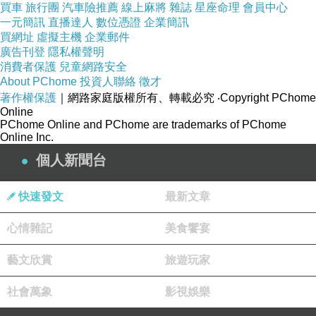
生活上的事情可以寫的幾乎都寫進網誌裡了，我甚至
買車
旅行團
汽車險推薦
線上麻將
雜誌
星座命理
會員中心
一元簡訊
直播達人
數位憑證
企業簡訊
像寫連載小說般交待自己的感情史，像寫新聞特稿般重塑
買網址
虛擬主機
企業郵件
新聞現場，或對某人某事發憤恨之言，或對失意寂寞插科
廣告刊登
隱私權聲明
消費者保護
兒童網路安全
打諢，雖也重視捧場客數量，但最重要還是徹徹底底地將
About PChome
投資人聯絡
徵才
情感抒發得乾乾淨淨。況且那時並沒甚麼社交網站，由澳
著作權保護
｜網路家庭版權所有、轉載必究
‧Copyright PChome
Online
門一些寫作人所組成的網誌小圈子，便有點像社交網站的
PChome Online and PChome are trademarks of PChome
Online Inc.
意味了，留個言，玩個接龍遊戲甚麼的，增進彼此之友
個人新聞台
誼，互通消息之有無，寫網誌本身就成為一種社交方式。
快速發文
最新文章
網誌除了令我的悲觀與頽唐得以宣洩，讓我得到朋友
的關愛與支持，也使我有極好的練筆機會，此外還帶給我
心情雜記
美食饗宴
很多意想不到的幸運。遺憾的是，網誌興盛與衰落的過程
藝文欣賞
旅遊玩家
實在太快了，Facebook和微博興起，促使網誌這種較浪費
時間的交流方式漸漸乏人問津，而我與友人們又因工作及
社會萬象
影視娛樂
家庭環境轉變等因素，已停止甚至減少了寫網誌，或者只