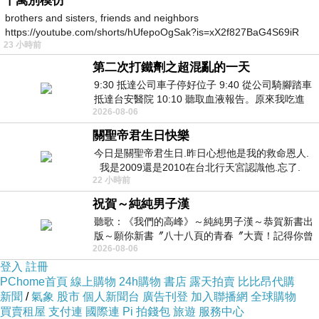
千萬別模仿
我大概十年前開始在網上張貼些發表過的詩文，藉此
brothers and sisters, friends and neighbors
https://youtube.com/shorts/hUfepoOgSak?is=xX2f827BaG4S69iR
與朋友交流寫作和生活，充滿青春朝氣。可是朝氣卻難以
23 小時前
https
掩飾心底那股粘粘稠稠的頽唐，像Chet Baker的歌聲一
第二次打鐵劑之超混亂的一天
樣，一定要從你的喉嚨裡爬出來似的。幸好後來時興寫
9:30 抵達公司車子停好位子 9:40 從公司騎腳踏車
抵達台安醫院 10:10 聽取血液報告。原來我吃進
blog，碰巧我轉換工作環境，於是一發不可收拾，從二零
2026-08-06
去的 B12 彌可保並非沒有吸收而是超
零六年開始瘋狂書寫，事無鉅細，公事私事，都在網誌上
關聖帝君生日快樂
公開，一兩日就發表一篇，至二零零九年的四年間，一共
今日是關聖帝君生日.昨日心想他是我的救命恩人.
我是2009還是2010在台北行天宮認識他.忘了.
發表了六百多篇博文，頽唐粘連着七情六慾都傾瀉出來。
22 小時前
一個奇摩交友的網友學
祝賀～純純男子漢
那段日子確實相當迷惘，面對社會的丕變，工作的不
聽歌：《我們的高峰》～純純男子漢～恭賀新書出
版～願你新書〞八十八頁的青春〞大賣！記得你曾
安，經濟的困難，愛情的空虛，交際的無助，文學路上的
2026-08-06
經在我的版留言…「好讚的圖^^感覺大家
碰碰磕磕，我實在很需要抒發，而網誌正好是一片園地，
登入
註冊
PChome首頁
像南灣舊工人球場一樣任我馳騁。
線上購物
24h購物
書店
露天拍賣
比比昂代購
新聞
/
氣象
股市
個人新聞台
廣告刊登
加入聯播網
全球購物
買賣租屋
支付連
國際連
Pi 拍錢包
旅遊
服務中心