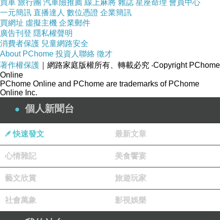
買車
旅行團
汽車險推薦
線上麻將
雜誌
星座命理
會員中心
起、場景的調度、氣氛的渲染及角色的演技，足以令TVB
一元簡訊
直播達人
數位憑證
企業簡訊
買網址
虛擬主機
企業郵件
變成ATV。單看廖啟智與林嘉華爐火純青的演出，就覺得
廣告刊登
隱私權聲明
那一小時物超所值。
消費者保護
兒童網路安全
About PChome
投資人聯絡
徵才
廖啟智是我人生啟蒙時期已認識的男藝員，看到他有
著作權保護
｜網路家庭版權所有、轉載必究
‧Copyright PChome
先天的親切感，就像很多人見到紅色的毛伯伯一樣。近
Online
PChome Online and PChome are trademarks of PChome
年，智叔參與了不少電影演出，《殺破狼》、《C+偵探》
Online Inc.
系列、《証人》、《線人》及《逆戰》等等，我都看過
個人新聞台
了，在那些電影中，他釋演角色的命運幾乎無一例外地悲
慘，不是死就是殘，只要他出場，你就知道一場腥風血雨
快速發文
最新文章
正在等候他。
心情雜記
美食饗宴
《警界線》中，廖啟智釋演的杜一飛是個無間道，本
身就充滿了懸念，這一刻，我真的好想看完《警界線》，
藝文欣賞
旅遊玩家
好想知道（省略）。（2013年10月，原載於《澳門日
社會萬象
影視娛樂
報》）