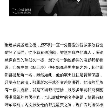
繼達叔吳孟達之後，想不到一直十分喜愛的智叔廖啟智也
離開了我們。從小就看他演戲，雖然無緣見他真人，感覺
就像自己的熟朋友一樣，幾乎每一齣他參與的電影我都看
過。印象中除《點五步》他有點像是男主角之外，其他電
影都是配角一名，雖然如此，他的演出往往是質量保證，
只要有他參演，那電影水平就不會差到哪裡。他演的配角
有一個共通點，就是下場都很悲慘，以致多年前我寫有關
香港電視的牌照事宜，也以廖啟智的名字為題，標題有點
嘩眾取寵，內文涉及他的都是溢美之詞，現在看到這個標