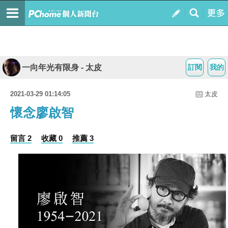
一向年光有限身 - 太皮
訂閱
我的
2021-03-29 01:14:05
太皮
懷念廖啟智
留言 2
收藏 0
推薦 3