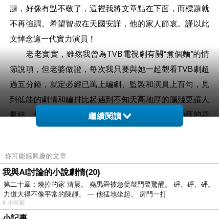
題，好像有點不敬了，這裡我將文章點在下面，而標題就
不再強調。希望智叔在天國安詳，他的家人節哀。謹以此
文悼念這一代實力演員！
老老實實，雖然我曾為TVB電視劇有關“煮個麵”的情
節說項，但老婆做證，每次我只要與她一起觀看TVB劇超
過五分鐘，就定必經已罵上編劇、監製和演員上百句，見
到低能的劇情和編排比起遇到不知天高地厚的腦殘更讓人
氣結，像現在播映的大型廣告片《巨輪》，除贊助商的花
繼續閱讀
生糖和杏仁餅外，找不到更實質的東西，整齣劇眼高手
低，尤其看得出編劇對澳門社會和生活毫無了解，也沒花
你可能感興趣的文章
心思調研，除了“是是旦旦”四個字，實也找不到其他形容
我與AI討論的小說劇情(20)
了。
第二十章：燒掉的家 清晨。 堯禹舜被急促敲門聲驚醒。 砰、砰、砰。
幾年來，有個綽號和名字都教人印象深刻的“魔童”王
力道大得不像平常的陳靜。 — 他猛地坐起。 房門一打
8 小時前
維基，創辦了香港電視，說要爭取免費電視牌照，創作高
小記事