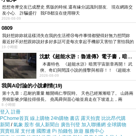
質素電視劇。作為香港電視劇奶大的澳門觀眾，我實在萬
想想奇摩交友已成歷史.舊版的時候.還有緣分認識到朋友. 現在網路交
分期待，縱未至於天真到認為他可終結無線霸權，至少也
友小心. 詐騙盛行 我FB都沒在使用聊天
2026-08-09
能弄幾套可影響慣性收視的作品出來吧！香港電視也不負
0809
眾望，單看他們製作的電視劇片花已覺劇力萬鈞，好鬼吸
我好想妳妳就這樣消失在我的生活裡😢每件事情都變得好無力想問妳
引。
最近好不好想跟妳說好多好多話可是每次拿起手機卻又害怕了害怕我的
19 小時前
出現
人算不如天算，幾天前緊追有關發牌的記者會消息，
沈默《超能水滸：魯達傳》電子書，暗黑宇宙新章，一一五年八月璀璨上架！
結果倒抽一口涼氣，就有如無意中得悉周秀娜原來是由朱
本書特色 《超能水滸》暗黑宇宙新章再開！ 武
咪咪假扮一樣，實在接受不到！不少澳門人與我一樣，心
俠、奇幻與間諜小說的撞擊與相容！！ 《超能水
2026-08-09
滸》系列第四部
情一下子沉重，與香港居民站在同一陣線上，有朋友更表
我與AI討論的小說劇情(19)
示要參與香港的遊行。
第十九章：忍耐的重量 離開鳴仁學院時。 天色已經漸漸暗了。 山路兩
我感到電視機一下子血跡斑斑，我萬分無助，於是在
旁樹影被夕陽拉得很長。 堯禹舜與苗心喻並肩走在下坡道上，兩
網上搜到了香港電視製作的劇集《警界線》，原來第一集
8 小時前
登入
註冊
已於幾月前賣大包放在網上給觀眾先睹為快。我本只打算
PChome首頁
線上購物
24h購物
書店
露天拍賣
比比昂代購
看一兩分鐘，卻被吸引而一下子看完了，劇集不算頂班，
新聞
/
氣象
股市
個人新聞台
廣告刊登
加入聯播網
全球購物
買賣租屋
支付連
國際連
Pi 拍錢包
旅遊
服務中心
不過製作已達一般港產片質素，劇情的緊湊、懸念的迭