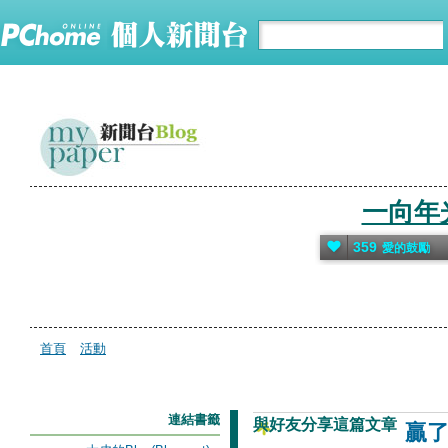
一向年光
359
愛的鼓勵
首頁
活動
連結書籤
與好友分享這篇文章
贏