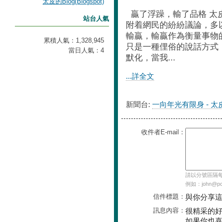
太皮的Blog(Blogspot)
贏了浮躁，輸了品格 
站台人氣
附着網民的紛紛議論，多
輸贏，輸贏作為衡量事物
累積人氣：
1,328,945
只是一種俚俗的說話方式
當日人氣：
4
默化，當我...
...詳全文
新聞台:
一向年光有限身 - 太
收件者E-mail：
請以分號區隔每個
例如：john@pch
信件標題：
與你分享
訊息內容：
很精采的
如果你也