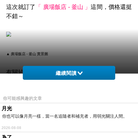
這次就訂了
「 廣場飯店 - 釜山 」
這間，價格還挺
不錯～
▲ 廣場飯店 - 釜山 實景圖
有關於訂房，我個人建議是
繼續閱讀
決定哪家以後快點下訂！
你可能感興趣的文章
月光
像這次的話上網找了一下
飯店折扣碼住宿
廣場飯
你也可以像月亮一樣，當一名追隨者和補充者，用弱光關注人間。
店 - 釜山
的評價還不差～
2026-08-08
就儘快衝下去！以免到時候訂不到就哭哭了(尤其
為了