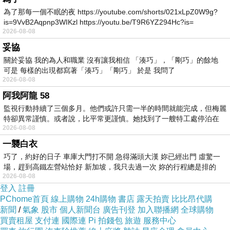
為了那每一個不眠的夜 https://youtube.com/shorts/021xLpZ0W9g?
是旅遊旺季更要注意)
is=9VvB2Aqpnp3WIKzl https://youtu.be/T9R6YZ294Hc?is=
2026-08-08
而且在
HOTELS.COM
訂的話訂貴了還能退價
妥協
差！沒在怕的！（這點超棒！）
關於妥協 我的為人和職業 沒有讓我相信 「湊巧」，「剛巧」的餘地
可是 每樣的出現都寫著「湊巧」「剛巧」 於是 我問了
2026-08-08
另外我有找到一些
行程安排
便宜住宿民宿預訂
>
阿我阿龍 58
好評
優惠折扣碼！
監視行動持續了三個多月。他們或許只需一半的時間就能完成，但梅麗
特卻異常謹慎。或者說，比平常更謹慎。她找到了一艘特工處停泊在
2026-08-08
可能剛好適用喔！請多加利用！
一襲白衣
巧了，約好的日子 車庫大門打不開 急得滿頭大漢 妳已經出門 虛驚一
有關 廣場飯店 - 釜山 的房間介紹在下面
場，趕到高鐵左營站恰好 新加坡，我只去過一次 妳的行程總是排的
2026-08-08
登入
註冊
如果有興趣到這附近玩的
旅遊住宿比價網
，不妨
PChome首頁
線上購物
24h購物
書店
露天拍賣
比比昂代購
新聞
/
氣象
股市
個人新聞台
廣告刊登
加入聯播網
全球購物
可以看看！
買賣租屋
支付連
國際連
Pi 拍錢包
旅遊
服務中心