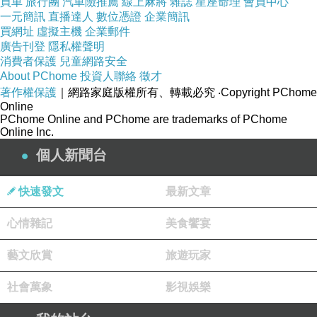
買車
旅行團
汽車險推薦
線上麻將
雜誌
星座命理
會員中心
一元簡訊
直播達人
數位憑證
企業簡訊
↓↓↓保證最便宜！定貴退價差↓↓↓
買網址
虛擬主機
企業郵件
廣告刊登
隱私權聲明
消費者保護
兒童網路安全
About PChome
投資人聯絡
徵才
著作權保護
｜網路家庭版權所有、轉載必究
‧Copyright PChome
廣場飯店 - 釜山
Online
PChome Online and PChome are trademarks of PChome
Online Inc.
個人新聞台
主要設施
46 間客房
快速發文
最新文章
24 小時櫃台服務
心情雜記
美食饗宴
空調
每日客房清潔服務
藝文欣賞
旅遊玩家
旅遊諮詢/購票服務
社會萬象
影視娛樂
闔家歡樂