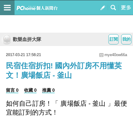
歡樂血拼大隊
訂閱
我的
2017-03-21 17:58:21
mye40ow66a
民宿住宿折扣! 國內外訂房不用懂英
文！廣場飯店 - 釜山
留言 0
收藏 0
推薦 0
如何自己訂房！
「 廣場飯店 - 釜山 」最便
宜能訂到的方式
！