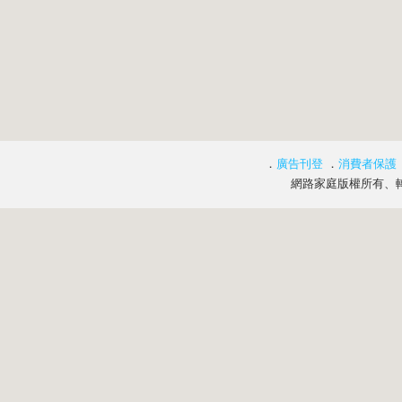
．
廣告刊登
．
消費者保護
網路家庭版權所有、轉載必究 