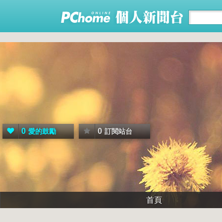
0
0
愛的鼓勵
訂閱站台
首頁